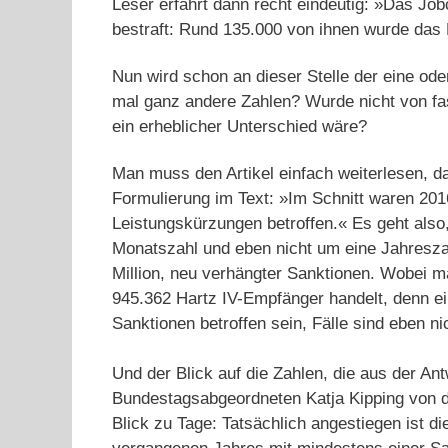
Leser erfährt dann recht eindeutig: »Das Jo
bestraft: Rund 135.000 von ihnen wurde das
Nun wird schon an dieser Stelle der eine ode
mal ganz andere Zahlen? Wurde nicht von fas
ein erheblicher Unterschied wäre?
Man muss den Artikel einfach weiterlesen, da
Formulierung im Text: »Im Schnitt waren 20
Leistungskürzungen betroffen.« Es geht also
Monatszahl und eben nicht um eine Jahreszah
Million, neu verhängter Sanktionen. Wobei 
945.362 Hartz IV-Empfänger handelt, denn e
Sanktionen betroffen sein, Fälle sind eben n
Und der Blick auf die Zahlen, die aus der A
Bundestagsabgeordneten Katja Kipping von de
Blick zu Tage: Tatsächlich angestiegen ist di