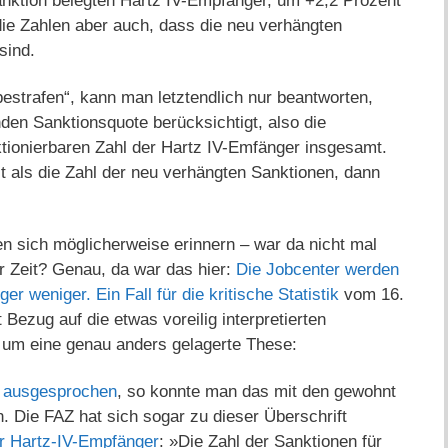
nktion belegten Hartz IV-Empfänger, um +2,2 Prozent
die Zahlen aber auch, dass die neu verhängten
sind.
estrafen“, kann man letztendlich nur beantworten,
en Sanktionsquote berücksichtigt, also die
tionierbaren Zahl der Hartz IV-Emfänger insgesamt.
t als die Zahl der neu verhängten Sanktionen, dann
 sich möglicherweise erinnern – war da nicht mal
r Zeit? Genau, da war das hier:
Die Jobcenter werden
r weniger. Ein Fall für die kritische Statistik
vom 16.
Bezug auf die etwas voreilig interpretierten
 um eine genau anders gelagerte These:
r ausgesprochen
, so konnte man das mit den gewohnt
. Die FAZ hat sich sogar zu dieser Überschrift
ür Hartz-IV-Empfänger
: »Die Zahl der Sanktionen für