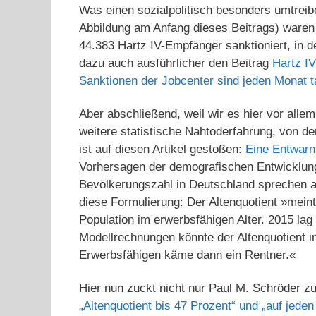
Was einen sozialpolitisch besonders umtreib
Abbildung am Anfang dieses Beitrags) waren
44.383 Hartz IV-Empfänger sanktioniert, in d
dazu auch ausführlicher den Beitrag
Hartz I
Sanktionen der Jobcenter sind jeden Monat t
Aber abschließend, weil wir es hier vor alle
weitere statistische Nahtoderfahrung, von de
ist auf diesen Artikel gestoßen:
Eine Entwarnu
Vorhersagen der demografischen Entwicklung
Bevölkerungszahl in Deutschland sprechen al
diese Formulierung: Der Altenquotient »mein
Population im erwerbsfähigen Alter. 2015 la
Modellrechnungen könnte der Altenquotient im
Erwerbsfähigen käme dann ein Rentner.«
Hier nun zuckt nicht nur Paul M. Schröder 
„Altenquotient bis 47 Prozent“ und „auf jede