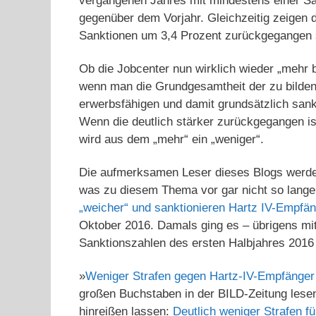
vergangenen Jahres mit mindestens einer Sa
gegenüber dem Vorjahr. Gleichzeitig zeigen 
Sanktionen um 3,4 Prozent zurückgegangen 
Ob die Jobcenter nun wirklich wieder „mehr b
wenn man die Grundgesamtheit der zu bildend
erwerbsfähigen und damit grundsätzlich sank
Wenn die deutlich stärker zurückgegangen is
wird aus dem „mehr“ ein „weniger“.
Die aufmerksamen Leser dieses Blogs werden
was zu diesem Thema vor gar nicht so lange
„weicher“ und sanktionieren Hartz IV-Empfänge
Oktober 2016. Damals ging es – übrigens mit 
Sanktionszahlen des ersten Halbjahres 2016
»
Weniger Strafen gegen Hartz-IV-Empfänge
großen Buchstaben in der BILD-Zeitung lesen
hinreißen lassen:
Deutlich weniger Strafen f