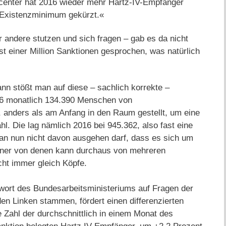
bcenter hat 2016 wieder mehr Hartz-IV-Empfänger
 Existenzminimum gekürzt.«
r andere stutzen und sich fragen – gab es da nicht
t einer Million Sanktionen gesprochen, was natürlich
nn stößt man auf diese – sachlich korrekte –
16 monatlich 134.390 Menschen von
, anders als am Anfang in den Raum gestellt, um eine
l. Die lag nämlich 2016 bei 945.362, also fast eine
man nun nicht davon ausgehen darf, dass es sich um
iner von denen kann durchaus von mehreren
icht immer gleich Köpfe.
ntwort des Bundesarbeitsministeriums auf Fragen der
n Linken stammen, fördert einen differenzierten
e Zahl der durchschnittlich in einem Monat des