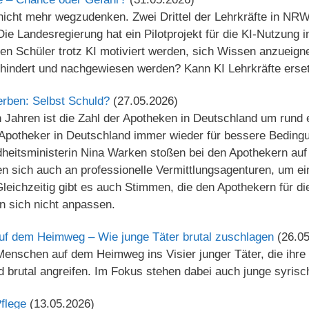
nicht mehr wegzudenken. Zwei Drittel der Lehrkräfte in NR
Die Landesregierung hat ein Pilotprojekt für die KI-Nutzung
en Schüler trotz KI motiviert werden, sich Wissen anzueig
erhindert und nachgewiesen werden? Kann KI Lehrkräfte erse
rben: Selbst Schuld?
(27.05.2026)
Jahren ist die Zahl der Apotheken in Deutschland um rund 
 Apotheker in Deutschland immer wieder für bessere Bedingu
eitsministerin Nina Warken stoßen bei den Apothekern auf 
 sich auch an professionelle Vermittlungsagenturen, um ein
Gleichzeitig gibt es auch Stimmen, die den Apothekern für d
n sich nicht anpassen.
uf dem Heimweg – Wie junge Täter brutal zuschlagen
(26.0
enschen auf dem Heimweg ins Visier junger Täter, die ihre 
 brutal angreifen. Im Fokus stehen dabei auch junge syrisc
flege
(13.05.2026)