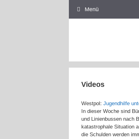
Zum
Menü
Inhalt
springen
Videos
Westpol:
Jugendhilfe un
In dieser Woche sind B
und Linienbussen nach Be
katastrophale Situatio
die Schulden werden imme