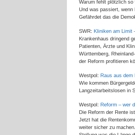
Warum fehlt plötzlich so
Und was passiert, wenn 
Gefährdet das die Demok
SWR:
Kliniken am Limit
Krankenhaus dringend ge
Patienten, Ärzte und Kl
Württemberg, Rheinland-
der Reform profitieren k
Westpol:
Raus aus dem 
Wie kommen Bürgergeldem
Langzeitarbeitslosen in 
Westpol:
Reform – wer d
Die Reform der Rente is
Jetzt hat die Rentenkomm
weiter sicher zu machen.
Stellung was die Länge d