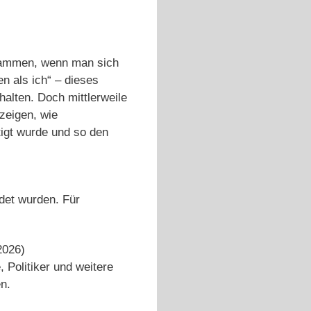
sammen, wenn man sich
n als ich“ – dieses
alten. Doch mittlerweile
 zeigen, wie
tigt wurde und so den
ldet wurden. Für
2026)
 Politiker und weitere
en.