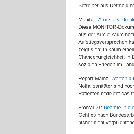
Betreiber aus Detmold ha
Monitor:
Arm sollst du b
Diese MONITOR-Dokument
aus der Armut kaum noch
Aufstiegsversprechen ha
zeigt sich: In kaum einem
Chancenungleichheit in D
sozialen Frieden im Land
Report Mainz:
Warten auf
Notfallsanitäter sind hoc
Patienten bedeutet das te
Frontal 21:
Beamte in die
Geht es nach Bundesarbei
bisher nicht verpflichte