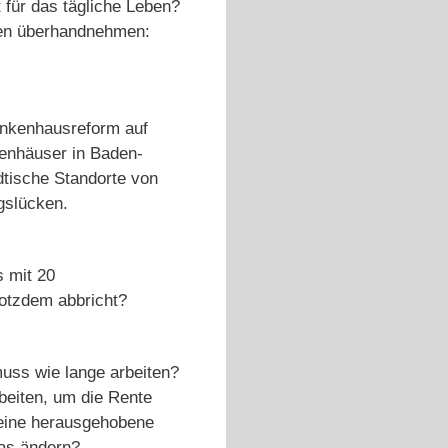
 für das tägliche Leben?
gen überhandnehmen:
ankenhausreform auf
enhäuser in Baden-
tische Standorte von
ungslücken.
s mit 20
rotzdem abbricht?
uss wie lange arbeiten?
rbeiten, um die Rente
t eine herausgehobene
was ändern?