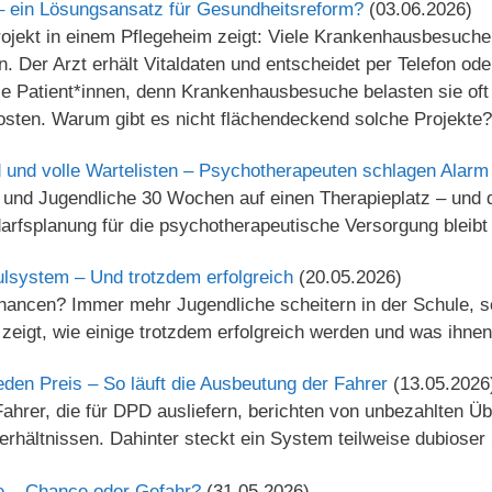
– ein Lösungsansatz für Gesundheitsreform?
(03.06.2026)
rojekt in einem Pflegeheim zeigt: Viele Krankenhausbesuch
. Der Arzt erhält Vitaldaten und entscheidet per Telefon ode
 die Patient*innen, denn Krankenhausbesuche belasten sie o
osten. Warum gibt es nicht flächendeckend solche Projekte?
 und volle Wartelisten – Psychotherapeuten schlagen Alarm
 und Jugendliche 30 Wochen auf einen Therapieplatz – und d
arfsplanung für die psychotherapeutische Versorgung bleibt 
ulsystem – Und trotzdem erfolgreich
(20.05.2026)
ancen? Immer mehr Jugendliche scheitern in der Schule, 
 zeigt, wie einige trotzdem erfolgreich werden und was ihnen
den Preis – So läuft die Ausbeutung der Fahrer
(13.05.2026
Fahrer, die für DPD ausliefern, berichten von unbezahlten 
rhältnissen. Dahinter steckt ein System teilweise dubiose
le – Chance oder Gefahr?
(31.05.2026)