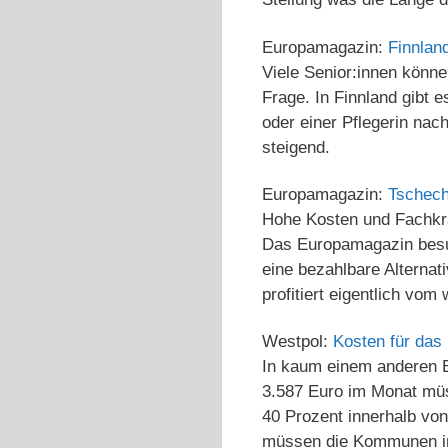
Europamagazin:
Finnlan
Viele Senior:innen könne
Frage. In Finnland gibt 
oder einer Pflegerin nac
steigend.
Europamagazin:
Tschech
Hohe Kosten und Fachkräf
Das Europamagazin besuc
eine bezahlbare Alterna
profitiert eigentlich vo
Westpol:
Kosten für das
In kaum einem anderen B
3.587 Euro im Monat müs
40 Prozent innerhalb von
müssen die Kommunen in 