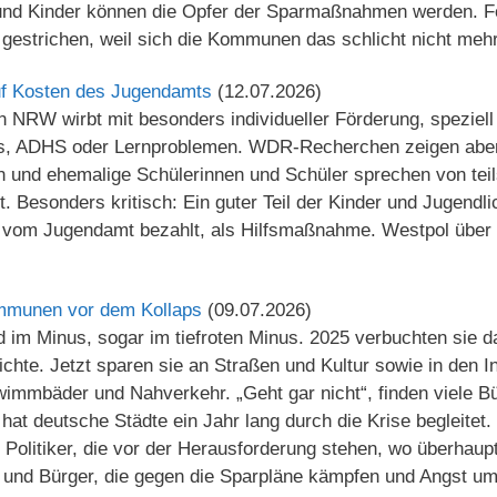
und Kinder können die Opfer der Sparmaßnahmen werden. 
gestrichen, weil sich die Kommunen das schlicht nicht mehr
uf Kosten des Jugendamts
(12.07.2026)
in NRW wirbt mit besonders individueller Förderung, speziell
s, ADHS oder Lernproblemen. WDR-Recherchen zeigen aber: 
ern und ehemalige Schülerinnen und Schüler sprechen von te
t. Besonders kritisch: Ein guter Teil der Kinder und Jugend
 vom Jugendamt bezahlt, als Hilfsmaßnahme. Westpol über 
mmunen vor dem Kollaps
(09.07.2026)
 im Minus, sogar im tiefroten Minus. 2025 verbuchten sie da
hte. Jetzt sparen sie an Straßen und Kultur sowie in den I
immbäder und Nahverkehr. „Geht gar nicht“, finden viele Bü
hat deutsche Städte ein Jahr lang durch die Krise begleitet
nd Politiker, die vor der Herausforderung stehen, wo überhau
 und Bürger, die gegen die Sparpläne kämpfen und Angst um