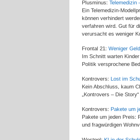
Plusminus:
Telemedizin 
Ein Telemedizin-Modellp
können verhindert werden
verfahren wird. Gut für
verursacht es weniger K
Frontal 21:
Weniger Geld
Im Schnitt warten Kinder
Politik versprochene Bed
Kontrovers:
Lost im Sch
Kein Abschluss, kaum Ch
„Kontrovers – Die Story“
Kontrovers:
Pakete um je
Pakete um jeden Preis: 
und fragwürdigen Wohnve
Westpol:
KI in der Schu