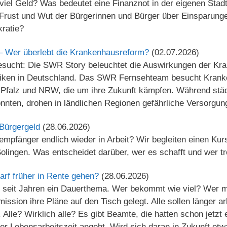
 viel Geld? Was bedeutet eine Finanznot in der eigenen Stadt
Frust und Wut der Bürgerinnen und Bürger über Einsparun
ratie?
 – Wer überlebt die Krankenhausreform?
(02.07.2026)
sucht: Die SWR Story beleuchtet die Auswirkungen der Kr
iniken in Deutschland. Das SWR Fernsehteam besucht Krank
Pfalz und NRW, die um ihre Zukunft kämpfen. Während städ
önnten, drohen in ländlichen Regionen gefährliche Versorg
Bürgergeld
(28.06.2026)
pfänger endlich wieder in Arbeit? Wir begleiten einen Kur
Solingen. Was entscheidet darüber, wer es schafft und wer t
arf früher in Rente gehen?
(28.06.2026)
t seit Jahren ein Dauerthema. Wer bekommt wie viel? Wer m
ission ihre Pläne auf den Tisch gelegt. Alle sollen länger a
 Alle? Wirklich alle? Es gibt Beamte, die hatten schon jetz
er Lebensarbeitszeit angeht. Wird sich daran in Zukunft et