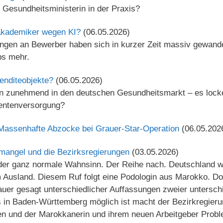
 Gesundheitsministerin in der Praxis?
Akademiker wegen KI?
(06.05.2026)
gen an Bewerber haben sich in kurzer Zeit massiv gewande
bs mehr.
enditeobjekte?
(06.05.2026)
en zunehmend in den deutschen Gesundheitsmarkt – es lock
ientenversorgung?
Massenhafte Abzocke bei Grauer-Star-Operation
(06.05.202
mangel und die Bezirksregierungen
(03.05.2026)
der ganz normale Wahnsinn. Der Reihe nach. Deutschland 
m Ausland. Diesem Ruf folgt eine Podologin aus Marokko. D
auer gesagt unterschiedlicher Auffassungen zweier unterschi
 in Baden-Württemberg möglich ist macht der Bezirkregieru
n und der Marokkanerin und ihrem neuen Arbeitgeber Probl