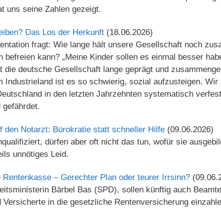
t uns seine Zahlen gezeigt.
leiben? Das Los der Herkunft
(18.06.2026)
ation fragt: Wie lange hält unsere Gesellschaft noch zu
 befreien kann? „Meine Kinder sollen es einmal besser habe
t die deutsche Gesellschaft lange geprägt und zusammengeh
 Industrieland ist es so schwierig, sozial aufzusteigen. Wir
eutschland in den letzten Jahrzehnten systematisch verfes
 gefährdet.
 den Notarzt: Bürokratie statt schneller Hilfe
(09.06.2026)
hqualifiziert, dürfen aber oft nicht das tun, wofür sie ausgebi
ils unnötiges Leid.
 Rentenkasse – Gerechter Plan oder teurer Irrsinn?
(09.06.
tsministerin Bärbel Bas (SPD), sollen künftig auch Beamte,
nd Versicherte in die gesetzliche Rentenversicherung einzahl