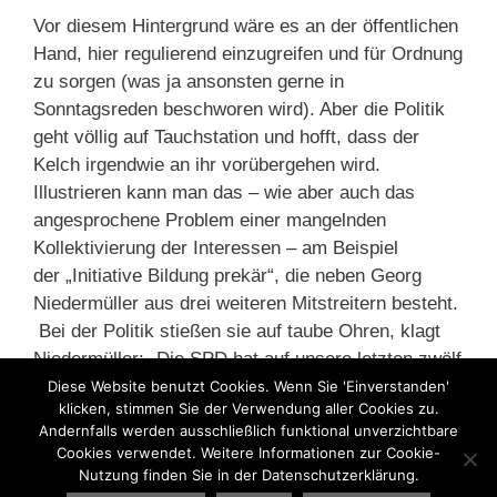
Vor diesem Hintergrund wäre es an der öffentlichen
Hand, hier regulierend einzugreifen und für Ordnung
zu sorgen (was ja ansonsten gerne in
Sonntagsreden beschworen wird). Aber die Politik
geht völlig auf Tauchstation und hofft, dass der
Kelch irgendwie an ihr vorübergehen wird.
Illustrieren kann man das – wie aber auch das
angesprochene Problem einer mangelnden
Kollektivierung der Interessen – am Beispiel
der „Initiative Bildung prekär“, die neben Georg
Niedermüller aus drei weiteren Mitstreitern besteht.
Bei der Politik stießen sie auf taube Ohren, klagt
Niedermüller: „Die SPD hat auf unsere letzten zwölf
Mails gar nicht mehr reagiert.“
Diese Website benutzt Cookies. Wenn Sie 'Einverstanden'
klicken, stimmen Sie der Verwendung aller Cookies zu.
Andernfalls werden ausschließlich funktional unverzichtbare
Kategorien
Cookies verwendet. Weitere Informationen zur Cookie-
Asylbewerber
,
Flüchtlinge
,
GEW
,
Integration
,
Nutzung finden Sie in der Datenschutzerklärung.
Migration
,
Scheinselbstständigkeit
,
Sozialpolitik