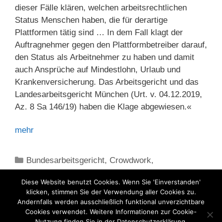
dieser Fälle klären, welchen arbeitsrechtlichen
Status Menschen haben, die für derartige
Plattformen tätig sind … In dem Fall klagt der
Auftragnehmer gegen den Plattformbetreiber darauf,
den Status als Arbeitnehmer zu haben und damit
auch Ansprüche auf Mindestlohn, Urlaub und
Krankenversicherung. Das Arbeitsgericht und das
Landesarbeitsgericht München (Urt. v. 04.12.2019,
Az. 8 Sa 146/19) haben die Klage abgewiesen.«
mehr
Kategorien
Bundesarbeitsgericht
,
Crowdwork
,
Scheinselbstständigkeit
,
Selbstständige
Diese Website benutzt Cookies. Wenn Sie 'Einverstanden'
klicken, stimmen Sie der Verwendung aller Cookies zu.
Andernfalls werden ausschließlich funktional unverzichtbare
Cookies verwendet. Weitere Informationen zur Cookie-
Nutzung finden Sie in der Datenschutzerklärung.