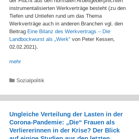
der Flucht aus den normalen Arbeitgeberpflichten
instrumentalisierten Werkverträge besteht (zu den
Tiefen und Untiefen rund um das Thema
Werkverträge auch in anderen Branchen vgl. den
Beitrag
Eine Bilanz des Werkvertrags – Die
Landbockwurst als „Werk“
von Peter Kessen,
02.02.2021).
mehr
Kategorien
Sozialpolitik
Ungleiche Verteilung der Lasten in der
Corona-Pandemie: „Die“ Frauen als
Verliererinnen in der Krise? Der Blick
auf einige Studien aus den letzten