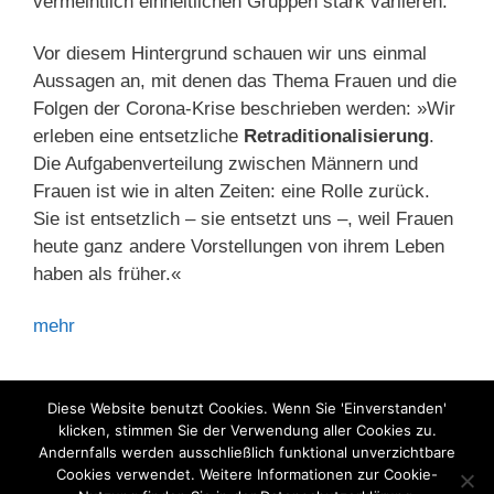
vermeintlich einheitlichen Gruppen stark variieren.
Vor diesem Hintergrund schauen wir uns einmal
Aussagen an, mit denen das Thema Frauen und die
Folgen der Corona-Krise beschrieben werden: »Wir
erleben eine entsetzliche
Retraditionalisierung
.
Die Aufgabenverteilung zwischen Männern und
Frauen ist wie in alten Zeiten: eine Rolle zurück.
Sie ist entsetzlich – sie entsetzt uns –, weil Frauen
heute ganz andere Vorstellungen von ihrem Leben
haben als früher.«
mehr
Kategorien
Sozialpolitik
Diese Website benutzt Cookies. Wenn Sie 'Einverstanden'
klicken, stimmen Sie der Verwendung aller Cookies zu.
Andernfalls werden ausschließlich funktional unverzichtbare
Cookies verwendet. Weitere Informationen zur Cookie-