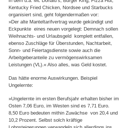
in dem u.a. Mc Donald’s, Burger King, Pizza Hut,
Kentucky Fried Chicken, Nordsee und Starbucks
organisiert sind, geht folgendermaßen vor:
»Der alte Manteltarifvertrag wurde gekündigt und
Eckpunkte eines neuen vorgelegt: Demnach sollen
Weihnachts- und Urlaubsgeld komplett entfallen,
ebenso Zuschläge für Überstunden, Nachtarbeit,
Sonn- und Feiertagsdienste sowie auch die
Arbeitgeberanteile zu vermögenswirksamen
Leistungen (VL).« Also alles, was Geld kostet.
Das hätte enorme Auswirkungen. Beispiel
Ungelernte:
»Ungelernte im ersten Berufsjahr erhalten bisher im
Osten 7,06 Euro, im Westen sind es 7,71 Euro.
8,50 Euro bedeuten mithin Zuwächse von 20,4 und
10,2 Prozent. Selbst solch kräftige
Lohnsteigerungen verwandeln sich allerdings ins