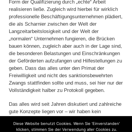
Form der Qualifizierung durch „echte“ Arbeit
realisieren ließe. Zugleich wird hierbei für wirklich
professionelle Beschäftigungsunternehmen plädiert,
die als Scharnier zwischen der Welt der
Langzeitarbeitslosigkeit und der Welt der
„normalen“ Unternehmen fungieren, die Brücken
bauen können, zugleich aber auch in der Lage sind,
die besonderen Belastungen und Einschränkungen
der Geförderten aufzufangen und Hilfestellungen zu
geben. Dass das alles unter den Primat der
Freiwilligkeit und nicht des sanktionsbewehrten
Zwangs stattfinden sollte und muss, sei hier nur der
Vollständigkeit halber zu Protokoll gegeben.
Das alles wird seit Jahren diskutiert und zahlreiche
gute Konzepte liegen vor – wir haben kein
Erkenntnis- oder Konzeptproblem, sondern
Diese Website benutzt Cookies. Wenn Sie 'Einverstanden'
schlichtweg ein Umsetzungsproblem. Man kann
klicken, stimmen Sie der Verwendung aller Cookies zu.