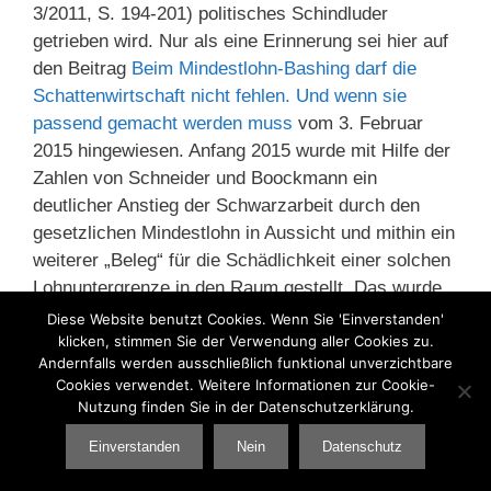
3/2011, S. 194-201) politisches Schindluder
getrieben wird. Nur als eine Erinnerung sei hier auf
den Beitrag
Beim Mindestlohn-Bashing darf die
Schattenwirtschaft nicht fehlen. Und wenn sie
passend gemacht werden muss
vom 3. Februar
2015 hingewiesen. Anfang 2015 wurde mit Hilfe der
Zahlen von Schneider und Boockmann ein
deutlicher Anstieg der Schwarzarbeit durch den
gesetzlichen Mindestlohn in Aussicht und mithin ein
weiterer „Beleg“ für die Schädlichkeit einer solchen
Lohnuntergrenze in den Raum gestellt. Das wurde
schon in meinem Blog-Beitrag aus dem Jahr 2015
Diese Website benutzt Cookies. Wenn Sie 'Einverstanden'
als überaus fragwürdig kritisiert.
klicken, stimmen Sie der Verwendung aller Cookies zu.
Andernfalls werden ausschließlich funktional unverzichtbare
Cookies verwendet. Weitere Informationen zur Cookie-
Zu dem, was interessierte Medien am Anfang des
Nutzung finden Sie in der Datenschutzerklärung.
Jahres 2015 mit den Zahlen zu Beginn des
Einverstanden
Nein
Datenschutz
Wirksamwerdens des gesetzlichen Mindestlohns
gemacht haben, ist es nicht gekommen. Aber in