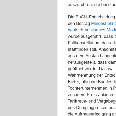
auszuführen, die bei ein
Die EuGH-Entscheidung a
den Beitrag
Mindestlohnp
deutsch-polnisches Mode
wurde ausgeführt, dass 
Fallkonstellation, dass 
stattfinden soll. Ansons
aus dem Ausland abgeblo
herausgestellt, dass da
geöffnet werde. Das war 
Wahrnehmung der Entsche
Bieter, also die Bundesd
Tochterunternehmen in P
zu einem Preis anbieten
Tariftreue- und Vergabe
des Dumpingpreises auss
die Auftragserledigung a