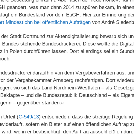
H geändert, was man dann 2014 zu spüren bekam, in einem
klagt ein Bundesland vor dem EuGH. Hier zur Erinnerung der
t Mindestlohn bei öffentlichen Aufträgen
von André Siedenb
der Stadt Dortmund zur Aktendigitalisierung bewarb sich u
 Bundes stehende Bundesdruckerei. Diese wollte die Digital
 in Polen durchführen lassen. Dort allerdings sei ein Stun
hoch.
undesdruckerei daraufhin von dem Vergabeverfahren aus, und
or der Vergabekammer Arnsberg rechtfertigen. Dort wieder
gen, wo sich das Land Nordrhein-Westfalen – als Gesetzg
Beklagte – und die Bundesrepublik Deutschland – als Eigen
gerin – gegenüber standen.«
Urteil (
C-549/13
) entschieden, dass die streitige Regelu
uwiderläuft, sofern ein Bieter auf einen öffentlichen Auftrag 
t wird, wenn er beabsichtigt, den Auftrag ausschließlich dur