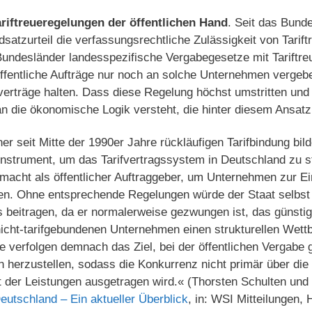
ariftreueregelungen der öffentlichen Hand
. Seit das Bund
satzurteil die verfassungsrechtliche Zulässigkeit von Tarift
undesländer landesspezifische Vergabegesetze mit Tariftre
ffentliche Aufträge nur noch an solche Unternehmen vergebe
fverträge halten. Dass diese Regelung höchst umstritten un
 die ökonomische Logik versteht, die hinter diesem Ansatz 
er seit Mitte der 1990er Jahre rückläufigen Tarifbindung bil
Instrument, um das Tarifvertragssystem in Deutschland zu st
tmacht als öffentlicher Auftraggeber, um Unternehmen zur E
en. Ohne entsprechende Regelungen würde der Staat selbst 
s beitragen, da er normalerweise gezwungen ist, das günsti
cht-tarifgebundenen Unternehmen einen strukturellen Wett
e verfolgen demnach das Ziel, bei der öffentlichen Vergabe 
herzustellen, sodass die Konkurrenz nicht primär über die 
t der Leistungen ausgetragen wird.« (Thorsten Schulten und
Deutschland – Ein aktueller Überblick
, in: WSI Mitteilungen, 