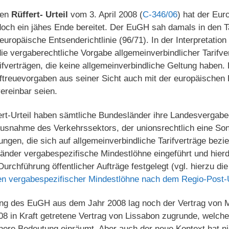
nen
Rüffert- Urteil
vom 3. April 2008 (
C-346/06
) hat der Eur
och ein jähes Ende bereitet. Der EuGH sah damals in den Ta
europäische Entsenderichtlinie (96/71). In der Interpretatio
die vergaberechtliche Vorgabe allgemeinverbindlicher Tarifve
rifverträgen, die keine allgemeinverbindliche Geltung haben. 
ftreuevorgaben aus seiner Sicht auch mit der europäischen D
vereinbar seien.
ert-Urteil haben sämtliche Bundesländer ihre Landesvergabe
Ausnahme des Verkehrssektors, der unionsrechtlich eine So
rungen, die sich auf allgemeinverbindliche Tarifverträge bezi
änder vergabespezifische Mindestlöhne eingeführt und hier
urchführung öffentlicher Aufträge festgelegt (vgl. hierzu die
en vergabespezifischer Mindestlöhne nach dem Regio-Post-
ung des EuGH aus dem Jahr 2008 lag noch der Vertrag von Ma
8 in Kraft getretene Vertrag von Lissabon zugrunde, welche
here Bedeutung einräumt. Aber auch der neue Kontext hat ni