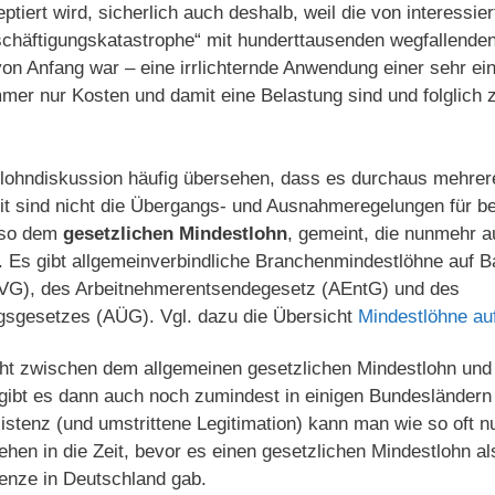
tiert wird, sicherlich auch deshalb, weil die von interessi
eschäftigungskatastrophe“ mit hunderttausenden wegfallende
von Anfang war – eine irrlichternde Anwendung einer sehr e
mer nur Kosten und damit eine Belastung sind und folglich 
tlohndiskussion häufig übersehen, dass es durchaus mehre
it sind nicht die Übergangs- und Ausnahmeregelungen für b
also dem
gesetzlichen Mindestlohn
, gemeint, die nunmehr a
. Es gibt allgemeinverbindliche Branchenmindestlöhne auf B
TVG), des Arbeitnehmerentsendegesetz (AEntG) und des
gsgesetzes (AÜG). Vgl. dazu die Übersicht
Mindestlöhne auf
ht zwischen dem allgemeinen gesetzlichen Mindestlohn und
ibt es dann auch noch zumindest in einigen Bundesländer
istenz (und umstrittene Legitimation) kann man wie so oft nu
n in die Zeit, bevor es einen gesetzlichen Mindestlohn als 
renze in Deutschland gab.