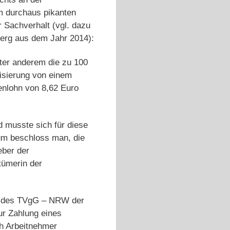
 durchaus pikanten
 Sachverhalt (vgl. dazu
erg aus dem Jahr 2014):
nter anderem die zu 100
isierung von einem
denlohn von 8,62 Euro
 musste sich für diese
um beschloss man, die
eber der
tümerin der
ng des TVgG – NRW der
zur Zahlung eines
ch Arbeitnehmer