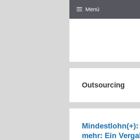
Zum
Menü
Inhalt
springen
Outsourcing
Mindestlohn(+):
mehr: Ein Verga