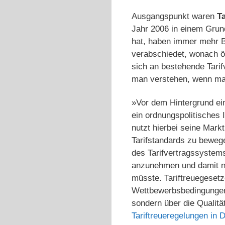
Ausgangspunkt waren
T
Jahr 2006 in einem Grund
hat, haben immer mehr B
verabschiedet, wonach ö
sich an bestehende Tari
man verstehen, wenn man
»Vor dem Hintergrund ein
ein ordnungspolitisches 
nutzt hierbei seine Mark
Tarifstandards zu beweg
des Tarifvertragssystem
anzunehmen und damit ni
müsste. Tariftreuegesetz
Wettbewerbsbedingungen 
sondern über die Qualitä
Tariftreueregelungen in 