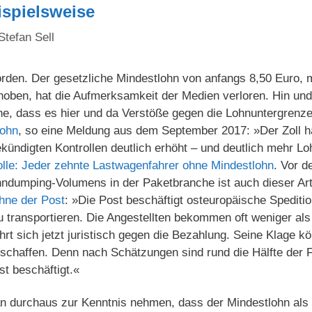
spielsweise
Stefan Sell
rden. Der gesetzliche Mindestlohn von anfangs 8,50 Euro, mi
hoben, hat die Aufmerksamkeit der Medien verloren. Hin und
he, dass es hier und da Verstöße gegen die Lohnuntergrenze
lohn
, so eine Meldung aus dem September 2017: »Der Zoll ha
kündigten Kontrollen deutlich erhöht – und deutlich mehr L
olle: Jeder zehnte Lastwagenfahrer ohne Mindestlohn
. Vor d
ndumping-Volumens in der Paketbranche ist auch dieser Art
öhne der Post
: »Die Post beschäftigt osteuropäische Spediti
 transportieren. Die Angestellten bekommen oft weniger als
rt sich jetzt juristisch gegen die Bezahlung. Seine Klage k
 schaffen. Denn nach Schätzungen sind rund die Hälfte der 
st beschäftigt.«
 durchaus zur Kenntnis nehmen, dass der Mindestlohn als