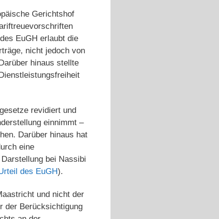
opäische Gerichtshof
riftreuevorschriften
n des EuGH erlaubt die
rträge, nicht jedoch von
Darüber hinaus stellte
ienstleistungsfreiheit
gesetze revidiert und
nderstellung einnimmt –
ehen. Darüber hinaus hat
durch eine
 Darstellung bei Nassibi
Urteil des EuGH
).
astricht und nicht der
r der Berücksichtigung
chts an der