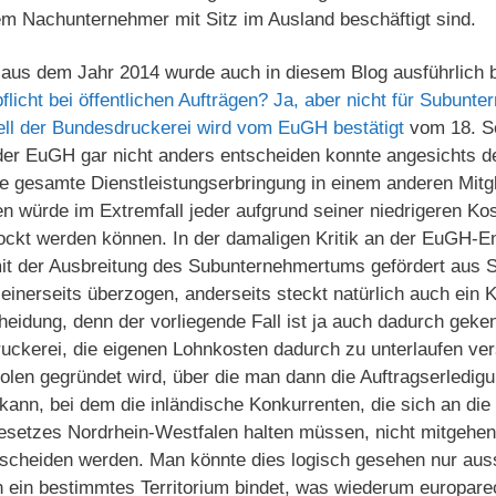
em Nachunternehmer mit Sitz im Ausland beschäftigt sind.
us dem Jahr 2014 wurde auch in diesem Blog ausführlich b
flicht bei öffentlichen Aufträgen? Ja, aber nicht für Subunt
ll der Bundesdruckerei wird vom EuGH bestätigt
vom 18. S
der EuGH gar nicht anders entscheiden konnte angesichts de
die gesamte Dienstleistungserbringung in einem anderen Mitg
ten würde im Extremfall jeder aufgrund seiner niedrigeren Ko
ckt werden können. In der damaligen Kritik an der EuGH-E
mit der Ausbreitung des Subunternehmertums gefördert aus S
einerseits überzogen, anderseits steckt natürlich auch ein K
idung, denn der vorliegende Fall ist ja auch dadurch geke
ruckerei, die eigenen Lohnkosten dadurch zu unterlaufen ver
olen gegründet wird, über die man dann die Auftragserledig
 kann, bei dem die inländische Konkurrenten, die sich an d
gesetzes Nordrhein-Westfalen halten müssen, nicht mitgehe
cheiden werden. Man könnte dies logisch gesehen nur aus
n ein bestimmtes Territorium bindet, was wiederum europarec