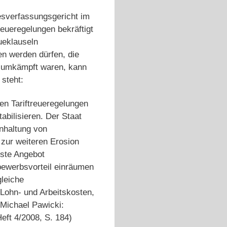
esverfassungsgericht im
reueregelungen bekräftigt
ueklauseln
n werden dürfen, die
d umkämpft waren, kann
steht:
den Tariftreueregelungen
abilisieren. Der Staat
inhaltung von
zur weiteren Erosion
gste Angebot
bewerbsvorteil einräumen
gleiche
Lohn- und Arbeitskosten,
 Michael Pawicki:
Heft 4/2008, S. 184)