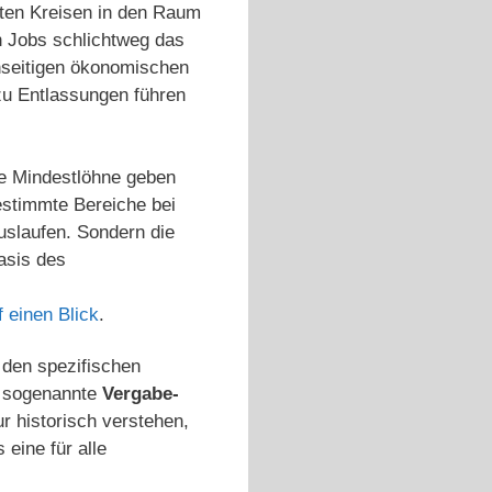
erten Kreisen in den Raum
n Jobs schlichtweg das
inseitigen ökonomischen
zu Entlassungen führen
re Mindestlöhne geben
estimmte Bereiche bei
uslaufen. Sondern die
asis des
 einen Blick
.
 den spezifischen
n sogenannte
Vergabe-
r historisch verstehen,
eine für alle