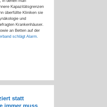
, in denen man
innere Kapazitätsgrenzen
 überfüllte Kliniken sie
ynäkologie und
befragten Krankenhäuser.
owie an Betten auf der
band schlägt Alarm.
ert statt
wie immer muss