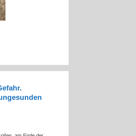
efahr.
m ungesunden
sollen, am Ende der