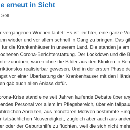
e erneut in Sicht
 Sell
er vergangenen Wochen lautet: Es ist leichter, eine ganze Vo
ann wieder und vor allem schnell in Gang zu bringen. Das gilt
 für die Krankenhäuser in unserem Land. Die standen ja a
rochenen Corona-Berichterstattung. Der Lockdown und die B
nterzuordnen, wären ohne die Bilder aus den Kliniken in Be
friktionslos realisierbar gewesen. Und in der ersten Phase de
ngst vor einer Überlastung der Krankenhäuser mit den Händ
en gab auch allen Anlass dafür.
ona-Krise stand eine seit Jahren laufende Debatte über ang
endes Personal vor allem im Pflegebereich, über ein fallpa
hlreichen Anreizen, aus monetären Motiven bestimmte Eingr
r tatsächlichen Notwendigkeit, zugleich aber auch aus ande
r oder der Geburtshilfe zu flüchten, weil die sich nicht meh