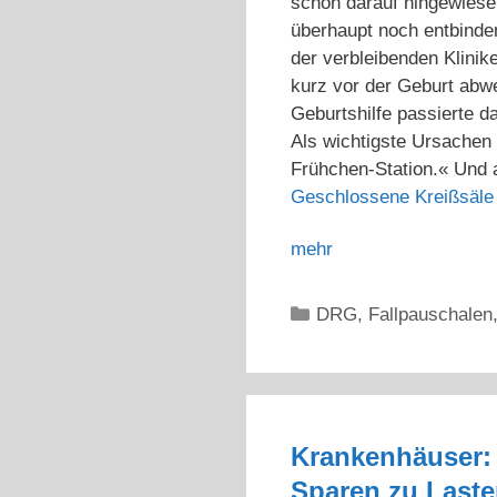
schon darauf hingewiese
überhaupt noch entbinde
der verbleibenden Klinik
kurz vor der Geburt abw
Geburtshilfe passierte d
Als wichtigste Ursachen
Frühchen-Station.« Und 
Geschlossene Kreißsäle
mehr
Kategorien
DRG
,
Fallpauschalen
Krankenhäuser: „
Sparen zu Laste