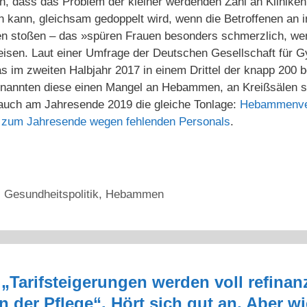
n, dass das Problem der kleiner werdenden Zahl an Kliniken
n kann, gleichsam gedoppelt wird, wenn die Betroffenen an 
en stoßen – das »spüren Frauen besonders schmerzlich, wenn
eisen. Laut einer Umfrage der Deutschen Gesellschaft für G
as im zweiten Halbjahr 2017 in einem Drittel der knapp 200 
 nannten diese einen Mangel an Hebammen, an Kreißsälen s
auch am Jahresende 2019 die gleiche Tonlage:
Hebammenver
 zum Jahresende wegen fehlenden Personals
.
,
Gesundheitspolitik
,
Hebammen
Tarifsteigerungen werden voll refinanzi
n der Pflege“. Hört sich gut an. Aber 