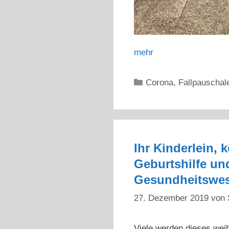
mehr
Kategorien
Corona
,
Fallpauschal
Ihr Kinderlein,
Geburtshilfe un
Gesundheitswe
27. Dezember 2019
von
Viele werden dieses weih