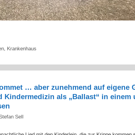
en
,
Krankenhaus
 kommet … aber zunehmend auf eigene G
d Kindermedizin als „Ballast“ in eine
sen
Stefan Sell
nachtliche Lied mit den Kinderlein, die zur Krippe kommen 