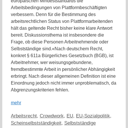
europäischen Mindeststandards die
Arbeitsbedingungen von Plattformbeschäftigten
verbessern. Denn für die Bestimmung des
arbeitsrechtlichen Status von Plattformarbeitenden
hält das geltende Recht bisher keine klare Antwort
bereit. Diskussionsthema ist insbesondere die
Frage, ob diese Personen Arbeitnehmende oder
Selbstständige sind.«Nach deutschem Recht,
konkret § 611a Bürgerliches Gesetzbuch (BGB), ist
Arbeitnehmer, wer weisungsgebundene,
fremdbestimmte Arbeit in persönlicher Abhängigkeit
erbringt. Nach dieser allgemeinen Definition ist eine
Einordnung jedoch nicht immer unproblematisch, da
Abgrenzungskriterien fehlen.
mehr
Kategorien
Arbeitsrecht
,
Crowdwork
,
EU
,
EU-Sozialpolitik
,
Scheinselbstständigkeit
,
Selbstständige