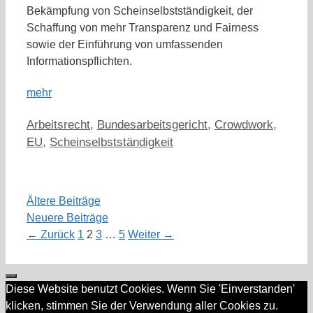
Bekämpfung von Scheinselbstständigkeit, der
Schaffung von mehr Transparenz und Fairness
sowie der Einführung von umfassenden
Informationspflichten.
mehr
Kategorien
Arbeitsrecht
,
Bundesarbeitsgericht
,
Crowdwork
,
EU
,
Scheinselbstständigkeit
Ältere Beiträge
Neuere Beiträge
Seite
Seite
Seite
Seite
←
Zurück
1
2
3
…
5
Weiter
→
Schließen
Diese Website benutzt Cookies. Wenn Sie 'Einverstanden'
klicken, stimmen Sie der Verwendung aller Cookies zu.