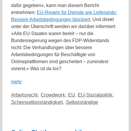
dafür gegeben«, kann man diesem Bericht
entnehmen:
EU-Regeln für Dienste wie Lieferando:
Bessere Arbeitsbedingungen blockiert
. Und direkt
unter der Überschrift werden wir darüber informiert:
»Alle EU-Staaten waren bereit – nur die
Bundesregierung wegen des FDP-Widerstands
nicht: Die Verhandlungen über bessere
Arbeitsbedingungen für Beschäftigte von
Onlineplattformen sind gescheitert – zumindest
vorerst.« Was ist da los?
mehr
Kategorien
Arbeitsrecht
,
Crowdwork
,
EU
,
EU-Sozialpolitik
,
Scheinselbstständigkeit
,
Selbstständige