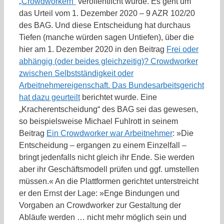
„Crowdworkern“
veröffentlicht wurde. Es geht um
das Urteil vom 1. Dezember 2020 – 9 AZR 102/20
des BAG. Und diese Entscheidung hat durchaus
Tiefen (manche würden sagen Untiefen), über die
hier am 1. Dezember 2020 in den Beitrag
Frei oder
abhängig (oder beides gleichzeitig)? Crowdworker
zwischen Selbstständigkeit oder
Arbeitnehmereigenschaft. Das Bundesarbeitsgericht
hat dazu geurteilt
berichtet wurde. Eine
„Kracherentscheidung“ des BAG sei das gewesen,
so beispielsweise Michael Fuhlrott in seinem
Beitrag
Ein Crowd­worker war Arbeit­nehmer
: »Die
Entscheidung – ergangen zu einem Einzelfall –
bringt jedenfalls nicht gleich ihr Ende. Sie werden
aber ihr Geschäftsmodell prüfen und ggf. umstellen
müssen.« An die Plattformen gerichtet unterstreicht
er den Ernst der Lage: »Enge Bindungen und
Vorgaben an Crowdworker zur Gestaltung der
Abläufe werden … nicht mehr möglich sein und