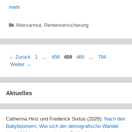
mehr
Kategorien
Altersarmut
,
Rentenversicherung
Seite
Seite
Seite
Seite
Seite
←
Zurück
1
…
458
459
460
…
784
Weiter
→
Aktuelles
Catherina Hinz und Frederick Sixtus (2026):
Nach den
Babyboomern. Wie sich der demografische Wandel