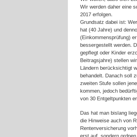
Wir werden daher eine so
2017 erfolgen.
Grundsatz dabei ist: Wer
hat (40 Jahre) und denn
(Einkommensprüfung) err
bessergestellt werden. 
gepflegt oder Kinder erz
Beitragsjahre) stellen w
Ländern berücksichtigt we
behandelt. Danach soll z
zweiten Stufe sollen jen
kommen, jedoch bedürfti
von 30 Entgeltpunkten er
Das hat man bislang lie
die Hinweise auch von R
Rentenversicherung vorh
erst auf, sondern ordnen 