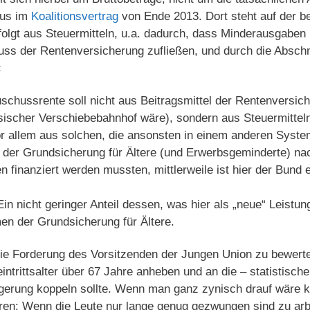
sus im
Koalitionsvertrag
von Ende 2013. Dort steht auf der be
folgt aus Steuermitteln, u.a. dadurch, dass Minderausgaben
huss der Rentenversicherung zufließen, und durch die Absc
«
uschussrente soll nicht aus Beitragsmittel der Rentenversic
ssischer Verschiebebahnhof wäre), sondern aus Steuermitteln
or allem aus solchen, die ansonsten in einem anderen Syst
s der Grundsicherung für Ältere (und Erwerbsgeminderte) na
finanziert werden mussten, mittlerweile ist hier der Bund 
in nicht geringer Anteil dessen, was hier als „neue“ Leistun
en der Grundsicherung für Ältere.
ie Forderung des Vorsitzenden der Jungen Union zu bewert
intrittsalter über 67 Jahre anheben und an die – statistische
erung koppeln sollte. Wenn man ganz zynisch drauf wäre 
en: Wenn die Leute nur lange genug gezwungen sind zu arbe