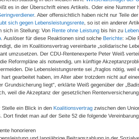
ißt es in der Überschrift eines Artikels. Oder eine Nummer h
Geringverdiener
. Aber offensichtlich haben nicht nur Teile d
ubt sich gegen Lebensleistungsrente
, so ist ein anderer Art
 sich in Stellung: Von
Rente ohne Leistung
bis hin zu
Lebens
o
. Auslöser für diese Reaktionen sind solche
Berichte
: »Die
digt, die im Koalitionsvertrag vereinbarte „solidarische Leb
lant umzusetzen. Der CDU-Rentenexperte Peter Weiß vertei
die Reformpläne als notwendig, um künftige Akzeptanzprobl
rmeiden. Die Lebensleistungsrente sei „fraglos nötig, weil
 hart gearbeitet haben, im Alter aber trotzdem nicht auf ei
r Grundsicherung liegt“, erklärte Weiß gegenüber der „Badi
ich, weil die Akzeptanz der gesetzlichen Rentenversicherung
 Stelle ein Blick in den
Koalitionsvertrag
zwischen den Union
Dort findet man auf der Seite 52 die folgende Vereinbarung
ente honorieren
bensleistung und langjährige Beitragszahlung in der Sozialv