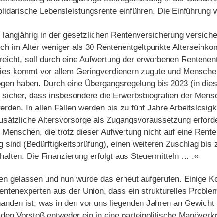
lidarische Lebensleistungsrente einführen. Die Einführung w
 langjährig in der gesetzlichen Rentenversicherung versicher
och im Alter weniger als 30 Rentenentgeltpunkte Alterseink
eicht, soll durch eine Aufwertung der erworbenen Rentenen
Dies kommt vor allem Geringverdienern zugute und Mensche
ogen haben. Durch eine Übergangsregelung bis 2023 (in dies
ir sicher, dass insbesondere die Erwerbsbiografien der Men
rden. In allen Fällen werden bis zu fünf Jahre Arbeitslosigk
usätzliche Altersvorsorge als Zugangsvoraussetzung erforder
e Menschen, die trotz dieser Aufwertung nicht auf eine Rent
g sind (Bedürftigkeitsprüfung), einen weiteren Zuschlag b
halten. Die Finanzierung erfolgt aus Steuermitteln … .«
gen gelassen und nun wurde das erneut aufgerufen. Einige
entenexperten aus der Union, dass ein strukturelles Proble
anden ist, was in den vor uns liegenden Jahren an Gewicht 
den Vorstoß entweder ein in eine parteipolitische Manöverkri