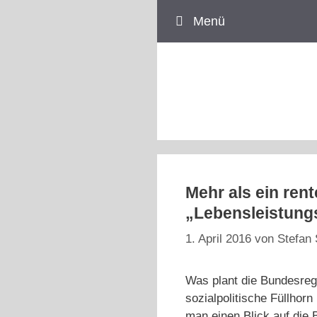
Zum
Menü
Inhalt
springen
Mehr als ein ren
„Lebensleistungs
1. April 2016
von
Stefan 
Was plant die Bundesregi
sozialpolitische Füllhor
man einen Blick auf die 