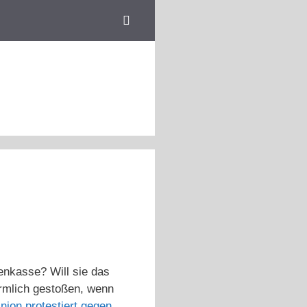
enkasse? Will sie das
örmlich gestoßen, wenn
nion protestiert gegen