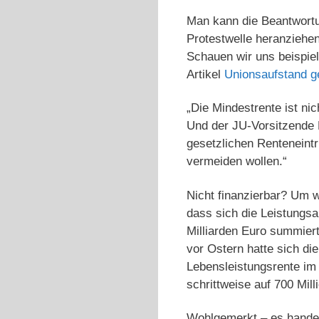
Man kann die Beantwortun
Protestwelle heranziehen
Schauen wir uns beispiel
Artikel
Unionsaufstand g
„Die Mindestrente ist ni
Und der JU-Vorsitzende P
gesetzlichen Renteneintri
vermeiden wollen.“
Nicht finanzierbar? Um 
dass sich die Leistungs
Milliarden Euro summier
vor Ostern hatte sich di
Lebensleistungsrente im
schrittweise auf 700 Mil
Wohlgemerkt – es handelt