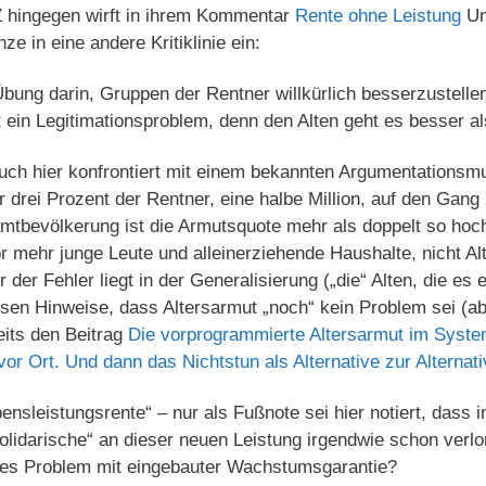
 hingegen wirft in ihrem Kommentar
Rente ohne Leistung
Un
e in eine andere Kritiklinie ein:
ung darin, Gruppen der Rentner willkürlich besserzustelle
 ein Legitimationsproblem, denn den Alten geht es besser a
ch hier konfrontiert mit einem bekannten Argumentationsmus
 drei Prozent der Rentner, eine halbe Million, auf den Gan
tbevölkerung ist die Armutsquote mehr als doppelt so hoch. 
 mehr junge Leute und alleinerziehende Haushalte, nicht Alt
r der Fehler liegt in der Generalisierung („die“ Alten, die es 
sen Hinweise, dass Altersarmut „noch“ kein Problem sei (ab
eits den Beitrag
Die vorprogrammierte Altersarmut im Syste
vor Ort. Und dann das Nichtstun als Alternative zur Alternat
bensleistungsrente“ – nur als Fußnote sei hier notiert, dass 
lidarische“ an dieser neuen Leistung irgendwie schon verlo
ales Problem mit eingebauter Wachstumsgarantie?