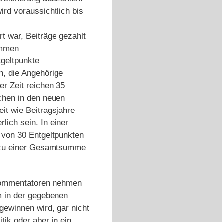
ird voraussichtlich bis
t war, Beiträge gezahlt
ommen
tgeltpunkte
n, die Angehörige
er Zeit reichen 35
schen in den neuen
eit wie Beitragsjahre
lich sein. In einer
e von 30 Entgeltpunkten
is zu einer Gesamtsumme
 Kommentatoren nehmen
m in der gegebenen
gewinnen wird, gar nicht
tik oder aber in ein