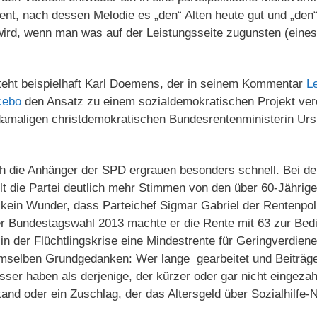
ent, nach dessen Melodie es „den“ Alten heute gut und „den“
ird, wenn man was auf der Leistungsseite zugunsten (eines 
e steht beispielhaft Karl Doemens, der in seinem Kommentar
L
acebo
den Ansatz zu einem sozialdemokratischen Projekt vere
 damaligen christdemokratischen Bundesrentenministerin Urs
ch die Anhänger der SPD ergrauen besonders schnell. Bei d
lt die Partei deutlich mehr Stimmen von den über 60-Jährig
 kein Wunder, dass Parteichef Sigmar Gabriel der Rentenpoli
er Bundestagswahl 2013 machte er die Rente mit 63 zur Bedi
r in der Flüchtlingskrise eine Mindestrente für Geringverdiene
mselben Grundgedanken: Wer lange gearbeitet und Beiträge 
esser haben als derjenige, der kürzer oder gar nicht eingeza
tand oder ein Zuschlag, der das Altersgeld über Sozialhilfe-