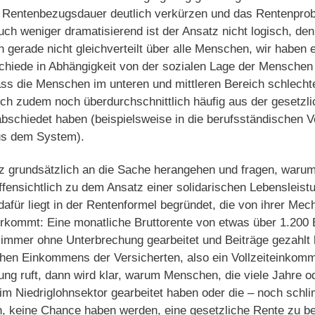
e Rentenbezugsdauer deutlich verkürzen und das Rentenpro
auch weniger dramatisierend ist der Ansatz nicht logisch, den
 gerade nicht gleichverteilt über alle Menschen, wir haben 
hiede in Abhängigkeit von der sozialen Lage der Menschen
ss die Menschen im unteren und mittleren Bereich schlechter
ich zudem noch überdurchschnittlich häufig aus der gesetzl
bschiedet haben (beispielsweise in die berufsständischen 
us dem System).
 grundsätzlich an die Sache herangehen und fragen, warum
ffensichtlich zu dem Ansatz einer solidarischen Lebensleistu
afür liegt in der Rentenformel begründet, die von ihrer Mec
rkommt: Eine monatliche Bruttorente von etwas über 1.20
immer ohne Unterbrechung gearbeitet und Beiträge gezahlt 
chen Einkommens der Versicherten, also ein Vollzeiteinko
ng ruft, dann wird klar, warum Menschen, die viele Jahre ode
 Niedriglohnsektor gearbeitet haben oder die – noch schli
en, keine Chance haben werden, eine gesetzliche Rente zu 