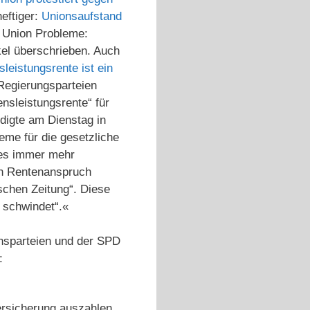
eftiger:
Unionsaufstand
er Union Probleme:
ikel überschrieben. Auch
leistungsrente ist ein
 Regierungsparteien
ensleistungsrente“ für
digte am Dienstag in
eme für die gesetzliche
 es immer mehr
nen Rentenanspruch
schen Zeitung“. Diese
 schwindet“.«
sparteien und der SPD
:
ersicherung auszahlen.