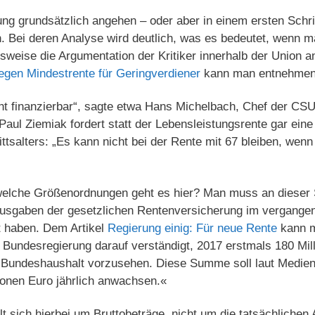
g grundsätzlich angehen – oder aber in einem ersten Schrit
. Bei deren Analyse wird deutlich, was es bedeutet, wenn m
sweise die Argumentation der Kritiker innerhalb der Union 
egen Mindestrente für Geringverdiener
kann man entnehmen
cht finanzierbar“, sagte etwa Hans Michelbach, Chef der CS
aul Ziemiak fordert statt der Lebensleistungsrente gar ein
ttsalters: „Es kann nicht bei der Rente mit 67 bleiben, wenn
welche Größenordnungen geht es hier? Man muss an dieser 
ausgaben der gesetzlichen Rentenversicherung im vergangen
t haben. Dem Artikel
Regierung einig: Für neue Rente
kann m
e Bundesregierung darauf verständigt, 2017 erstmals 180 Mill
 Bundeshaushalt vorzusehen. Diese Summe soll laut Medien
lionen Euro jährlich anwachsen.«
 sich hierbei um Bruttobeträge, nicht um die tatsächlichen