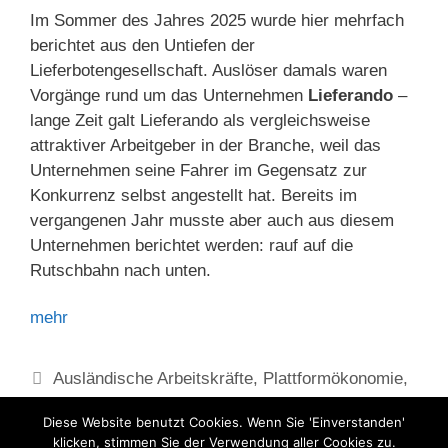
Im Sommer des Jahres 2025 wurde hier mehrfach
berichtet aus den Untiefen der
Lieferbotengesellschaft. Auslöser damals waren
Vorgänge rund um das Unternehmen
Lieferando
–
lange Zeit galt Lieferando als vergleichsweise
attraktiver Arbeitgeber in der Branche, weil das
Unternehmen seine Fahrer im Gegensatz zur
Konkurrenz selbst angestellt hat. Bereits im
vergangenen Jahr musste aber auch aus diesem
Unternehmen berichtet werden: rauf auf die
Rutschbahn nach unten.
mehr
Kategorien
Ausländische Arbeitskräfte
,
Plattformökonomie
,
Scheinselbstständigkeit
,
Subunternehmer
Diese Website benutzt Cookies. Wenn Sie 'Einverstanden'
klicken, stimmen Sie der Verwendung aller Cookies zu.