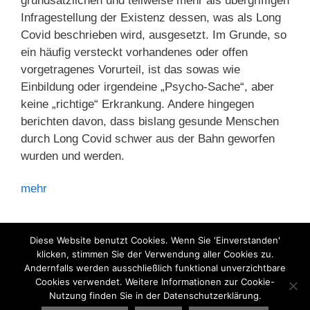
grundsätzlichen und teilweise mehr als übergriffigen
Infragestellung der Existenz dessen, was als Long
Covid beschrieben wird, ausgesetzt. Im Grunde, so
ein häufig versteckt vorhandenes oder offen
vorgetragenes Vorurteil, ist das sowas wie
Einbildung oder irgendeine „Psycho-Sache“, aber
keine „richtige“ Erkrankung. Andere hingegen
berichten davon, dass bislang gesunde Menschen
durch Long Covid schwer aus der Bahn geworfen
wurden und werden.
mehr
Kategorien
Arbeitsunfähigkeit
,
Corona
,
Long Covid
Diese Website benutzt Cookies. Wenn Sie 'Einverstanden'
klicken, stimmen Sie der Verwendung aller Cookies zu.
Andernfalls werden ausschließlich funktional unverzichtbare
Cookies verwendet. Weitere Informationen zur Cookie-
Nutzung finden Sie in der Datenschutzerklärung.
Seite
Seite
1
2
Weiter
→