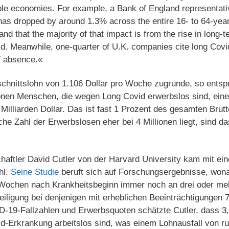
e economies. For example, a Bank of England representativ
 has dropped by around 1.3% across the entire 16- to 64-year
and that the majority of that impact is from the rise in lon
d. Meanwhile, one-quarter of U.K. companies cite long Covi
f absence.«
hnittslohn von 1.106 Dollar pro Woche zugrunde, so entsp
onen Menschen, die wegen Long Covid erwerbslos sind, eine
 Milliarden Dollar. Das ist fast 1 Prozent des gesamten Brut
he Zahl der Erwerbslosen eher bei 4 Millionen liegt, sind d
haftler David Cutler von der Harvard University kam mit ei
hl.
Seine Studie
beruft sich auf Forschungsergebnisse, wona
Wochen nach Krankheitsbeginn immer noch an drei oder me
iligung bei denjenigen mit erheblichen Beeinträchtigungen 7
-19-Fallzahlen und Erwerbsquoten schätzte Cutler, dass 3
d-Erkrankung arbeitslos sind, was einem Lohnausfall von ru