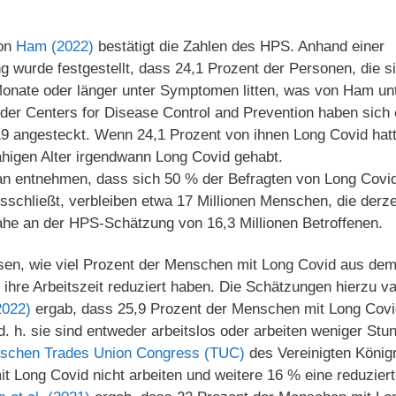
von
Ham (2022)
bestätigt die Zahlen des HPS. Anhand einer
g wurde festgestellt, dass 24,1 Prozent der Personen, die 
Monate oder länger unter Symptomen litten, was von Ham un
der Centers for Disease Control and Prevention haben sich 
 angesteckt. Wenn 24,1 Prozent von ihnen Long Covid hatt
higen Alter irgendwann Long Covid gehabt.
n entnehmen, dass sich 50 % der Befragten von Long Covid
sschließt, verbleiben etwa 17 Millionen Menschen, die derz
ahe an der HPS-Schätzung von 16,3 Millionen Betroffenen.
en, wie viel Prozent der Menschen mit Long Covid aus de
ihre Arbeitszeit reduziert haben. Die Schätzungen hierzu va
022)
ergab, dass 25,9 Prozent der Menschen mit Long Covid 
d. h. sie sind entweder arbeitslos oder arbeiten weniger Stu
tischen Trades Union Congress (TUC)
des Vereinigten König
 Long Covid nicht arbeiten und weitere 16 % eine reduziert