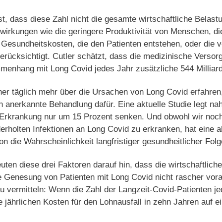
t, dass diese Zahl nicht die gesamte wirtschaftliche Belas
swirkungen wie die geringere Produktivität von Menschen, d
n Gesundheitskosten, die den Patienten entstehen, oder die v
berücksichtigt. Cutler schätzt, dass die medizinische Versor
menhang mit Long Covid jedes Jahr zusätzliche 544 Milliard
er täglich mehr über die Ursachen von Long Covid erfahren,
in anerkannte Behandlung dafür. Eine aktuelle Studie legt na
-Erkrankung nur um 15 Prozent senken. Und obwohl wir noch
derholten Infektionen an Long Covid zu erkranken, hat eine a
on die Wahrscheinlichkeit langfristiger gesundheitlicher Folg
 diese drei Faktoren darauf hin, dass die wirtschaftliche
 Genesung von Patienten mit Long Covid nicht rascher vora
u vermitteln: Wenn die Zahl der Langzeit-Covid-Patienten j
jährlichen Kosten für den Lohnausfall in zehn Jahren auf ein