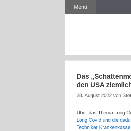
Zum
Menü
Inhalt
springen
Das „Schattenmo
den USA ziemlic
28. August 2022
von
Ste
Über das Thema Long Cov
Long Covid und die dadu
Techniker Krankenkasse