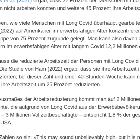
 et al. (2021)
ergab, dass 22 Prozent der Menschen mit Lo
 nicht arbeiten konnten und weitere 45 Prozent ihre Arbeits
n, wie viele Menschen mit Long Covid überhaupt gearbeitet
2022) auf Amerikaner im erwerbsfähigen Alter konzentrieren
ppe von 75 Prozent zugrunde gelegt. Man kann also davon
rn im erwerbsfähigen Alter mit langem Covid 12,2 Millionen 
 muss die reduzierte Arbeitszeit der Personen mit Long Covid
 Die Studie von Ham (2022) ergab, dass sie ihre Arbeitszeit
ierten; bei dieser Zahl und einer 40-Stunden-Woche kann
ihre Arbeitszeit um 25 Prozent reduzierten.
usmaßes der Arbeitsreduzierung kommt man auf 2 Millionen,
lente, die aufgrund von Long Covid aus der Erwerbsbevölker
– 3 Millionen Vollzeitbeschäftigte – entspricht 1,8 % der ge
 USA.
ahlen so ein: »This may sound unbelievably high, but it is n