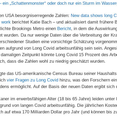
– ein „Schattenmonster“ oder doch nur ein Sturm im Wasser
den USA besorgniserregende Zahlen:
New data shows long C
f work
berichtet Katie Bach – und aktualisiert damit frühere
tlichte Brookings Metro einen
Bericht
, in dem die Auswirkun
t wurden. Da nur wenige Daten über die Verbreitung der Kr
erschiedener Studien eine vorsichtige Schätzung vorgenomm
ten aufgrund von Long Covid arbeitsunfähig sein sein. Anges
 damaligen Zeitpunkt könnte Long Covid 15 Prozent des Arb
ch, dass die Zahlen wohl zu niedrig geschätzt wurden.
ügte das US-amerikanische Census Bureau seiner Haushalts
lich
vier Fragen zu Long Covid
hinzu, was den Forschern ein
dens ermöglicht. Auf der Basis der neuen Daten ergibt sich 
aner im erwerbsfähigen Alter (18 bis 65 Jahre) leiden unter
fgrund von langen Covid arbeitsunfähig. Die jährlichen Kosten
h auf etwa 170 Milliarden Dollar pro Jahr (und können bis zu