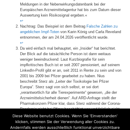
Meldungen in der Nebenwirkungsdatenbank bei der
Europäischen Arzneimittelagentur hat bis zum Datum dieser
Auswertung kein Risikosignal ergeben.«
↩︎
Nachtrag: Das Beispiel ist dem Beitrag
Falsche Zahlen zu
angeblichen Impf-Toten
von Karin König und Carla Reveland
entnommen, der am 24.04.2026 veröffentlicht wurde.
↩︎
Da wird einfach mal behauptet, ein „Insider“ hat berichtet.
Der Blick auf die tatsächliche Person ist dann weitaus
weniger beeindruckend: Laut Kurzbiografie für sein
impfkritisches Buch ist er seit 2007 pensioniert, auf seinem
LinkedIn-Profil gibt er an, seit 2011 in Rente zu sein und von
2001 bis 2009 bei Pfizer gearbeitet zu haben. Nius
beschreibt Sterz als „Leiter der Toxikologie bei Pfizer
Europa“. Sterz sagt von sich selbst, er sei dort
„verantwortlich für alle Tierexperimente“ gewesen, „die der
Arzneimittelsicherheit dienen“. Auf ARD-Anfrage stellt der
Pharmakonzern Pfizer klar, dass Sterz während der Corona-
Pandemie nicht bei Pfizer beschäftigt war und folglich nicht
an der Entwicklung des COVID-19-Impfstoffs beteiligt war.
Diese Website benutzt Cookies. Wenn Sie 'Einverstanden'
↩︎
klicken, stimmen Sie der Verwendung aller Cookies zu.
Andernfalls werden ausschließlich funktional unverzichtbare