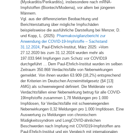
(Myokarditis/Perikarditis), insbesondere nach mRNA-
Impfstoffen (Biontech/Moderna), vor allem bei jüngeren
Männern.
Vgl. aus der differenzierten Beobachtung und
Berichterstattung über mögliche Impfschäden
beispielsweise die ausführliche Darstellung bei Menzer, D.
und Kopp, L. (2025):
Pharmakovigilanzbericht zur
Anwendung der COVID-19-Impfstoffe – Sachstand
31.12.2024
, Paul-Ehrlich-Institut, März 2025: »Vom
27.12.2020 bis zum 31.12.2024 wurden mehr als
197.033.944 Impfungen zum Schutz vor COVID­19
durchgeführt … Dem Paul­-Ehrlich­-Institut wurden im selben
Zeitraum 350.868 Verdachtsfälle von Nebenwirkungen
gemeldet. Von ihnen wurden 63.909 (18,2%) entsprechend
der Kriterien im Deutschen Arzneimittelgesetz (§4 [13]
AMG) als schwerwiegend definiert. Die Melderate von
Verdachtsfällen einer Nebenwirkung betrug für alle COVID­
19­Impfstoffe zusammen 1,78 Meldungen pro 1.000
Impfdosen, für Verdachtsfälle mit schwerwiegenden
Nebenwirkungen 0,32 Meldungen pro 1.000 Impfdosen. Eine
Auswertung zu Meldungen von chronischem
Müdigkeitssyndrom und Long­COVID­-ähnlichen
Beschwerden nach Impfung mit COVID­19­-Impfstoffen ans
Paul­-Ehrlich­-Institut und ein Vergleich mit internationalen