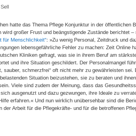
 Sell
n hatte das Thema Pflege Konjunktur in der öffentlichen B
wird großer Frust und beängstigende Zustände berichtet – 
t für Menschlichkeit“
: »Zu wenig Personal, Zeitdruck und da
ingungen lebensgefährliche Fehler zu machen: Zeit Online 
utschen Kliniken gefragt, was sie in ihrem Beruf am stärkste
tet und ihre Situation geschildert. Der Personalmangel führ
, sauber, schmerzfrei“ oft nicht mehr zu gewährleisten sei
 belastenden Situation beizustehen, sie zu beraten und ihn
sein. Viele sind zudem der Meinung, dass das Gesundheitss
n sich ausgenutzt und dazu gezwungen, ihre Ideale zu verrate
Hilfe erfahren.« Und nun wirklich unübersehbar sind die Beric
er Arbeit für die Pflegekräfte- und für die betroffenen Pfle