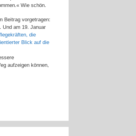
 kommen.« Wie schön.
m Beitrag vorgetragen:
. Und am 19. Januar
legekräften, die
ntierter Blick auf die
essere
Weg aufzeigen können,