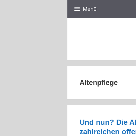
Zum
Menü
Inhalt
springen
Altenpflege
Und nun? Die Al
zahlreichen off