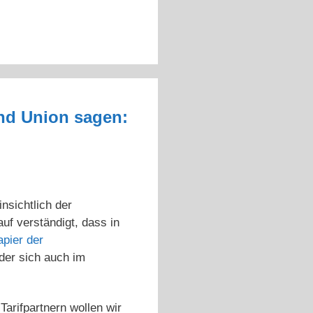
 und Union sagen:
nsichtlich der
uf verständigt, dass in
pier der
der sich auch im
Tarifpartnern wollen wir