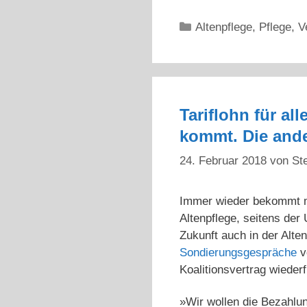
Kategorien
Altenpflege
,
Pflege
,
V
Tariflohn für al
kommt. Die ande
24. Februar 2018
von
St
Immer wieder bekommt man
Altenpflege, seitens der
Zukunft auch in der Alte
Sondierungsgespräche
v
Koalitionsvertrag wiederf
»Wir wollen die Bezahlun