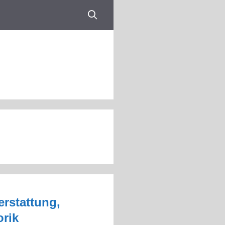
rstattung,
orik