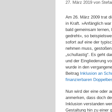
27. März 2019
von
Stefa
Am 26. März 2009 trat d
in Kraft. »Anfänglich war
bald gemeinsam lernen, F
gedreht«, so beispielswe
sofort auf eine der typi
nehmen muss, gestoßen: 
„schullastig“. Es geht d
und der Eingliederung v
wurde in den vergangene
Beitrag
Inklusion an Sch
finanzierbaren Doppelbe
Nun wird der eine oder an
anmerken, dass doch der
Inklusion verstanden we
Gestaltung hin zu einer