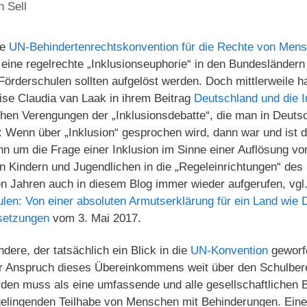
n Sell
ie
UN-Behindertenrechtskonvention für die Rechte von Men
 eine regelrechte „Inklusionseuphorie“ in den Bundesländern 
örderschulen sollten aufgelöst werden. Doch mittlerweile h
ise Claudia van Laak in ihrem Beitrag
Deutschland und die I
schen Verengungen der „Inklusionsdebatte“, die man in Deuts
Wenn über „Inklusion“ gesprochen wird, dann war und ist d
ann um die Frage einer Inklusion im Sinne einer Auflösung v
on Kindern und Jugendlichen in die „Regeleinrichtungen“ de
n Jahren auch in diesem Blog immer wieder aufgerufen, vgl.
ulen: Von einer absoluten Armutserklärung für ein Land wie 
setzungen
vom 3. Mai 2017.
dere, der tatsächlich ein Blick in die
UN-Konvention
geworfen
 Anspruch dieses Übereinkommens weit über den Schulbere
rden muss als eine umfassende und alle gesellschaftlichen
 gelingenden Teilhabe von Menschen mit Behinderungen. Eine