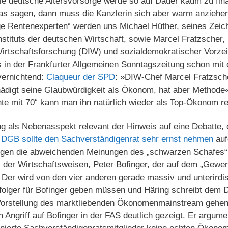
 Die deutsche Altersvorsorge werde so auf Dauer kaum zu fin
 sagen, dann muss die Kanzlerin sich aber warm anziehen.
ge Rentenexperten“ werden uns Michael Hüther, seines Zeic
Instituts der deutschen Wirtschaft, sowie Marcel Fratzscher,
 Wirtschaftsforschung (DIW) und sozialdemokratischer Vorze
in der Frankfurter Allgemeinen Sonntagszeitung schon mit d
vernichtend:
Claqueur der SPD
: »DIW-Chef Marcel Fratzsch
ädigt seine Glaubwürdigkeit als Ökonom, hat aber Methode
ente mit 70“ kann man ihn natürlich wieder als Top-Ökonom r
als Nebenasspekt relevant der Hinweis auf eine Debatte, d
 DGB sollte den Sachverständigenrat sehr ernst nehmen
auf
gen die abweichenden Meinungen des „schwarzen Schafes“ 
) der Wirtschaftsweisen, Peter Bofinger, der auf dem „Gewer
er wird von den vier anderen gerade massiv und unterirdis
folger für Bofinger geben müssen und Häring schreibt de
orstellung des marktliebenden Ökonomenmainstream gehen 
 Angriff auf Bofinger in der FAS deutlich gezeigt. Er argumen