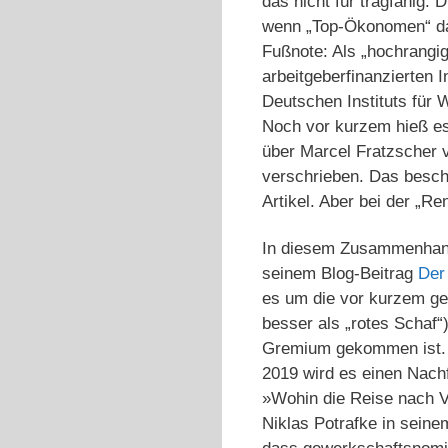
das nicht für tragfähig.
wenn „Top-Ökonomen“ das
Fußnote: Als „hochrangi
arbeitgeberfinanzierten 
Deutschen Instituts für
Noch vor kurzem hieß es 
über Marcel Fratzscher 
verschrieben. Das besch
Artikel. Aber bei der „R
In diesem Zusammenhang 
seinem Blog-Beitrag
Der
es um die vor kurzem ge
besser als „rotes Schaf“
Gremium gekommen ist. D
2019 wird es einen Nach
»Wohin die Reise nach V
Niklas Potrafke in seinem