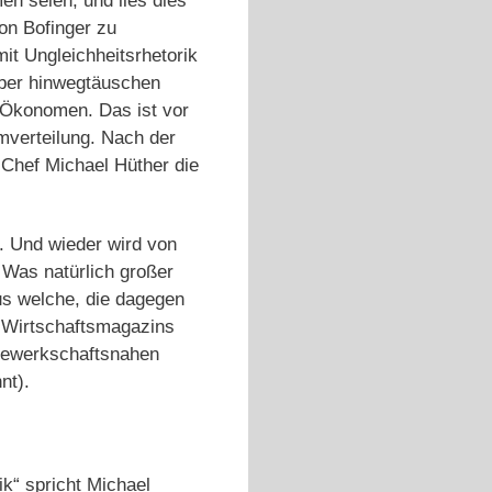
n seien, und lies dies
on Bofinger zu
it Ungleichheitsrhetorik
über hinwegtäuschen
e Ökonomen. Das ist vor
Umverteilung. Nach der
Chef Michael Hüther die
. Und wieder wird von
 Was natürlich großer
us welche, die dagegen
irtschaftsmagazins
 gewerkschaftsnahen
nt).
ik“ spricht Michael