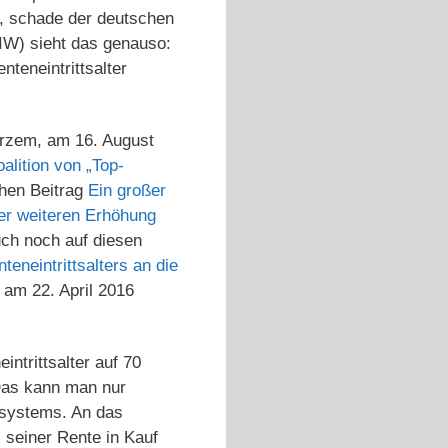
n, schade der deutschen
DIW) sieht das genauso:
teneintrittsalter
kurzem, am 16. August
alition von „Top-
chen Beitrag
Ein großer
ner weiteren Erhöhung
uch noch auf diesen
eneintrittsalters an die
 am 22. April 2016
ntrittsalter auf 70
Das kann man nur
nsystems. An das
i seiner Rente in Kauf