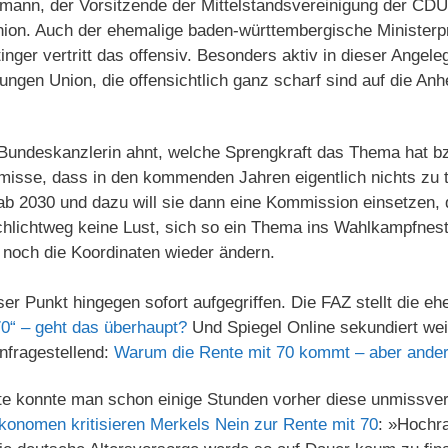
mann, der Vorsitzende der Mittelstandsvereinigung der CD
nion. Auch der ehemalige baden-württembergische Ministerp
ger vertritt das offensiv. Besonders aktiv in dieser Angele
ungen Union, die offensichtlich ganz scharf sind auf die An
 Bundeskanzlerin ahnt, welche Sprengkraft das Thema hat 
misse, dass in den kommenden Jahren eigentlich nichts zu t
 ab 2030 und dazu will sie dann eine Kommission einsetzen,
chlichtweg keine Lust, sich so ein Thema ins Wahlkampfnest
noch die Koordinaten wieder ändern.
er Punkt hingegen sofort aufgegriffen. Die FAZ stellt die eh
70“ – geht das überhaupt?
Und Spiegel Online sekundiert wei
infragestellend:
Warum die Rente mit 70 kommt – aber ander
ite konnte man schon einige Stunden vorher diese unmissver
konomen kritisieren Merkels Nein zur Rente mit 70
: »Hochr