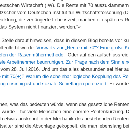
 deutschen Wirtschaft (IW). Die Rente mit 70 auszuklammer
tzscher vom Deutschen Institut für Wirtschaftsforschung (
cklung, die verlängerte Lebenszeit, machen ein späteres Ren
das System nicht finanziert werden.“«
 Stelle darauf hinweisen, dass in diesem Blog bereits vor 
ffentlicht wurde:
Vorwärts zur „Rente mit 70“? Eine große Ko
iefen der Rasenmähermethode
. Oder auf den aufschlussrei
iele Arbeitnehmer beunruhigen. Zur Frage nach dem Sinn ei
vom 28. Juli 2016. Und um das alles abzurunden sei hier a
 mit 70(+)? Warum die scheinbar logische Kopplung des Rent
g unsinnig ist und soziale Schieflagen potenziert
. Er wurde
en, was das bedeuten würde, wenn das gesetzliche Rentenei
 würde – für viele Menschen eine enorme Rentenkürzung. 
ch etwas auskennt in der Mechanik des bestehenden Rente
ttsalter sind die Abschläge gekoppelt, die man lebenslang be