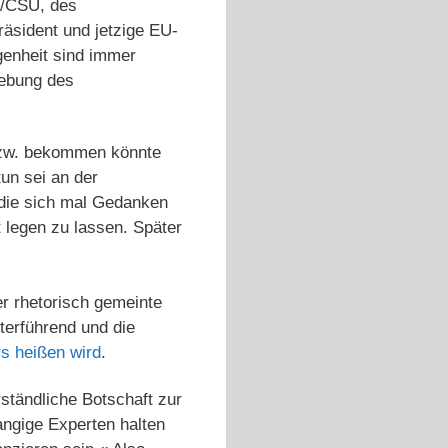
U/CSU, des
räsident und jetzige EU-
genheit sind immer
hebung des
bzw. bekommen könnte
un sei an der
 die sich mal Gedanken
 legen zu lassen. Später
er rhetorisch gemeinte
terführend und die
s heißen wird
.
ständliche Botschaft zur
angige Experten halten