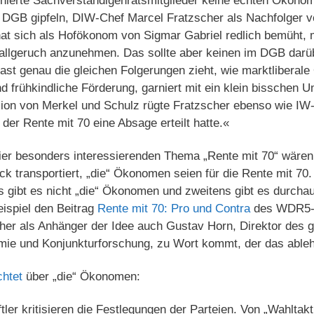
ierte Sachverständigenratsmitglieder keine echten Ökonome
 DGB gipfeln, DIW-Chef Marcel Fratzscher als Nachfolger v
at sich als Hofökonom von Sigmar Gabriel redlich bemüht, m
allgeruch anzunehmen. Das sollte aber keinen im DGB dar
ast genau die gleichen Folgerungen zieht, wie marktliberal
d frühkindliche Förderung, garniert mit ein klein bisschen 
ion von Merkel und Schulz rügte Fratzscher ebenso wie IW-
 der Rente mit 70 eine Absage erteilt hatte.«
ier besonders interessierenden Thema „Rente mit 70“ wären
ck transportiert, „die“ Ökonomen seien für die Rente mit 70.
s gibt es nicht „die“ Ökonomen und zweitens gibt es durcha
eispiel den Beitrag
Rente mit 70: Pro und Contra
des WDR5-W
üther als Anhänger der Idee auch Gustav Horn, Direktor des
omie und Konjunkturforschung, zu Wort kommt, der das ableh
chtet
über „die“ Ökonomen:
ler kritisieren die Festlegungen der Parteien. Von „Wahltakt