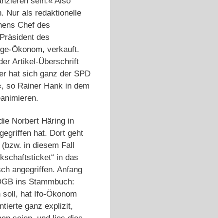
anzieren sein.« Also
 Nur als redaktionelle
hens Chef des
 Präsident des
ige-Ökonom, verkauft.
er Artikel-Überschrift
er hat sich ganz der SPD
«, so Rainer Hank in dem
eanimieren.
ie Norbert Häring in
gegriffen hat. Dort geht
(bzw. in diesem Fall
kschaftsticket“ in das
ch angegriffen. Anfang
m DGB ins Stammbuch:
soll, hat Ifo-Ökonom
tierte ganz explizit,