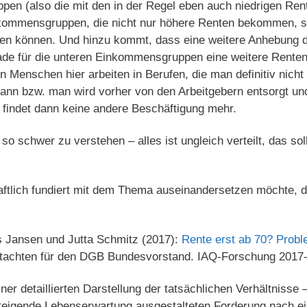
en (also die mit den in der Regel eben auch niedrigen Ren
nkommensgruppen, die nicht nur höhere Renten bekommen, 
en können. Und hinzu kommt, dass eine weitere Anhebung d
erade für die unteren Einkommensgruppen eine weitere Rent
n Menschen hier arbeiten in Berufen, die man definitiv nicht
ann bzw. man wird vorher von den Arbeitgebern entsorgt un
d findet dann keine andere Beschäftigung mehr.
 so schwer zu verstehen – alles ist ungleich verteilt, das s
ftlich fundiert mit dem Thema auseinandersetzen möchte, de
 Jansen und Jutta Schmitz (2017):
Rente erst ab 70? Prob
tachten für den DGB Bundesvorstand. IAQ-Forschung 2017-
ner detaillierten Darstellung der tatsächlichen Verhältnisse –
teigende Lebenserwartung ausgestalteten Forderung nach e