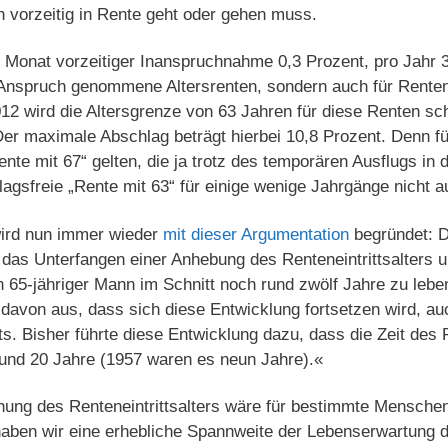
vorzeitig in Rente geht oder gehen muss.
 Monat vorzeitiger Inanspruchnahme 0,3 Prozent, pro Jahr 3,
in Anspruch genommene Altersrenten, sondern auch für Rent
012 wird die Altersgrenze von 63 Jahren für diese Renten sch
er maximale Abschlag beträgt hierbei 10,8 Prozent. Denn f
ente mit 67“ gelten, die ja trotz des temporären Ausflugs in 
agsfreie „Rente mit 63“ für einige wenige Jahrgänge nicht 
wird nun immer wieder
mit dieser Argumentation
begründet: D
as Unterfangen einer Anhebung des Renteneintrittsalters u
n 65-jähriger Mann im Schnitt noch rund zwölf Jahre zu lebe
davon aus, dass sich diese Entwicklung fortsetzen wird, a
ts. Bisher führte diese Entwicklung dazu, dass die Zeit des 
 rund 20 Jahre (1957 waren es neun Jahre).«
ung des Renteneintrittsalters wäre für bestimmte Menschen
aben wir eine erhebliche Spannweite der Lebenserwartung de