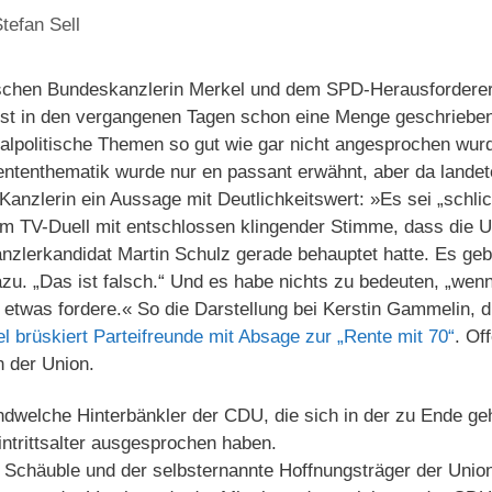
tefan Sell
schen Bundeskanzlerin Merkel und dem SPD-Herausforderer
ist in den vergangenen Tagen schon eine Menge geschriebe
alpolitische Themen so gut wie gar nicht angesprochen wurd
ententhematik wurde nur en passant erwähnt, aber da landet
anzlerin ein Aussage mit Deutlichkeitswert: »Es sei „schlic
im TV-Duell mit entschlossen klingender Stimme, dass die U
nzlerkandidat Martin Schulz gerade behauptet hatte. Es ge
. „Das ist falsch.“ Und es habe nichts zu bedeuten, „wenn
 etwas fordere.« So die Darstellung bei Kerstin Gammelin, di
l brüskiert Parteifreunde mit Absage zur „Rente mit 70“
. Of
n der Union.
ndwelche Hinterbänkler der CDU, die sich in der zu Ende ge
intrittsalter ausgesprochen haben.
 Schäuble und der selbsternannte Hoffnungsträger der Unio