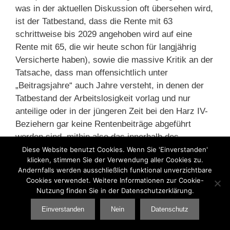
was in der aktuellen Diskussion oft übersehen wird,
ist der Tatbestand, dass die Rente mit 63
schrittweise bis 2029 angehoben wird auf eine
Rente mit 65, die wir heute schon für langjährig
Versicherte haben), sowie die massive Kritik an der
Tatsache, dass man offensichtlich unter
„Beitragsjahre“ auch Jahre versteht, in denen der
Tatbestand der Arbeitslosigkeit vorlag und nur
anteilige oder in der jüngeren Zeit bei den Harz IV-
Beziehern gar keine Rentenbeiträge abgeführt
worden sind, mithin also das innerhalb des
Versicherungssystems gegebene
Diese Website benutzt Cookies. Wenn Sie 'Einverstanden'
klicken, stimmen Sie der Verwendung aller Cookies zu.
Gerechtigkeitsprinzip einer relativen Entsprechung
Andernfalls werden ausschließlich funktional unverzichtbare
von geleisteten Beiträgen und darauf basierenden
Cookies verwendet. Weitere Informationen zur Cookie-
Auszahlungen verletzt wird. Zu der überaus
Nutzung finden Sie in der Datenschutzerklärung.
komplexen Geschichte der unterschiedlichen
Einverstanden
Nein
Datenschutz
Anregung von Zeiten der Arbeitslosigkeit vgl. auch
die instruktive Übersichtsdarstellung von Johannes