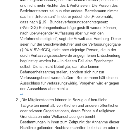
und nicht mehr Richter des BVerfG seien. Die Person des
Berichterstatters sei nun eine andere. Bertelsmann nimmt
das hin. „Interessant“ findet er jedoch die „Problematik,
dass nach § 19 I Bundesverfassungsgerichtsgesetz
(BVerfGG) Befangenheitsanträge gestellt werden können,
nach überwiegender Auffassung aber nur von den
Verfahrensbeteiligten“, sagt der Anwalt aus Hamburg. Diese
seien nur der Beschwerdeführer und die Verfassungsorgane
(§ 94 V BVerfGG), nicht aber diejenige Person, die in der
durch Verfassungsbeschwerde angegriffenen Entscheidung
begünstigt worden ist – in diesem Fall also Egenberger
selbst. Die ist nicht Beteiligte, darf also keinen
Befangenheitsantrag stellen, sondern sich nur zur
Verfassungsbeschwerde äußern. Bertelsmann hält diesen
Ausschluss für verfassungswidrig. Vorgehen wird er gegen
den Ausschluss aber nicht.«
↩︎
„Die Mitgliedstaaten können in Bezug auf berufliche
Tätigkeiten innerhalb von Kirchen und anderen öffentlichen
oder privaten Organisationen, deren Ethos auf religiösen
Grundsätzen oder Weltanschauungen beruht,
Bestimmungen in ihren zum Zeitpunkt der Annahme dieser
Richtlinie geltenden Rechtsvorschriften beibehalten oder in