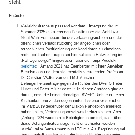
steht.
Fußnote
Vielleicht durchaus passend vor dem Hintergrund der Im
Sommer 2025 eskalierenden Debatte über die Wahl bzw.
Nicht-Wahl von neuen Bundesverfassungsrichtern und der
öffentlichen Verhackstückung der angeblichen oder
tatsächlichen Positionierung der Kandidaten zu einzelnen
rechtspolitischen Fragen sei hier auf diese Entwicklung im
„Fall Egenberger“ hingewiesen, über die Tanja Podolski
berichtet
: »Anfang 2021 hat Egenberger mit ihren Anwälten
Bertelsmann und dem sie ebenfalls vertretenden Professor
Dr. Christian Walter von der LMU München
Befangenheitsanträge gegen die Richter des BVerfG Peter
Huber und Peter Müller gestellt. In diesen Anträgen ging es
darum, dass die beiden damaligen BVerfG-Richter auf einer
Kirchenkonferenz, den sogenannten Essener Gesprächen,
im März 2019 gegenüber der Diakonie angeblich angeregt
haben sollen, Verfassungsbeschwerde einzureichen. Aber:
„Anfang 2024 wurden alle Beteiligten informiert, dass über
diese Befangenheitsanträge nicht entschieden werden
würde“, teilte Bertelsmann nun LTO mit. Als Begründung sei
ihm mitgeteilt worden, dass die beiden Richter pensioniert