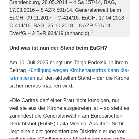
Brandenburg, 28.05.2014 – 4 Sa 157/14, BAG,
17.03.2016 – 8 AZR 501/14, Generalanwalt beim
EuGH, 09.11.2017 – C-414/16, EuGH, 17.04.2018 –
C-414/16, BAG, 25.10.2018 – 8 AZR 501/14,
1
BVerfG – 2 BvR 934/19 (anhängig).
Und was ist nun der Stand beim EuGH?
Am 10. Juli 2025 bringt uns Tanja Podolski in ihrem
Beitrag
Kün­di­gung wegen Kir­chen­au­s­tritts kann dis­
kri­mi­nieren
auf den aktuellen Stand – der die Kirche
sicher nervös machen wird:
»Die Caritas darf einer Frau nicht kündigen, nur
weil sie aus der Kirche ausgetreten ist – so sieht es
zumindest die Generalanwältin am Europäischen
Gerichtshof (EuGH) Laila Medina. Aus ihrer Sicht
liegt eine nicht gerechtfertigte Diskriminierung vor,