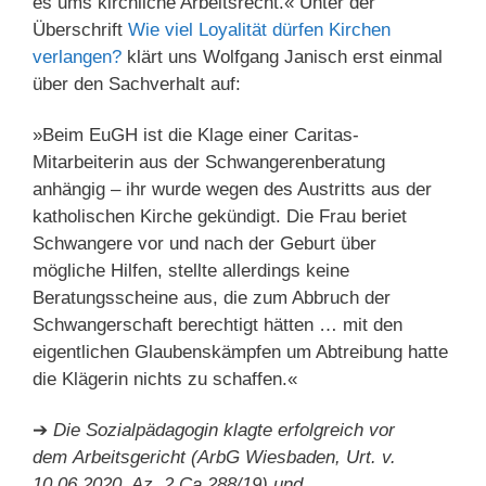
es ums kirchliche Arbeitsrecht.« Unter der
Überschrift
Wie viel Loyalität dürfen Kirchen
verlangen?
klärt uns Wolfgang Janisch erst einmal
über den Sachverhalt auf:
»Beim EuGH ist die Klage einer Caritas-
Mitarbeiterin aus der Schwangerenberatung
anhängig – ihr wurde wegen des Austritts aus der
katholischen Kirche gekündigt. Die Frau beriet
Schwangere vor und nach der Geburt über
mögliche Hilfen, stellte allerdings keine
Beratungsscheine aus, die zum Abbruch der
Schwangerschaft berechtigt hätten … mit den
eigentlichen Glaubenskämpfen um Abtreibung hatte
die Klägerin nichts zu schaffen.«
➔
Die Sozialpädagogin klagte erfolgreich vor
dem Arbeitsgericht (ArbG Wiesbaden, Urt. v.
10.06.2020, Az. 2 Ca 288/19) und