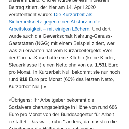
unserem Land. Und er wurde bereits in diesem
Beitrag zitiert, der hier am 14. April 2020
veröffentlicht wurde:
Die Kurzarbeit als
Sicherheitsnetz gegen einen Absturz in die
Arbeitslosigkeit – mit einigen Löchern
. Und dort
wurde auch die Gewerkschaft Nahrung-Genuss-
Gaststätten (NGG) mit einem Beispiel zitiert, wer
was zu erwarten hat vom Kurzarbeitergeld: »Vor
der Corona-Krise hatte eine Köchin (keine Kinder,
Steuerklasse I) einen Nettolohn von ca.
1.531
Euro
pro Monat. In Kurzarbeit Null bekommt sie nur noch
rund
918
Euro pro Monat (60% des letzten Netto,
Kurzarbeit Null).«
»Übrigens: Ihr Arbeitgeber bekommt die
Sozialversicherungsbeiträge in Höhe von rund 686
Euro pro Monat von der Bundesagentur für Arbeit
erstattet. Das war „früher“ anders, da mussten die
Arbeitgeber die Hälfte der zu zahlenden