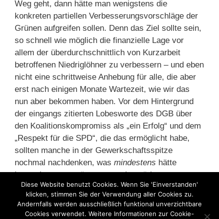
Weg geht, dann hätte man wenigstens die
konkreten partiellen Verbesserungsvorschläge der
Grünen aufgreifen sollen. Denn das Ziel sollte sein,
so schnell wie möglich die finanzielle Lage vor
allem der überdurchschnittlich von Kurzarbeit
betroffenen Niedriglöhner zu verbessern – und eben
nicht eine schrittweise Anhebung für alle, die aber
erst nach einigen Monate Wartezeit, wie wir das
nun aber bekommen haben. Vor dem Hintergrund
der eingangs zitierten Lobesworte des DGB über
den Koalitionskompromiss als „ein Erfolg“ und dem
„Respekt für die SPD“, die das ermöglicht habe,
sollten manche in der Gewerkschaftsspitze
nochmal nachdenken, was
mindestens
hätte
herauskommen müssen, um ein spürbares
Diese Website benutzt Cookies. Wenn Sie 'Einverstanden'
Wohlwollen zu rechtfertigen. Nur mal so als
klicken, stimmen Sie der Verwendung aller Cookies zu.
Anregung.
Andernfalls werden ausschließlich funktional unverzichtbare
Cookies verwendet. Weitere Informationen zur Cookie-