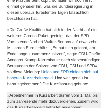
eine Flasche Sekt köpft, schauen wir doch erst
einmal genauer hin, was die Bundesregierung in
diesen überaus turbulenten Tagen tatsächlich
beschlossen hat.
»Die Große Koalition hat sich in der Nacht auf ein
weiteres Corona-Paket geeinigt, das der SPD-
Vorsitzende Norbert Walter-Borjans auf etwa zehn
Milliarden Euro schätzt. „Es hat sich gelohnt, am
Ende lange zusammenzusitzen“, sagte CDU-Chefin
Annegret Kramp-Karrenbauer nach siebenstündigen
Beratungen der Spitzen von CDU, CSU und SPD«,
so diese Meldung:
Union und SPD einigen sich auf
höheres Kurzarbeitergeld
. Und was genau ist
herausgekommen? Die Kurzfassung geht so:
»Arbeitnehmer in Kurzarbeit dürfen vom 1. Mai bis
zum Jahresende mehr dazuverdienen. Zudem wird
das Kurzarbeitergeld befristet angehoben: