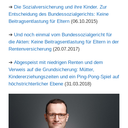
➔
Die Sozialversicherung und ihre Kinder. Zur
Entscheidung des Bundessozialgerichts: Keine
Beitragsentlastung für Eltern
(06.10.2015)
➔
Und noch einmal vom Bundessozialgericht für
die Akten: Keine Beitragsentlastung für Eltern in der
Rentenversicherung
(20.07.2017)
➔
Abgespeist mit niedrigen Renten und dem
Verweis auf die Grundsicherung: Mütter,
Kindererziehungszeiten und ein Ping-Pong-Spiel auf
höchstrichterlicher Ebene
(31.03.2018)