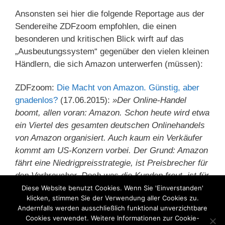
Ansonsten sei hier die folgende Reportage aus der
Sendereihe ZDFzoom empfohlen, die einen
besonderen und kritischen Blick wirft auf das
„Ausbeutungssystem“ gegenüber den vielen kleinen
Händlern, die sich Amazon unterwerfen (müssen):
ZDFzoom:
Die Macht von Amazon. Günstig, aber
gnadenlos?
(17.06.2015):
»Der Online-Handel
boomt, allen voran: Amazon. Schon heute wird etwa
ein Viertel des gesamten deutschen Onlinehandels
von Amazon organisiert. Auch kaum ein Verkäufer
kommt am US-Konzern vorbei. Der Grund: Amazon
fährt eine Niedrigpreisstrategie, ist Preisbrecher für
den Verbraucher. Doch was die Kunden freut, ist für
Verkäufer bitter.«
Diese Website benutzt Cookies. Wenn Sie 'Einverstanden'
klicken, stimmen Sie der Verwendung aller Cookies zu.
Andernfalls werden ausschließlich funktional unverzichtbare
Kategorien
Cookies verwendet. Weitere Informationen zur Cookie-
Amazon
,
Arbeitsmarkt
,
Betriebsrat
,