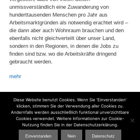
unmissverständlich eine Zuwanderung von
hunderttausenden Menschen pro Jahr aus
Arbeitsmarktgründen als notwendig erachtet wird –
die dann aber auch Wohnraum brauchen und den
ebenfalls nicht gleichverteilt über unser Land,
sondern in den Regionen, in denen die Jobs zu
finden sind bzw. wo die Arbeitskräfte dringend
gebraucht werden.
mehr
Kategorien
Sozialer Wohnungsbau
,
Wohnungspolitik
Diese Website benutzt Cookies. Wenn Sie 'Einverstanden'
klicken, stimmen Sie der Verwendung aller Cookies zu.
Andernfalls werden ausschließlich funktional unverzichtbare
Cookies verwendet. Weitere Informationen zur Cookie-
Nutzung finden Sie in der Datenschutzerklärung.
Seite
Seite
Seite
1
2
…
7
Weiter
→
Einverstanden
Nein
Datenschutz