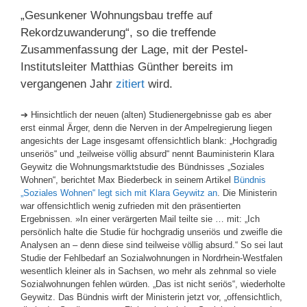
„Gesunkener Wohnungsbau treffe auf
Rekordzuwanderung“, so die treffende
Zusammenfassung der Lage, mit der Pestel-
Institutsleiter Matthias Günther bereits im
vergangenen Jahr
zitiert
wird.
➔ Hinsichtlich der neuen (alten) Studienergebnisse gab es aber
erst einmal Ärger, denn die Nerven in der Ampelregierung liegen
angesichts der Lage insgesamt offensichtlich blank: „Hochgradig
unseriös“ und „teilweise völlig absurd“ nennt Bauministerin Klara
Geywitz die Wohnungsmarktstudie des Bündnisses „Soziales
Wohnen“, berichtet Max Biederbeck in seinem Artikel
Bündnis
„Soziales Wohnen“ legt sich mit Klara Geywitz an
. Die Ministerin
war offensichtlich wenig zufrieden mit den präsentierten
Ergebnissen. »In einer verärgerten Mail teilte sie … mit: „Ich
persönlich halte die Studie für hochgradig unseriös und zweifle die
Analysen an – denn diese sind teilweise völlig absurd.“ So sei laut
Studie der Fehlbedarf an Sozialwohnungen in Nordrhein-Westfalen
wesentlich kleiner als in Sachsen, wo mehr als zehnmal so viele
Sozialwohnungen fehlen würden. „Das ist nicht seriös“, wiederholte
Geywitz. Das Bündnis wirft der Ministerin jetzt vor, „offensichtlich,