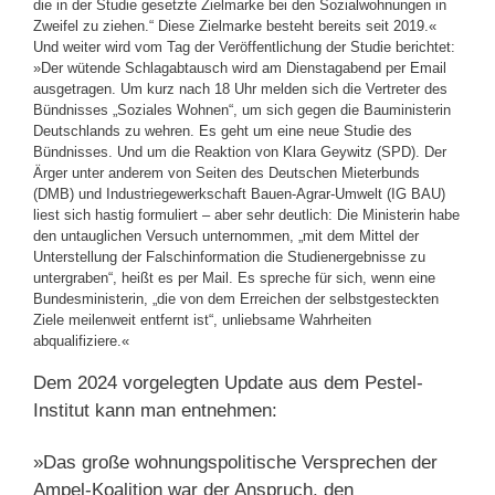
die in der Studie gesetzte Zielmarke bei den Sozialwohnungen in
Zweifel zu ziehen.“ Diese Zielmarke besteht bereits seit 2019.«
Und weiter wird vom Tag der Veröffentlichung der Studie berichtet:
»Der wütende Schlagabtausch wird am Dienstagabend per Email
ausgetragen. Um kurz nach 18 Uhr melden sich die Vertreter des
Bündnisses „Soziales Wohnen“, um sich gegen die Bauministerin
Deutschlands zu wehren. Es geht um eine neue Studie des
Bündnisses. Und um die Reaktion von Klara Geywitz (SPD). Der
Ärger unter anderem von Seiten des Deutschen Mieterbunds
(DMB) und Industriegewerkschaft Bauen-Agrar-Umwelt (IG BAU)
liest sich hastig formuliert – aber sehr deutlich: Die Ministerin habe
den untauglichen Versuch unternommen, „mit dem Mittel der
Unterstellung der Falschinformation die Studienergebnisse zu
untergraben“, heißt es per Mail. Es spreche für sich, wenn eine
Bundesministerin, „die von dem Erreichen der selbstgesteckten
Ziele meilenweit entfernt ist“, unliebsame Wahrheiten
abqualifiziere.«
Dem 2024 vorgelegten Update aus dem Pestel-
Institut kann man entnehmen:
»Das große wohnungspolitische Versprechen der
Ampel-Koalition war der Anspruch, den