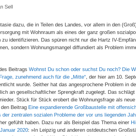
n Sell
ntasie dazu, die in Teilen des Landes, vor allem in den (Gro
rsorgung mit Wohnraum als eines der ganz großen sozialpo
 zu identifizieren. Das spüren nicht nur die Hartz IV-Empf
men, sondern Wohnungsmangel diffundiert als Problem immer
 des Beitrags
Wohnst Du schon oder suchst Du noch? Die W
-Frage, zunehmend auch für die „Mitte“
, der hier am 10. Sep
entlicht wurde. Seither hat das angesprochene Problem in d
lich an gesellschaftlicher Sprengkraft zugelegt. Das schlägt 
nieder. Stück für Stück erobert die Wohnungsfrage als neue (
 den Beitrag
Eine expandierende Großbaustelle mit offensic
 der zentralen sozialen Probleme der vor uns liegenden Jah
cher gefühlt haben. Dazu nur als Beispiel das Thema einer
Hi
 Januar 2020
: »In Leipzig und anderen ostdeutschen Großstä