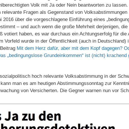
lberechtigten Volk mit Ja oder Nein beantworten zu lassen
ch relevante Fragen als Gegenstand von Volksabstimmungen 
ni 2016 über die vorgeschlagene Einführung eines „bedingun
timmt – und auch wenn die große Mehrheit derjenigen, die
 votiert haben, es war durchaus ein Achtungserfolg für die
m Vorfeld wurde in der Öffentlichkeit (auch in Deutschland) i
 Beitrag
Mit dem Herz dafür, aber mit dem Kopf dagegen? O
Das „bedingungslose Grundeinkommen“ ist (nicht) krachend 
 sozialpolitisch hoch relevante Volksabstimmung in der Sch
o kann man es am heutigen Abstimmungssonntag zur Kenntn
erwachung von Versicherten. Die Gegner warnen nun vor Sc