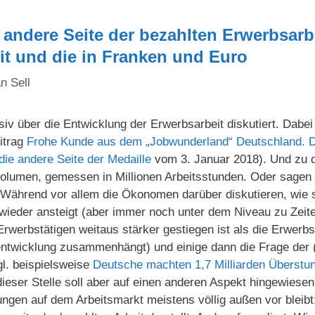
 andere Seite der bezahlten Erwerbsarbe
it und die in Franken und Euro
n Sell
siv über die Entwicklung der Erwerbsarbeit diskutiert. Dabe
itrag
Frohe Kunde aus dem „Jobwunderland“ Deutschland. Da
die andere Seite der Medaille
vom 3. Januar 2018). Und zu 
volumen, gemessen in Millionen Arbeitsstunden. Oder sagen 
Während vor allem die Ökonomen darüber diskutieren, wie si
t wieder ansteigt (aber immer noch unter dem Niveau zu Zei
r Erwerbstätigen weitaus stärker gestiegen ist als die Erwer
itentwicklung zusammenhängt) und einige dann die Frage der 
gl. beispielsweise
Deutsche machten 1,7 Milliarden Überstu
 dieser Stelle soll aber auf einen anderen Aspekt hingewiesen
ngen auf dem Arbeitsmarkt meistens völlig außen vor bleibt: