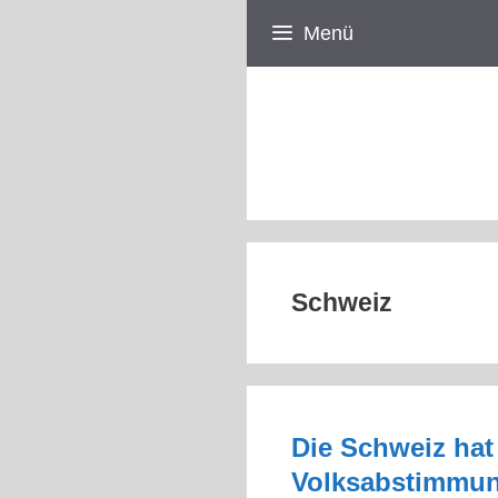
Zum
Menü
Inhalt
springen
Schweiz
Die Schweiz ha
Volksabstimmung