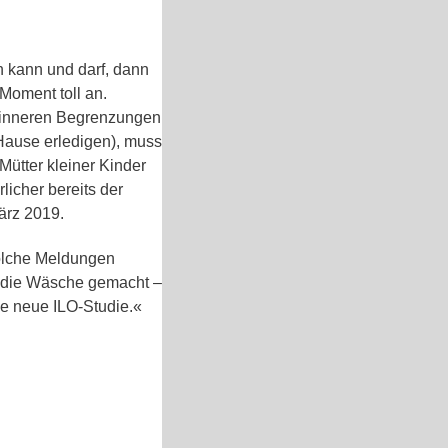
 kann und darf, dann
Moment toll an.
 inneren Begrenzungen
 Hause erledigen), muss
Mütter kleiner Kinder
licher bereits der
ärz 2019.
solche Meldungen
i die Wäsche gemacht –
ne neue ILO-Studie.«