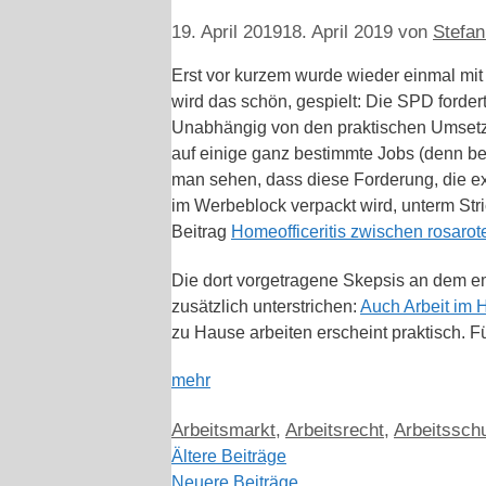
19. April 2019
18. April 2019
von
Stefan
Erst vor kurzem wurde wieder einmal mi
wird das schön, gespielt: Die SPD forder
Unabhängig von den praktischen Umsetz
auf einige ganz bestimmte Jobs (denn be
man sehen, dass diese Forderung, die expl
im Werbeblock verpackt wird, unterm Stri
Beitrag
Homeofficeritis zwischen rosaro
Die dort vorgetragene Skepsis an dem e
zusätzlich unterstrichen:
Auch Arbeit im 
zu Hause arbeiten erscheint praktisch. 
mehr
Kategorien
Arbeitsmarkt
,
Arbeitsrecht
,
Arbeitssch
Ältere Beiträge
Neuere Beiträge