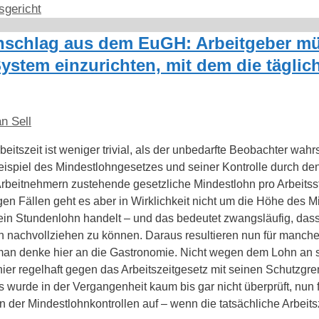
sgericht
enschlag aus dem EuGH: Arbeitgeber m
System einzurichten, mit dem die täglich
n Sell
itszeit ist weniger trivial, als der unbedarfte Beobachter wahr
spiel des Mindestlohngesetzes und seiner Kontrolle durch den 
Arbeitnehmern zustehende gesetzliche Mindestlohn pro Arbeits
en Fällen geht es aber in Wirklichkeit nicht um die Höhe des 
in Stundenlohn handelt – und das bedeutet zwangsläufig, dass
en nachvollziehen zu können. Daraus resultieren nun für manc
man denke hier an die Gastronomie. Nicht wegen dem Lohn an si
ier regelhaft gegen das Arbeitszeitgesetz mit seinen Schutzgre
as wurde in der Vergangenheit kaum bis gar nicht überprüft, nun 
der Mindestlohnkontrollen auf – wenn die tatsächliche Arbeitsz