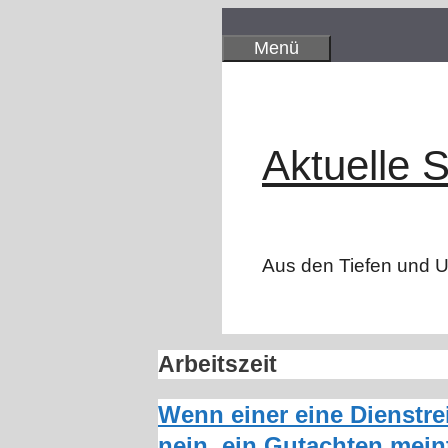
Zum
Inhalt
Menü
springen
Aktuelle S
Aus den Tiefen und Un
Arbeitszeit
Wenn einer eine Dienstre
nein, ein Gutachten meint