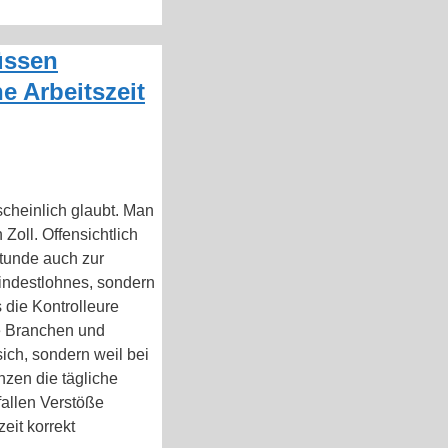
üssen
e Arbeitszeit
scheinlich glaubt. Man
Zoll. Offensichtlich
stunde auch zur
Mindestlohnes, sondern
 die Kontrolleure
he Branchen und
ch, sondern weil bei
nzen die tägliche
fallen Verstöße
eit korrekt