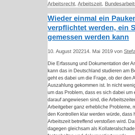
Kategorien
Arbeitsrecht
,
Arbeitszeit
,
Bundesarbeit
Wieder einmal ein Pauk
verpflichtet werden, ein 
gemessen werden kann
10. August 2022
14. Mai 2019
von
Stefa
Die Erfassung und Dokumentation der Arbe
kann das in Deutschland studieren am Bei
geht es dabei um die Frage, ob der den 
Auszahlung gekommen ist. In nicht wenig
um das Problem, dass es sich dabei um e
darauf angewiesen sind, die Arbeitszeit
Arbeitgeber ganz erhebliche Probleme, 
den Kontrollen klar werden würde, dass h
Arbeitszeit betreffend verstoßen wird. D
dagegen gleichsam als Kollateralschaden 