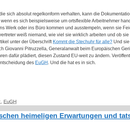
 die sich absolut regelkonform verhalten, kann die Dokumentation
wenn es sich beispielsweise um ortsflexible Arbeitnehmer hande
e ins Werk oder ins Büro kommen und ausstempeln, wenn sie F
vertreter weiß niemand, wie viel sie wirklich arbeiten und ob si
tikel unter der Überschrift
Kommt die Stechuhr für alle?
Und sie 
ch Giovanni Pitruzzella, Generalanwalt beim Europäischen Geri
en dafür plädiert, diesen Zustand EU-weit zu ändern. Veröffentl
Entscheidung des
EuGH
. Und die hat es in sich.
t
,
EuGH
ischen heimeligen Erwartungen und tat