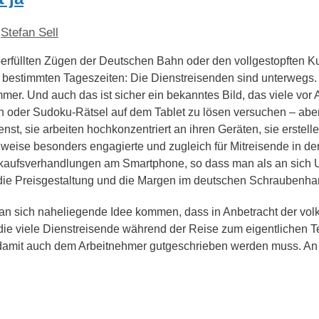
n
Stefan Sell
berfüllten Zügen der Deutschen Bahn oder den vollgestopften Ku
bestimmten Tageszeiten: Die Dienstreisenden sind unterwegs
er. Und auch das ist sicher ein bekanntes Bild, das viele vo
en oder Sudoku-Rätsel auf dem Tablet zu lösen versuchen – aber
nst, sie arbeiten hochkonzentriert an ihren Geräten, sie erstell
lweise besonders engagierte und zugleich für Mitreisende in d
rkaufsverhandlungen am Smartphone, so dass man als an sich U
er die Preisgestaltung und die Margen im deutschen Schraubenha
 an sich naheliegende Idee kommen, dass in Anbetracht der volk
die viele Dienstreisende während der Reise zum eigentlichen T
d damit auch dem Arbeitnehmer gutgeschrieben werden muss. An d