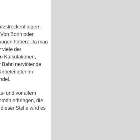
rzstreckenfliegern
. Von Bonn oder
r Augen haben: Da mag
 viele der
en Kalkulationen,
er Bahn nervtötende
nbeteiligter im
ndel.
s- und vor allem
ermin erbringen, die
ieser Stelle wird es