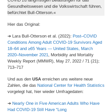
COVID zu langfristigen Belastungen für das
Gesundheitswesen und die Volkswirtschaft führen,
befürchtet Bull-Otterson.«
Hier das Original:
➔ Lara Bull-Otterson et al. (2022):
Post–COVID
Conditions Among Adult COVID-19 Survivors Aged
18–64 and ≥65 Years — United States, March
2020–November 2021
, Morbidity and Mortality
Weekly Report (MMWR), May 27, 2022 / 71 (21);
713–717
Und aus den
USA
erreichen uns weitere neue
Zahlen, die das
National Center for Health Statistics
vorgelegt hat, hier wieder Umfragedaten:
➔
Nearly One in Five American Adults Who Have
Had COVID-19 Still Have “Long