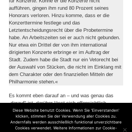
für Konzerte. Könne er die Konzerte nicht
aufführen, gingen ihm rund 80 Prozent seines
Honorars verloren. Hinzu komme, dass er die
Konzerttermine festlege und das
Letztentscheidungsrecht über die Probetermine
habe. An Arbeitszeiten sei er auch nicht gebunden.
Nur etwa ein Drittel der von ihm international
dirigierten Konzerte erbringe er im Auftrag der
Stadt. Zudem habe die Stadt nur ein Vetorecht bei
der Auswahl von Stücken, die nicht im Einklang mit
dem Charakter oder den finanziellen Mitteln der
Philharmonie stehen.«
Es kommt eben darauf an – und was genau das
„darauf“ ist, darüber lässt sich offensichtlich
trefflich streiten, auch vor den Gerichten.
Diese Website benutzt Cookies. Wenn Sie 'Einverstanden'
klicken, stimmen Sie der Verwendung aller Cookies zu.
Andernfalls werden ausschließlich funktional unverzichtbare
Kategorien
Cookies verwendet. Weitere Informationen zur Cookie-
Bundessozialgericht
,
Scheinselbstständigkeit
,