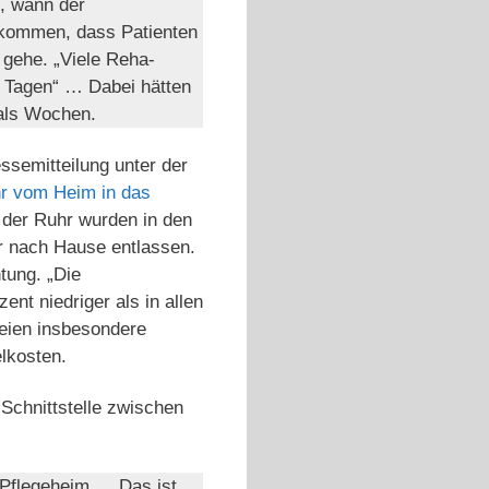
n, wann der
orkommen, dass Patienten
 gehe. „Viele Reha-
1 Tagen“ … Dabei hätten
 als Wochen.
ssemitteilung unter der
hr vom Heim in das
 der Ruhr wurden in den
er nach Hause entlassen.
tung. „Die
nt niedriger als in allen
eien insbesondere
elkosten.
Schnittstelle zwischen
Pfle­ge­heim … Das ist