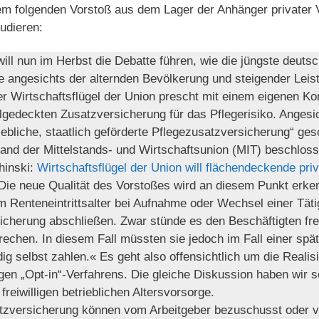
dem folgenden Vorstoß aus dem Lager der Anhänger privater
udieren:
ll nun im Herbst die Debatte führen, wie die jüngste deuts
e angesichts der alternden Bevölkerung und steigender Leis
Der Wirtschaftsflügel der Union prescht mit einem eigenen Ko
lgedeckten Zusatzversicherung für das Pflegerisiko. Angesi
ebliche, staatlich geförderte Pflegezusatzversicherung“ ges
nd der Mittelstands- und Wirtschaftsunion (MIT) beschloss
hinski:
Wirtschaftsflügel der Union will flächendeckende pr
 Die neue Qualität des Vorstoßes wird an diesem Punkt erke
m Renteneintrittsalter bei Aufnahme oder Wechsel einer Täti
icherung abschließen. Zwar stünde es den Beschäftigten frei
echen. In diesem Fall müssten sie jedoch im Fall einer spät
dig selbst zahlen.« Es geht also offensichtlich um die Realis
igen „Opt-in“-Verfahrens. Die gleiche Diskussion haben wir se
freiwilligen betrieblichen Altersvorsorge.
atzversicherung können vom Arbeitgeber bezuschusst oder 