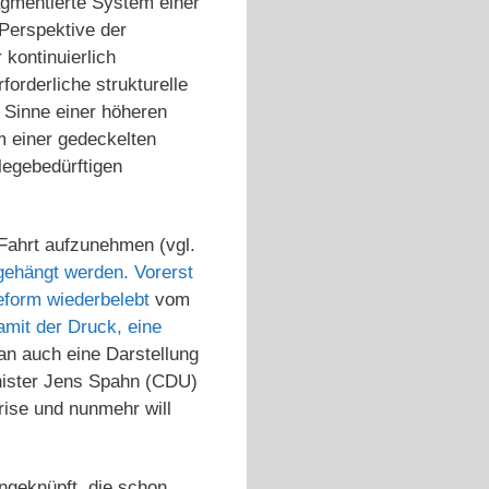
agmentierte System einer
Perspektive der
 kontinuierlich
forderliche strukturelle
 Sinne einer höheren
 einer gedeckelten
legebedürftigen
 Fahrt aufzunehmen (vgl.
gehängt werden. Vorerst
eform wiederbelebt
vom
amit der Druck, eine
an auch eine Darstellung
inister Jens Spahn (CDU)
ise und nunmehr will
angeknüpft, die schon