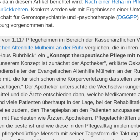
 da in diesem Artikel berichtet wird:
Nach einer Reha im Pfl
urückkehren
. Konkret werden wir mit Ergebnissen einer Unte
haft für Geronto­psy­chi­atrie und -psychotherapie (
DGGPP
)
­burg vorgenommen hat.
 von 1.117 Pflegeheimen im Bereich der Kassenärztlichen V
chen Altenhilfe Mülheim an der Ruhr
verglichen, die in ihren
Haus Ruhrblick“ ein
„Konzept therapeutische Pflege mit re
unserem Konzept ist zunächst der Apotheker“, erklärte Oska
dienstleiter der Evangelischen Altenhilfe Mülheim an der R
 mit, die für sich schon eine Körperverletzung darstellen u
rächtigen.“ Der Apotheker untersuchte die Wechselwirkungen
ttel und die Ärzte entschieden dann, welche Medikamente 
nd viele Patienten überhaupt in der Lage, bei der Rehabilitat
sei es zudem, den Therapieplan an den Patienten anzupasse
it Fachleuten wie Ärzten, Apothekern, Pflegefach­kräften 
en die beste ist und wie diese in den Pflegealltag implement
r pflegebedürftige Mensch mit seiner Tagesform die Taktung f