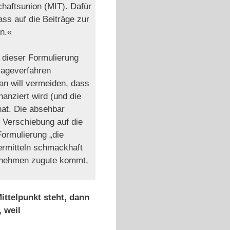
haftsunion (MIT). Dafür
ass auf die Beiträge zur
n.«
n dieser Formulierung
lageverfahren
man will vermeiden, dass
anziert wird (und die
hat. Die absehbar
r Verschiebung auf die
Formulierung „die
uermitteln schmackhaft
ernehmen zugute kommt,
ittelpunkt steht, dann
 weil