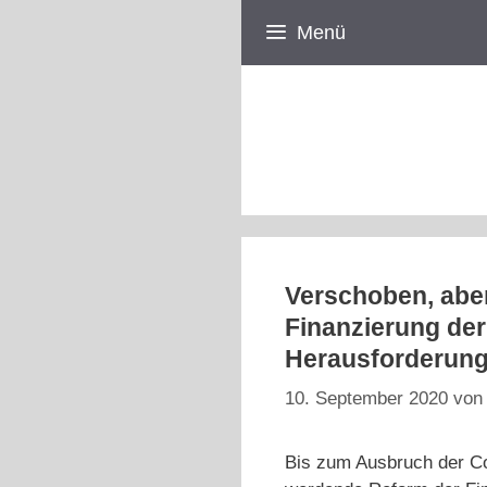
Zum
Menü
Inhalt
springen
Verschoben, aber
Finanzierung der
Herausforderunge
10. September 2020
vo
Bis zum Ausbruch der Co