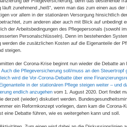
anzierung der Pflegeversicherung, denn das bestehende fr
ng läuft zunehmend „heiß“, wenn man das zum einen aus der 
igen vor allem in der stationären Versorgung hinsichtlich der
betrachtet, zum anderen aber auch mit Blick auf unbedingt er
lich der Arbeitsbedingungen des Pflegepersonals (sowohl im
esserten Personalschlüsseln). Denn im bestehenden System
g werden die zusätzlichen Kosten auf die Eigenanteile der Pf
nd steigen.
mitten der Corona-Krise beginnt nun wieder die Debatte an
e
Auch die Pflegeversicherung soll/muss an den Steuertropf 
eich wird die Vor-Corona-Debatte über eine Finanzierungsr
Eigenanteile in der stationären Pflege steigen weiter – und d
ierung endlich anzugehen
vom 1. August 2020. Dort findet m
ie derzeit (wieder) diskutiert werden. Bundesgesundheitsm
Sommer ein Reformkonzept vorlegen, dann kam die Corona-Kr
t eine Debatte führen, wie es weitergehen kann und soll.
 Aktivitäten. Zum einen wird dabei an die Diskussionslinien 