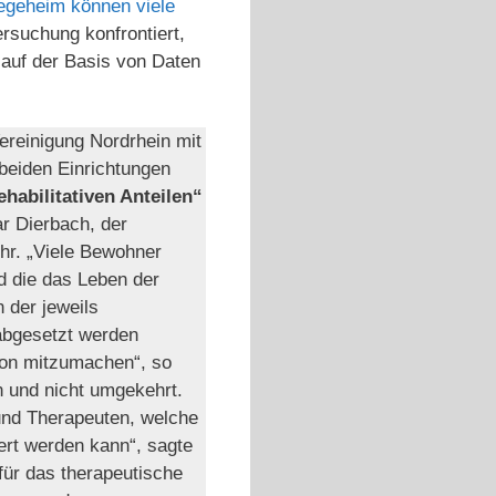
egeheim können viele
rsuchung konfrontiert,
 auf der Basis von Daten
ereinigung Nordrhein mit
 beiden Einrichtungen
habilitativen Anteilen“
r Dierbach, der
uhr. „Viele Bewohner
nd die das Leben der
 der jeweils
abgesetzt werden
ion mitzu­machen“, so
n und nicht umgekehrt.
und Therapeuten, welche
iert werden kann“, sagte
ür das thera­peutische