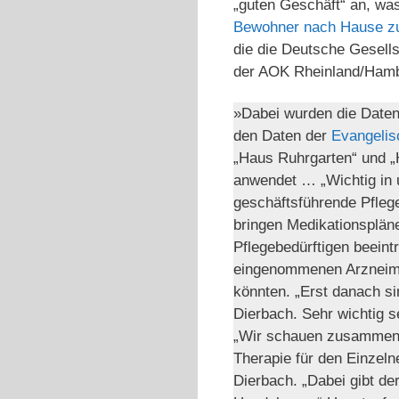
„guten Geschäft“ an, was
Bewohner nach Hause z
die die Deutsche Gesellsc
der AOK Rhein­land/Ham
»Dabei wurden die Daten
den Daten der
Evangelis
„Haus Ruhrgarten“ und „
anwendet … „Wichtig in 
geschäftsführende Pflege
bringen Medikationspläne
Pflegebedürftigen beeint
eingenommenen Arznei­mi
könnten. „Erst danach si
Dierbach. Sehr wichtig 
„Wir schauen zusammen m
Therapie für den Einzeln
Dierbach. „Dabei gibt de