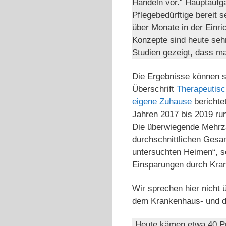
Handeln vor.“ Hauptaufga
Pflegebedürftige bereit
über Monate in der Einri
Konzepte sind heute sehr
Studien gezeigt, dass ma
Die Ergebnisse können si
Überschrift
Therapeutisc
eigene Zuhause
berichte
Jahren 2017 bis 2019 run
Die überwiegende Mehrzah
durchschnittlichen Gesam
untersuchten Heimen“, s
Einsparungen durch Krank
Wir sprechen hier nicht 
dem Krankenhaus- und d
„Heute kämen etwa 40 Pro