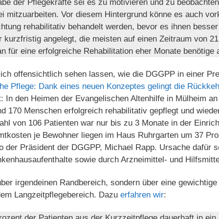
be der Pflegekräfte sei es zu motivieren und zu beob­achte
 sei mitzuarbeiten. Vor diesem Hintergrund könne es auch v
chtung rehabilitativ behandelt werden, bevor es ihnen besser
 kurzfristig angelegt, die meisten auf einen Zeitraum von 2
n für eine erfolgreiche Rehabilitation eher Monate benötige
ch offensichtlich sehen lassen, wie die DGGPP in einer Pre
he Pflege: Dank eines neuen Konzeptes gelingt die Rückke
t: In den Heimen der Evangelischen Altenhilfe in Mülheim an
d 170 Menschen erfolgreich rehabilitativ gepflegt und wied
l von 106 Patienten war nur bis zu 3 Monate in der Einrich
tkosten je Bewohner liegen im Haus Ruhrgarten um 37 Proze
o der Präsident der DGGPP, Michael Rapp. Ursache dafür s
en­haus­auf­enthalte sowie durch Arzneimittel- und Hilfsmitt
über irgendeinen Randbereich, sondern über eine gewichtige 
em Langzeitpflegebereich. Dazu
erfahren wir
:
zent der Patienten aus der Kurzzeitpflege dauerhaft in ein 