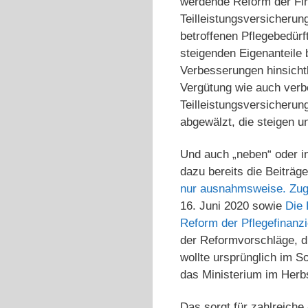
werdende Reform der Fin
Teilleistungsversicheru
betroffenen Pflegebedürft
steigenden Eigenanteile 
Verbesserungen hinsicht
Vergütung wie auch verb
Teilleistungsversicherun
abgewälzt, die steigen u
Und auch „neben“ oder in
dazu bereits die Beiträg
nur ausnahmsweise. Zugl
16. Juni 2020 sowie
Die 
Reform der Pflegefinanz
der Reformvorschläge, d
wollte ursprünglich im 
das Ministerium im Herbs
Das sorgt für zahlreiche