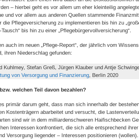
rden – hierbei geht es vor allem um eher kleinteilig angeleg
 und vor allem aus anderen Quellen stammende Finanzmitt
r die Pflegeversicherung zu implementieren bis hin zu „gro
-Tausch“ bis hin zu einer „Pflegebürgervollversicherung“.
 auch im neuen „Pflege-Report“, der jährlich vom Wissensch
 ihren Niederschlag gefunden:
d Kuhlmey, Stefan Greß, Jürgen Klauber und Antje Schwinge
tung von Versorgung und Finanzierung
, Berlin 2020
bzw. welchen Teil davon bezahlen?
s es primär darum geht, dass man sich innerhalb der besteh
hen Kostenträgern abarbeitet und versucht, die Lastenverteil
arten sind wir in dem milliardenschweren Haifischbecken Ge
en Interessen konfrontiert, die sich alle entsprechend ihrer
und Versorgung liegender – Interessen positionieren (wollen