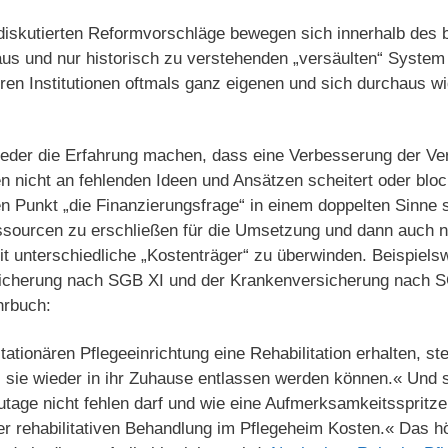
t diskutierten Reformvorschläge bewegen sich innerhalb de
us und nur historisch zu verstehenden „versäulten“ System
eren Institutionen oftmals ganz eigenen und sich durchaus 
der die Erfahrung machen, dass eine Verbesserung der Ve
n nicht an fehlenden Ideen und Ansätzen scheitert oder block
 Punkt „die Finanzierungsfrage“ in einem doppelten Sinne s
essourcen zu erschließen für die Umsetzung und dann auch 
 unterschiedliche „Kostenträger“ zu überwinden. Beispiel
sicherung nach SGB XI und der Krankenversicherung nach S
hrbuch:
ionären Pflegeeinrichtung eine Rehabili­tation erhalten, ste
 sie wieder in ihr Zuhause entlassen werden können.« Und s
utage nicht fehlen darf und wie eine Aufmerksamkeitsspritz
er rehabilitativen Behandlung im Pflegeheim Kosten.« Das h