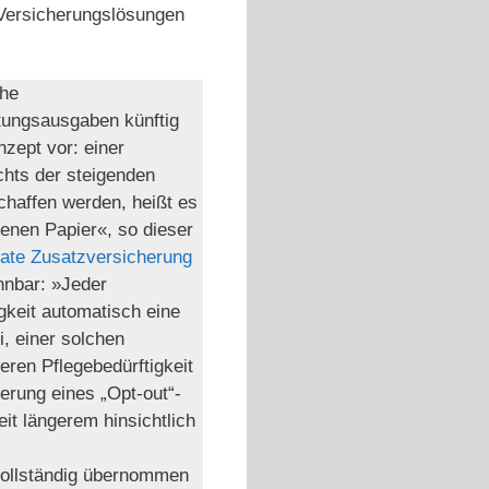
 Versicherungslösungen
che
tungsausgaben künftig
nzept vor: einer
chts der steigenden
chaffen werden, heißt es
enen Papier«, so dieser
ivate Zusatzversicherung
nnbar: »Jeder
gkeit automatisch eine
, einer solchen
eren Pflegebedürftigkeit
ierung eines „Opt-out“-
it längerem hinsichtlich
vollständig übernommen