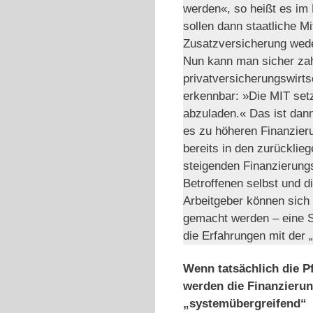
werden«, so heißt es im
sollen dann staatliche Mi
Zusatzversicherung wede
Nun kann man sicher zah
privatversicherungswirts
erkennbar: »Die MIT set
abzuladen.« Das ist dann
es zu höheren Finanzieru
bereits in den zurückli
steigenden Finanzierungs
Betroffenen selbst und di
Arbeitgeber können sich 
gemacht werden – eine S
die Erfahrungen mit der 
Wenn tatsächlich die Pf
werden die Finanzieru
„systemübergreifend“