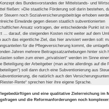
 Konzept des Bundesvorstandes der Mittelstands- und Wirtsc
ttel fließen: »Die staatliche Förderung soll darin bestehen, d
r Steuern noch Sozialversicherungsbeiträge erhoben werde
lreiche Einwände gegen diesen staatlich subventionierten
chaftlichen Ansatz vortragen, der entscheidende Punkt ist i
zt … darauf, die steigenden Kosten nicht weiter auf dem Um
 auch das eigentliche Ziel, das hier anvisiert werden soll: 
ngsanteilen für die Pflegeversicherung kommt, die umlagefin
egenden Jahren mehrere Beitragssatzanhebungen hinter sich 
lasten sollen zum einen „privatisiert“ werden im Sinne eine
e Beteiligung der Arbeitgeber (man achte allerdings auf die 
beteiligen“) soll dann durch eine Subventionierung aus Ste
ubventionierung, die natürlich auch den Versicherungsunt
„Riester-Rente“ sprechen hier ihre eigene Sprache.
legebedürftigen und eine qualitative Zielerreichung im M
ngsfragen und die Reformanforderungen noch komplexer,