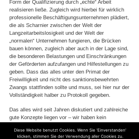
Form der Qualifizierung durch „echte“ Arbeit
realisieren ließe. Zugleich wird hierbei für wirklich
professionelle Beschäftigungsunternehmen plädiert,
die als Scharnier zwischen der Welt der
Langzeitarbeitslosigkeit und der Welt der
„normalen“ Unternehmen fungieren, die Brücken
bauen können, zugleich aber auch in der Lage sind,
die besonderen Belastungen und Einschränkungen
der Geförderten aufzufangen und Hilfestellungen zu
geben. Dass das alles unter den Primat der
Freiwilligkeit und nicht des sanktionsbewehrten
Zwangs stattfinden sollte und muss, sei hier nur der
Vollständigkeit halber zu Protokoll gegeben.
Das alles wird seit Jahren diskutiert und zahlreiche
gute Konzepte liegen vor – wir haben kein
Erkenntnis- oder Konzeptproblem, sondern
Diese Website benutzt Cookies. Wenn Sie 'Einverstanden'
schlichtweg ein Umsetzungsproblem. Man kann
klicken, stimmen Sie der Verwendung aller Cookies zu.