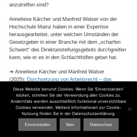
anzutreffen sind?
Anneliese Kärcher und Manfred Walser von der
Hochschule Mainz haben in einer Expertise
herausgearbeitet, unter welchen Umständen der
Gesetzgeber in einer Branche mit dem „scharfen
Schwert“ des Direktanstellungsgebots durchgreifen
kann, wie er es in den Schlachthöfen getan hat.
➔ Anneliese Kärcher und Manfred Walser
(2025):
Durchsetzung von Arbeitsrecht – das
Arbeitsschutzkontrollgesetz als Modell?
Diese Website benutzt Cookies. Wenn Sie 'Einverstanden'
Verfassungs- und europarechtliche Fragen mit
klicken, stimmen Sie der Verwendung aller Cookies zu.
Andernfalls werden ausschließlich funktional unverzichtbare
besonderer Berücksichtigung des
Cookies verwendet. Weitere Informationen zur Cookie-
Direktanstellungsgebots
. HSI-Schriftenreihe Bd. 54,
Nutzung finden Sie in der Datenschutzerklärung.
Frankfurt am Main: Hugo-Sinzheimer-Institut für
Einverstanden
Nein
Datenschutz
Arbeits- und Sozialrecht, 2025.