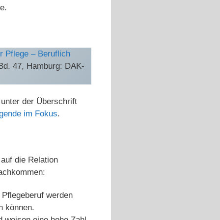
e.
 Pflege – Beruflich
 Bd. 47, Hamburg: DAK-
nter der Überschrift
egende im Fokus
.
 auf die Relation
“ nachkommen:
m Pflegeberuf werden
n können.
d weisen eine hohe Zahl