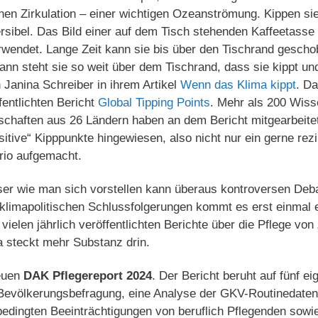
en Zirkulation – einer wichtigen Ozeanströmung. Kippen sie
rsibel. Das Bild einer auf dem Tisch stehenden Kaffeetasse
rwendet. Lange Zeit kann sie bis über den Tischrand gesch
wann steht sie so weit über dem Tischrand, dass sie kippt und 
Janina Schreiber in ihrem Artikel
Wenn das Klima kippt
. Da
entlichten Bericht
Global Tipping Points
. Mehr als 200 Wiss
schaften aus 26 Ländern haben an dem Bericht mitgearbeitet
itive“ Kipppunkte hingewiesen, also nicht nur ein gerne rezi
io aufgemacht.
er wie man sich vorstellen kann überaus kontroversen Deba
klimapolitischen Schlussfolgerungen kommt es erst einmal 
vielen jährlich veröffentlichten Berichte über die Pflege von
a steckt mehr Substanz drin.
euen
DAK Pflegereport 2024
. Der Bericht beruht auf fünf e
e Bevölkerungsbefragung, eine Analyse der GKV-Routinedaten
bedingten Beeinträchtigungen von beruflich Pflegenden sow