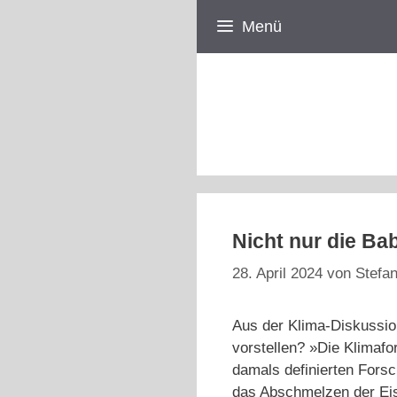
Zum
Menü
Inhalt
springen
Nicht nur die Ba
28. April 2024
von
Stefan
Aus der Klima-Diskussio
vorstellen? »Die Klimafo
damals definierten Fors
das Abschmelzen der Ei