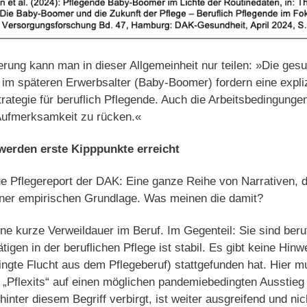
erung kann man in dieser Allgemeinheit nur teilen: »Die ges
 im späteren Erwerbsalter (Baby-Boomer) fordern eine expli
ategie für beruflich Pflegende. Auch die Arbeitsbedingungen 
 Aufmerksamkeit zu rücken.«
werden erste Kipppunkte erreicht
e Pflegereport der DAK: Eine ganze Reihe von Narrativen, d
ner empirischen Grundlage. Was meinen die damit?
ne kurze Verweildauer im Beruf. Im Gegenteil: Sie sind beru
igen in der beruflichen Pflege ist stabil. Es gibt keine Hinw
dingte Flucht aus dem Pflegeberuf) stattgefunden hat. Hier
 „Pflexits“ auf einen möglichen pandemiebedingten Ausstieg
 hinter diesem Begriff verbirgt, ist weiter ausgreifend und nic