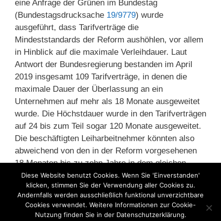
eine Anfrage der Grünen im Bundestag
(Bundestagsdrucksache
19/9779
) wurde
ausgeführt, dass Tarifverträge die
Mindeststandards der Reform aushöhlen, vor allem
in Hinblick auf die maximale Verleihdauer. Laut
Antwort der Bundesregierung bestanden im April
2019 insgesamt 109 Tarifverträge, in denen die
maximale Dauer der Überlassung an ein
Unternehmen auf mehr als 18 Monate ausgeweitet
wurde. Die Höchstdauer wurde in den Tarifverträgen
auf 24 bis zum Teil sogar 120 Monate ausgeweitet.
Die beschäftigten Leiharbeitnehmer könnten also
abweichend von den in der Reform vorgesehenen
18 Monaten bis zu zehn Jahre in dem gleichen
Betrieb eingesetzt werden.
Diese Website benutzt Cookies. Wenn Sie 'Einverstanden'
klicken, stimmen Sie der Verwendung aller Cookies zu.
Andernfalls werden ausschließlich funktional unverzichtbare
Kategorien
Cookies verwendet. Weitere Informationen zur Cookie-
Arbeitsmarkt
,
EuGH
,
Gewerkschaften
,
Nutzung finden Sie in der Datenschutzerklärung.
Leiharbeit