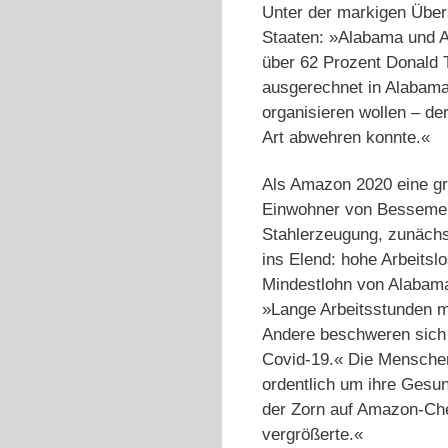
Unter der markigen Über
Staaten: »Alabama und Am
über 62 Prozent Donald 
ausgerechnet in Alabama
organisieren wollen – de
Art abwehren konnte.«
Als Amazon 2020 eine gr
Einwohner von Bessemer
Stahlerzeugung, zunächst
ins Elend: hohe Arbeitsl
Mindestlohn von Alabama.
»Lange Arbeitsstunden m
Andere beschweren sich
Covid-19.« Die Menschen
ordentlich um ihre Gesu
der Zorn auf Amazon-Che
vergrößerte.«