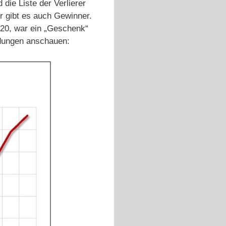
die Liste der Verlierer
r gibt es auch Gewinner.
020, war ein „Geschenk“
ldungen anschauen: