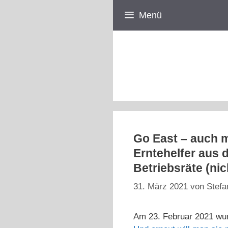
Zum
Menü
Inhalt
springen
Go East – auch mi
Erntehelfer aus 
Betriebsräte (nic
31. März 2021
von
Stefa
Am 23. Februar 2021 wur