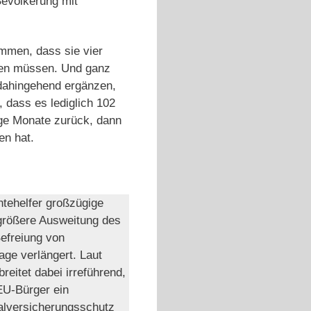
Bevölkerung mit
ommen, dass sie vier
hlen müssen. Und ganz
dahingehend ergänzen,
, dass es lediglich 102
ige Monate zurück, dann
en hat.
ntehelfer großzügige
 größere Ausweitung des
Befreiung von
age verlängert. Laut
reitet dabei irreführend,
 EU-Bürger ein
ialversicherungsschutz