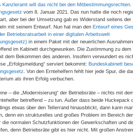
as Kanzleramt will das nicht bei den Mitbestimmungsrechten
ungsgesetz
vom 8. Januar 2021. Das nun hatte die noch regie
bart, aber bei der Umsetzung gab es Widerstand seitens der
peln mit seinem Entwurf. Nun hat man den
Entwurf eines Ges
r Betriebsratsarbeit in einer digitalen Arbeitswelt
rungsgesetz)
in einem Paket mit der neuerlichen Ausnahmer
reffend im Kabinett durchgewunken. Die Zustimmung zu dem
it dem Bekommen des anderen. Insofern verwundert es nic
se „Erfolgsmeldung“ serviert bekommt:
Bundeskabinett besc
ungsgesetz
. Von den Erntehelfern fehlt hier jede Spur, die da
rium als ihren Erfolg verbuchen.
eine – die „Modernisierung“ der Betriebsräte – nichts mit de
tehelfer betreffend – zu tun. Außer dass beide Huckepack d
ings etwas über den Tellerrand hinausblickt, dann kann ma
enn ein strukturelles und großes Problem im Bereich der E
r die normalen Schutzfunktionen der Gewerkschaften und der
fen, denn Betriebsräte gibt es hier nicht. Mit großen Anst