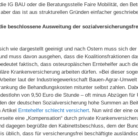
ie IG BAU oder die Beratungsstelle Faire Mobilität, den Bet
, aber das ist aus strukturellen Gründen einfacher geschriebe
die beschlossene Ausweitung der sozialversicherungsfr
sich wie dargestellt geeinigt und nach Ostern muss sich de
und muss davon ausgehen, dass die Koalitionsfraktionen d
deutet faktisch, dass osteuropäischen Erntehelfer auch die
äre Krankenversicherung arbeiten dürfen. »Bei dieser sogen
rbeiter laut der Industriegewerkschaft Bauen-Agrar-Umwelt
krankung die Behandlungskosten mitunter selbst zahlen. Da
destlohn von 9,50 Euro die Stunde – oft minus Abzügen für 
en der deutschen Sozialversicherung hohe Summen an Beit
 Artikel
Erntehelfer schlecht versichert
. Nun wird der eine 
rseite eine „Kompensation“ durch private Krankenversicheru
nd dagegen begrüßte den Kabinettsbeschluss, dem der Bun
is üblich, dass für versicherungsfrei beschäftigte ausländis