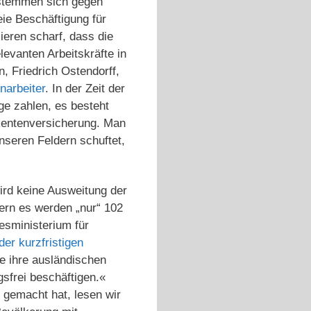
 stemmen sich gegen
eie Beschäftigung für
ieren scharf, dass die
evanten Arbeitskräfte in
, Friedrich Ostendorff,
narbeiter
. In der Zeit der
ge zahlen, es besteht
 Rentenversicherung. Man
nseren Feldern schuftet,
ird keine Ausweitung der
dern es werden „nur“ 102
esministerium für
er kurzfristigen
e ihre ausländischen
gsfrei beschäftigen.«
s gemacht hat, lesen wir