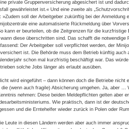
ine private Gruppenversicherung abgesichert ist und dadur
all gewährleistet ist.« Und eine zweite als „Schutzvorschrif
 »Zudem soll der Arbeitgeber zukünftig bei der Anmeldung ei
nijobzentrale eine automatisierte Rückmeldung über Vorver
o kann er beurteilen, ob die Zeitgrenzen für die kurzfristige
wann diese überschritten sind. Das schafft die notwendige R
ssend: Der Arbeitgeber soll verpflichtet werden, der Minij
versichert ist. Die Behörde muss dem Betrieb künftig auch a
alenderjahr schon mal kurzfristig beschäftigt war. Das würde
trieben solche Jobs länger als erlaubt ausüben.
licht wird eingeführt – dann können doch die Betriebe nicht 
h die (wenn auch fragile) Absicherung umgehen. Ja, aber 
enntnis nehmen: Diese beiden Meldepflichten gelten aber er
desarbeitsministeriums. Wie praktisch, dann ist der deutsc
essen und die Erntehelfer wieder zurück in Polen oder Rum
e Leute in diesen Ländern werden aber auch immer anspruchs