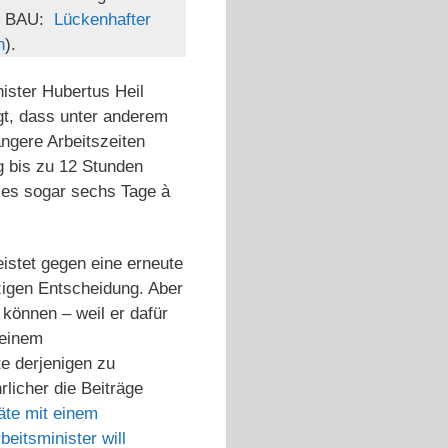
IG BAU:
Lückenhafter
n
).
nister Hubertus Heil
gt, dass unter anderem
ngere Arbeitszeiten
g bis zu 12 Stunden
n es sogar sechs Tage à
istet gegen eine erneute
zigen Entscheidung. Aber
können – weil er dafür
 einem
e derjenigen zu
rlicher die Beiträge
äte mit einem
eitsminister will