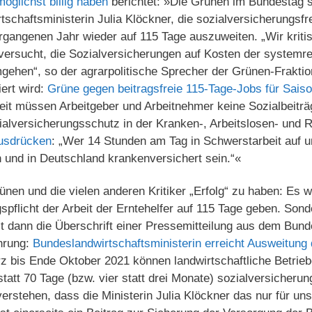
öglichst billig haben
berichtet: »Die Grünen im Bundestag
schaftsministerin Julia Klöckner, die sozialversicherungsfr
rgangenen Jahr wieder auf 115 Tage auszuweiten. „Wir kritis
ersucht, die Sozialversicherungen auf Kosten der systemrel
gehen“, so der agrarpolitische Sprecher der Grünen-Fraktion
iert wird:
Grüne gegen beitragsfreie 115-Tage-Jobs für Saiso
eit müssen Arbeitgeber und Arbeitnehmer keine Sozialbeiträ
ialversicherungsschutz in der Kranken-, Arbeitslosen- und
usdrücken
: „Wer 14 Stunden am Tag in Schwerstarbeit auf u
 und in Deutschland krankenversichert sein.“«
nen und die vielen anderen Kritiker „Erfolg“ zu haben: Es w
spflicht der Arbeit der Erntehelfer auf 115 Tage geben. Son
t dann die Überschrift einer Pressemitteilung aus dem Bund
hrung:
Bundeslandwirtschaftsministerin erreicht Ausweitung d
z bis Ende Oktober 2021 können landwirtschaftliche Betrieb
tatt 70 Tage (bzw. vier statt drei Monate) sozialversicherun
verstehen, dass die Ministerin Julia Klöckner das nur für un