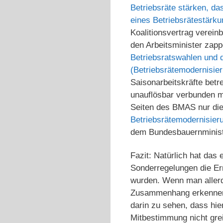
Betriebsräte stärken, d
eines Betriebsrätestärk
Koalitionsvertrag verein
den Arbeitsminister zap
Betriebsratswahlen und de
(Betriebsrätemodernisie
Saisonarbeitskräfte bet
unauflösbar verbunden m
Seiten des BMAS nur die
Betriebsrätemodernisier
dem Bundesbauernministe
Fazit: Natürlich hat das 
Sonderregelungen die Ern
wurden. Wenn man allerd
Zusammenhang erkennen, d
darin zu sehen, dass hie
Mitbestimmung nicht grei