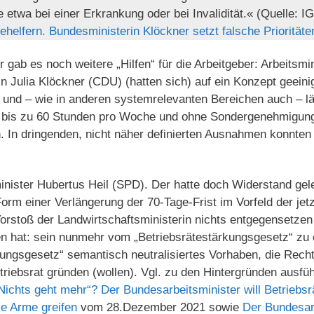
e etwa bei einer Erkrankung oder bei Invalidität.« (Quelle: 
ehelfern. Bundesministerin Klöckner setzt falsche Prioritäte
gab es noch weitere „Hilfen“ für die Arbeitgeber: Arbeitsmi
n Julia Klöckner (CDU) (hatten sich) auf ein Konzept geeini
 und – wie in anderen systemrelevanten Bereichen auch – lä
te bis zu 60 Stunden pro Woche und ohne Sondergenehmigun
n. In dringenden, nicht näher definierten Ausnahmen konnte
nister Hubertus Heil (SPD). Der hatte doch Widerstand gele
rm einer Verlängerung der 70-Tage-Frist im Vorfeld der jet
orstoß der Landwirtschaftsministerin nichts entgegensetzen 
 hat: sein nunmehr vom „Betriebsrätestärkungsgesetz“ zu
ungsgesetz“ semantisch neutralisiertes Vorhaben, die Recht
triebsrat gründen (wollen). Vgl. zu den Hintergründen ausfüh
Nichts geht mehr“? Der Bundesarbeitsminister will Betriebsr
ie Arme greifen
vom 28.Dezember 2021 sowie
Der Bundesarb