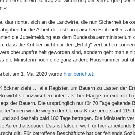
t einerseits ein Beitrag zur Sicherung der Versorgung der 
n.«
a, das richtet sich an die Landwirte, die nun Sicherheit bek
labgaben für die Arbeit der osteuropäischen Erntehelfer za
önnten die Jubelmeldung aus dem Bundesbauernministerium 
n, dass die Kritiker nicht nur den „Erfolg“ verbuchen können
lversicherungsfreiheit geworden sind, sondern geht man ein
s die Ministerin noch eine ganz andere Hausnummer aufruf
Arbeit am 1. Mai 2020 wurde
hier berichtet
:
Klöckner zieht … alle Register, um Bauern zu Lasten der Er
 wirbt sie inzwischen unter falscher Flagge für eine noch
legs der Bauern. Die ursprünglich nur für 70 Tage geltende 
elfer*innen wurde wegen der Corona-Krise bereits auf 115 T
 und soll deshalb bald 180 Tage betragen. Die Ministerin verb
 Aufenthaltsdauer. Das ist falsch, weil für hier arbeitende
recht gilt. Für betroffene Beschäftigte hat der fehlende Soz