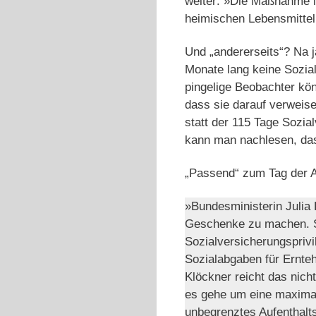
weiter: »Die Maßnahme is
heimischen Lebensmittel
Und „andererseits“? Na j
Monate lang keine Sozia
pingelige Beobachter k
dass sie darauf verweise
statt der 115 Tage Sozia
kann man nachlesen, das
„Passend“ zum Tag der 
»Bundesministerin Julia 
Geschenke zu machen. So
Sozialversicherungsprivi
Sozialabgaben für Ernteh
Klöckner reicht das nicht
es gehe um eine maximale
unbegrenztes Aufenthalts