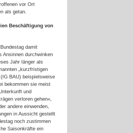
roffenen vor Ort
n als getan.
eien Beschäftigung von
r Bundestag damit
as Ansinnen durchwinken
ses Jahr länger als
annten „kurzfristigen
 (IG BAU) beispielsweise
bei bekommen sie meist
Unterkunft und
rägen verloren gehen«,
oder andere einwenden,
ngen in Aussicht gestellt
destag noch zustimmen
che Saisonkräfte ein