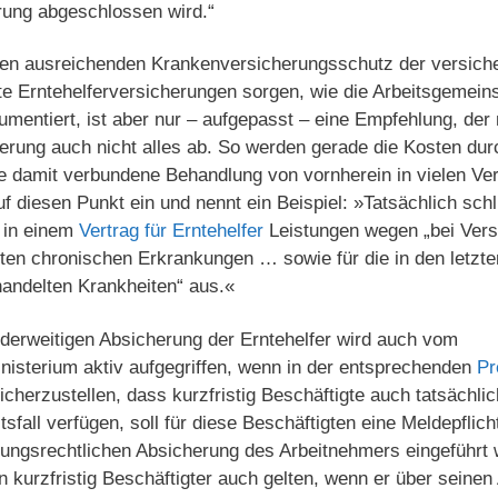
rung abgeschlossen wird.“
inen ausreichenden Krankenversicherungsschutz der versiche
te Erntehelferversicherungen sorgen, wie die Arbeitsgemein
mentiert, ist aber nur – aufgepasst – eine Empfehlung, der ni
herung auch nicht alles ab. So werden gerade die Kosten dur
ne damit verbundene Behandlung von vornherein in vielen Ve
f diesen Punkt ein und nennt ein Beispiel: »Tatsächlich schl
 in einem
Vertrag für Erntehelfer
Leistungen wegen „bei Ver
en chronischen Erkrankungen … sowie für die in den letzt
andelten Krankheiten“ aus.«
derweitigen Absicherung der Erntehelfer wird auch vom
nisterium aktiv aufgegriffen, wenn in der entsprechenden
Pr
cherzustellen, dass kurzfristig Beschäftigte auch tatsächlic
sfall verfügen, soll für diese Beschäftigten eine Meldepflich
ungsrechtlichen Absicherung des Arbeitnehmers eingeführt w
n kurzfristig Beschäftigter auch gelten, wenn er über seinen 