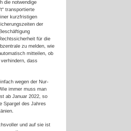
ch die notwendige
t“ transportierte
ner kurzfristigen
sicherungszeiten der
 Beschäftigung
echtssicherheit für die
obzentrale zu melden, wie
utomatisch mitteilen, ob
 verhindern, dass
einfach wegen der Nur-
… Wie immer muss man
st ab Januar 2022, so
he Spargel des Jahres
änien.
voller und auf sie ist