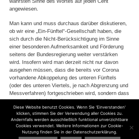
wahrsten Sinne des Wortes auf jeden Cent
angewiesen.
Man kann und muss durchaus darüber diskutieren,
ob wir eine „Ein-Fünftel“-Gesellschaft haben, die
sich durch die Nicht-Berücksichtigung im Sinne
einer besonderen Aufmerksamkeit und Förderung
seitens der Bundesregierung weiter verstärken
wird. Insofern wird man derzeit nicht nur davon
ausgehen müssen, dass die bereits vor Corona
vorhandene Abkoppelung des unteren Fünftels
(oder des unteren Viertels, je nach Abgrenzung und
Messverfahren) fortgeschrieben wird, sondern dass
es zu einer Vertiefung kommen wird, so dass es
Diese Website benutzt Cookies. Wenn Sie 'Einverstanden'
noch schwieriger werden wird, da wieder
klicken, stimmen Sie der Verwendung aller Cookies zu.
rauszukommen.
Andernfalls werden ausschließlich funktional unverzichtbare
Cookies verwendet. Weitere Informationen zur Cookie-
Nutzung finden Sie in der Datenschutzerklärung.
Kategorien
Arbeitsmarkt
,
Corona
,
Ungleichheit