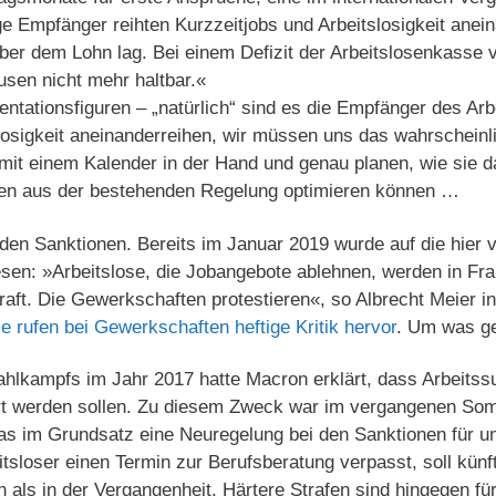
e Empfänger reihten Kurzzeitjobs und Arbeitslosigkeit anei
ber dem Lohn lag. Bei einem Defizit der Arbeitslosenkasse v
usen nicht mehr haltbar.«
tationsfiguren – „natürlich“ sind es die Empfänger des Arb
losigkeit aneinanderreihen, wir müssen uns das wahrscheinli
 mit einem Kalender in der Hand und genau planen, wie sie d
zen aus der bestehenden Regelung optimieren können …
i den Sanktionen. Bereits im Januar 2019 wurde auf die hi
en: »Arbeitslose, die Jobangebote ablehnen, werden in Fran
aft. Die Gewerkschaften protestieren«, so Albrecht Meier in
se rufen bei Gewerkschaften heftige Kritik hervor
. Um was ge
hlkampfs im Jahr 2017 hatte Macron erklärt, dass Arbeitss
liert werden sollen. Zu diesem Zweck war im vergangenen S
as im Grundsatz eine Neuregelung bei den Sanktionen für u
itsloser einen Termin zur Berufsberatung verpasst, soll künf
 als in der Vergangenheit. Härtere Strafen sind hingegen fü