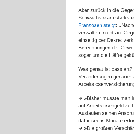
Aber zurück in die Gegen
Schwächste am stärksten«
Franzosen steigt
: »Nach
verwalten, nicht auf Ge
einseitig per Dekret ver
Berechnungen der Gewerks
sogar um die Hälfte gek
Was genau ist passiert?
Veränderungen genauer a
Arbeitslosenversicheru
➔ »Bisher musste man in
auf Arbeitslosengeld zu
Auslaufen seinen Anspru
dafür sechs Monate erfor
➔ »Die größten Verschä