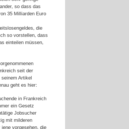
nander, so dass das
on 35 Milliarden Euro
eitslosengeldes, die
ch so vorstellen, dass
as einteilen müssen,
er vorgenommenen
kreich seit der
 seinem Artikel
nau geht es hier:
uchende in Frankreich
ommer ein Gesetz
ntätige Jobsucher
tig mit milderen
r jene vorgesehen, die