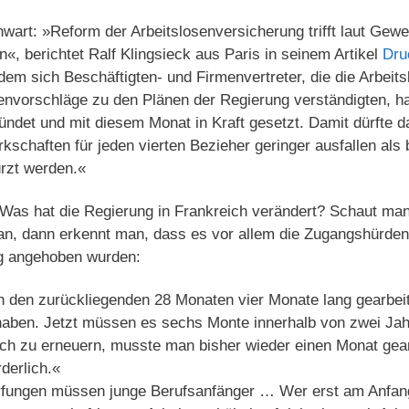
wart: »Reform der Arbeitslosenversicherung trifft laut Gewer
, berichtet Ralf Klingsieck aus Paris in seinem Artikel
Dru
dem sich Beschäftigten- und Firmenvertreter, die die Arbeit
genvorschläge zu den Plänen der Regierung verständigten, h
kündet und mit diesem Monat in Kraft gesetzt. Damit dürfte 
chaften für jeden vierten Bezieher geringer ausfallen als b
ürzt werden.«
 Was hat die Regierung in Frankreich verändert? Schaut man
n, dann erkennt man, dass es vor allem die Zugangshürden 
ng angehoben wurden:
 den zurückliegenden 28 Monaten vier Monate lang gearbei
 haben. Jetzt müssen es sechs Monte innerhalb von zwei Ja
ch zu erneuern, musste man bisher wieder einen Monat gearb
derlich.«
rfungen müssen junge Berufsanfänger … Wer erst am Anfan