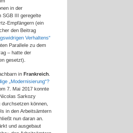
 im
nen in der
m SGB III geregelte
artz-Empfängern (ein
icher den Beitrag
gswidrigen Verhaltens“
nten Parallele zu dem
ag – hatte der
n gesetzt).
Nachbarn in
Frankreich
.
ige „Modernisierung“?
m 7. Mai 2017 konnte
 Nicolas Sarkozy
g durchsetzen können,
s in den Arbeitsämtern
ließt nun daran an.
ärkt und ausgebaut