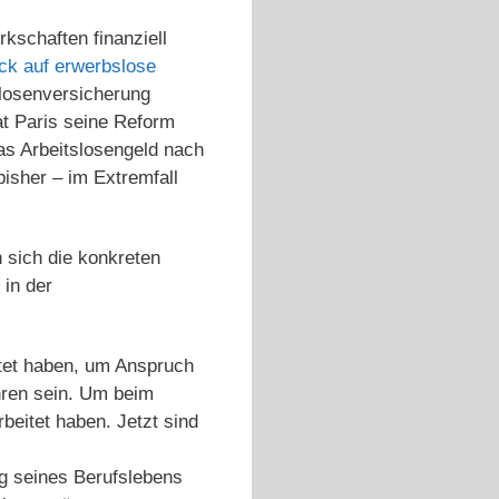
kschaften finanziell
ck auf erwerbslose
slosenversicherung
at Paris seine Reform
das Arbeitslosengeld nach
isher – im Extremfall
 sich die konkreten
in der
tet haben, um Anspruch
hren sein. Um beim
eitet haben. Jetzt sind
g seines Berufslebens