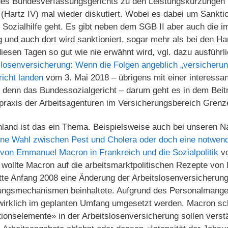
 des Bundesverfassungsgerichts zu den Leistungskürzungen
Hartz IV) mal wieder diskutiert. Wobei es dabei um Sanktio
 Sozialhilfe geht. Es gibt neben dem SGB II aber auch die i
 und auch dort wird sanktioniert, sogar mehr als bei den H
diesen Tagen so gut wie nie erwähnt wird, vgl. dazu ausführl
slosenversicherung: Wenn die Folgen angeblich „versicherun
icht landen
vom 3. Mai 2018 – übrigens mit einer interessa
 denn das Bundessozialgericht – darum geht es in dem Beitr
praxis der Arbeitsagenturen im Versicherungsbereich Grenze
hland ist das ein Thema. Beispielsweise auch bei unseren 
ine Wahl zwischen Pest und Cholera oder doch eine notwend
 von Emmanuel Macron in Frankreich und die Sozialpolitik
vo
t wollte Macron auf die arbeitsmarktpolitischen Rezepte von
atte Anfang 2008 eine Änderung der Arbeitslosenversicherun
rungsmechanismen beinhaltete. Aufgrund des Personalmangel
 wirklich im geplanten Umfang umgesetzt werden. Macron sch
ionselemente» in der Arbeitslosenversicherung sollen verst