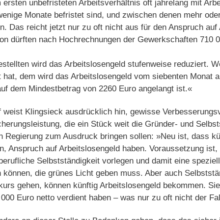
ersten unbefristeten Arbeitsverhältnis oft jahrelang mit Arb
 wenige Monate befristet sind, und zwischen denen mehr ode
en. Das reicht jetzt nur zu oft nicht aus für den Anspruch auf
on dürften nach Hochrechnungen der Gewerkschaften 710 0
tellten wird das Arbeitslosengeld stufenweise reduziert. 
nt hat, dem wird das Arbeitslosengeld vom siebenten Monat 
auf dem Mindestbetrag von 2260 Euro angelangt ist.«
f weist Klingsieck ausdrücklich hin, gewisse Verbesserungs
cherungsleistung, die ein Stück weit die Gründer- und Selbs
n Regierung zum Ausdruck bringen sollen: »Neu ist, dass kü
n, Anspruch auf Arbeitslosengeld haben. Voraussetzung ist, 
berufliche Selbstständigkeit vorlegen und damit eine spezie
können, die grünes Licht geben muss. Aber auch Selbstst
nkurs gehen, können künftig Arbeitslosengeld bekommen. Sie
00 Euro netto verdient haben – was nur zu oft nicht der Fall