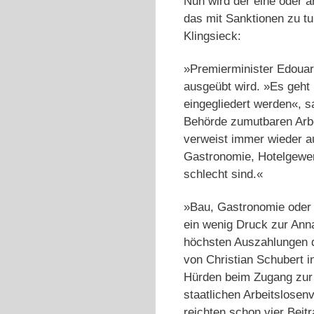
Nun wird der eine oder a
das mit Sanktionen zu tu
Klingsieck:
»Premierminister Edouar
ausgeübt wird. »Es geht
eingegliedert werden«, 
Behörde zumutbaren Arbe
verweist immer wieder au
Gastronomie, Hotelgewer
schlecht sind.«
»Bau, Gastronomie oder I
ein wenig Druck zur Anna
höchsten Auszahlungen 
von Christian Schubert i
Hürden beim Zugang zur 
staatlichen Arbeitslosen
reichten schon vier Beit