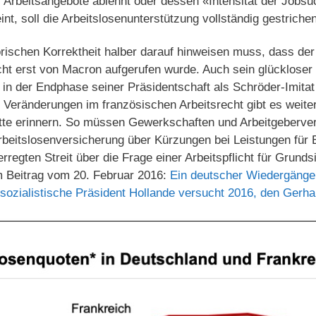
 Arbeitsangebote ablehnt oder dessen «Intensität der Jobs
int, soll die Arbeitslosenunterstützung vollständig gestrich
rischen Korrektheit halber darauf hinweisen muss, dass der
cht erst von Macron aufgerufen wurde. Auch sein glückloser
s in der Endphase seiner Präsidentschaft als Schröder-Imita
n Veränderungen im französischen Arbeitsrecht gibt es weiter
tte erinnern. So müssen Gewerkschaften und Arbeitgeberve
Arbeitslosenversicherung über Kürzungen bei Leistungen für
rregten Streit über die Frage einer Arbeitspflicht für Grun
m Beitrag vom 20. Februar 2016:
Ein deutscher Wiedergänger
r sozialistische Präsident Hollande versucht 2016, den Ger