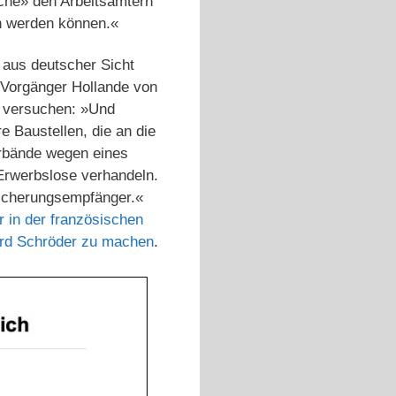
uche» den Arbeitsämtern
en werden können.«
 aus deutscher Sicht
 Vorgänger Hollande von
t versuchen: »
Und
e Baustellen, die an die
rbände wegen eines
 Erwerbslose verhandeln.
dsicherungsempfänger.«
 in der französischen
hard Schröder zu machen
.