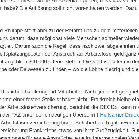
ndere an dieser Stelle zu Bedenken geben, dass das sicher i
n habe? Die Auflösung soll nicht vorenthalten werden. Dazu 
d Philippe steht aber zu der Reform und zu dem materiellen
 uns darum, dass möglichst viele Menschen schneller wieder
sagt er. Darum auch die Regel, dass nach zwei abgelehnten 
itsplatzangeboten der Anspruch auf Arbeitslosengeld ganz e
f angeblich 300 000 offene Stellen. Die sind vor allem in d
be oder Bauwesen zu finden – wo die Löhne niedrig und die
T suchen händeringend Mitarbeiter. Nicht jeder ist geeignet o
hme einer festen Stelle schadet nicht. Frankreich bleibe ei
der Arbeitslosenversicherung, berichtet die OECD«, kann 
n der FAZ unter der eindeutigen Überschrift
Heilsamer Druck
Arbeitslosenversicherung findet Schubert auch gut: »Emm
versicherung Frankreichs etwas von ihrer Großzügigkeit. Gut
ragsmonate für erste Ansprüche, eine im internationalen Verg