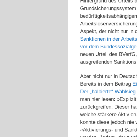
Hintergrund des Urteils
Grundsicherungssystem (
bedürftigkeitsabhängigen
Arbeitslosenversicherung
Aspekt, der nicht nur in 
Sanktionen in der Arbeit
vor dem Bundessozialger
neuen Urteil des BVerfG,
ausgreifenden Sanktions
Aber nicht nur in Deutsc
Bereits in dem Beitrag
E
Der „halbierte“ Wahlsieg
man hier lesen: »Explizi
zurückgreifen. Dieser h
welche stärkere Aktivie
konnte diese jedoch nie
«Aktivierungs- und Sankt