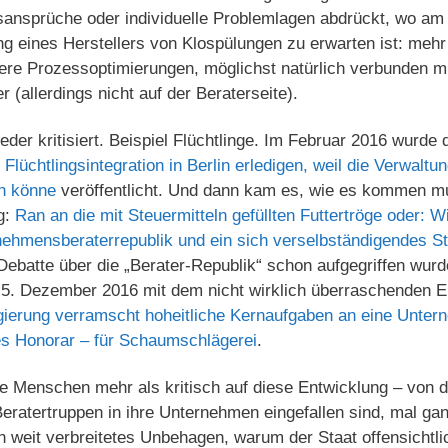
ansprüche oder individuelle Problemlagen abdrückt, wo a
g eines Herstellers von Klospülungen zu erwarten ist: mehr
ere Prozessoptimierungen, möglichst natürlich verbunden mi
 (allerdings nicht auf der Beraterseite).
der kritisiert. Beispiel Flüchtlinge. Im Februar 2016 wurde 
 Flüchtlingsintegration in Berlin erledigen, weil die Verwalt
en könne
veröffentlicht. Und dann kam es, wie es kommen m
ag:
Ran an die mit Steuermitteln gefüllten Futtertröge oder: 
nehmensberaterrepublik und ein sich verselbständigendes S
 Debatte über die „Berater-Republik“ schon aufgegriffen wur
 5. Dezember 2016 mit dem nicht wirklich überraschenden 
gierung verramscht hoheitliche Kernaufgaben an eine Unter
tes Honorar – für Schaumschlägerei
.
e Menschen mehr als kritisch auf diese Entwicklung – von d
Beratertruppen in ihre Unternehmen eingefallen sind, mal g
 weit verbreitetes Unbehagen, warum der Staat offensichtlich