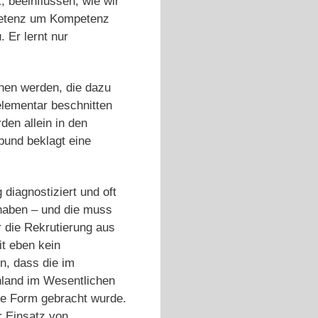
, beeinflussen, wie wir
ompetenz um Kompetenz
 Er lernt nur
hen werden, die dazu
elementar beschnitten
den allein in den
und beklagt eine
diagnostiziert und oft
 haben – und die muss
 die Rekrutierung aus
it eben kein
n, dass die im
hland im Wesentlichen
te Form gebracht wurde.
r Einsatz von