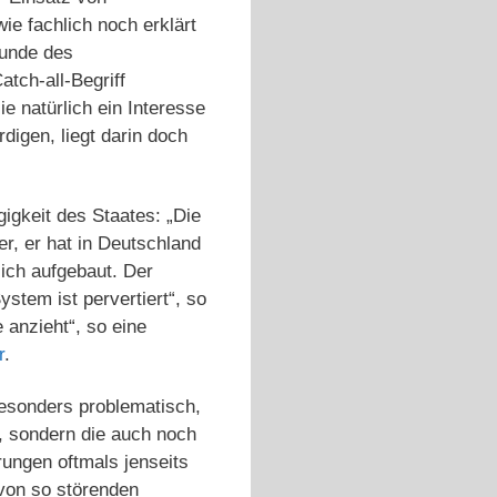
ie fachlich noch erklärt
Wunde des
tch-all-Begriff
e natürlich ein Interesse
digen, liegt darin doch
igkeit des Staates: „Die
r, er hat in Deutschland
lich aufgebaut. Der
stem ist pervertiert“, so
 anzieht“, so eine
r
.
besonders problematisch,
t, sondern die auch noch
rungen oftmals jenseits
 von so störenden