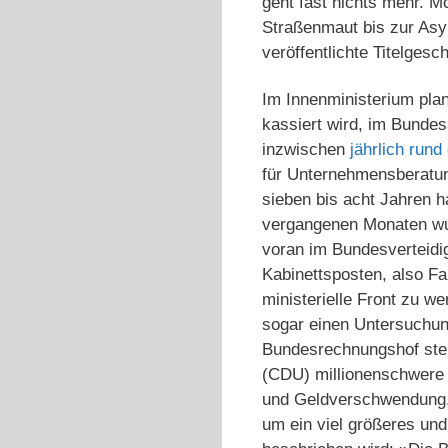
geht fast nichts mehr. 
Straßenmaut bis zur Asyl
veröffentlichte Titelges
Im Innenministerium plan
kassiert wird, im Bundes
inzwischen
jährlich rund
für Unternehmensberatun
sieben bis acht Jahren 
vergangenen Monaten wur
voran im Bundesverteidig
Kabinettsposten, also Fa
ministerielle Front zu w
sogar einen Untersuchung
Bundesrechnungshof stel
(CDU) millionenschwere A
und Geldverschwendung, 
um ein viel größeres un