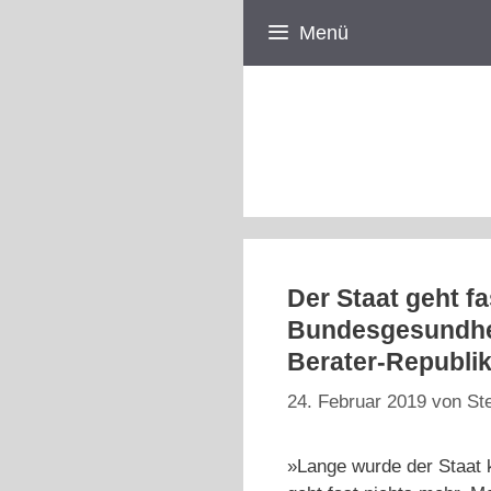
Zum
Menü
Inhalt
springen
Der Staat geht f
Bundesgesundheit
Berater-Republi
24. Februar 2019
von
St
»Lange wurde der Staat k