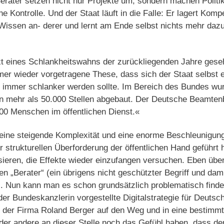
erater setzen nicht nur Projekte um, sondern machen Politik
e Kontrolle. Und der Staat läuft in die Falle: Er lagert K
issen an- derer und lernt am Ende selbst nichts mehr dazu.
 eines Schlankheitswahns der zurückliegenden Jahre gese
mer wieder vorgetragene These, dass sich der Staat selbst 
r immer schlanker werden sollte. Im Bereich des Bundes wur
 mehr als 50.000 Stellen abgebaut. Der Deutsche Beamtenb
00 Menschen im öffentlichen Dienst.«
l eine steigende Komplexität und eine enorme Beschleunigung 
er strukturellen Überforderung der öffentlichen Hand geführt
eren, die Effekte wieder einzufangen versuchen. Eben über
len „Berater“ (ein übrigens nicht geschützter Begriff und dam
). Nun kann man es schon grundsätzlich problematisch finde
r Bundeskanzlerin vorgestellte Digitalstrategie für Deutsc
e der Firma Roland Berger auf den Weg und in eine bestimm
oder andere an dieser Stelle noch das Gefühl haben, dass de