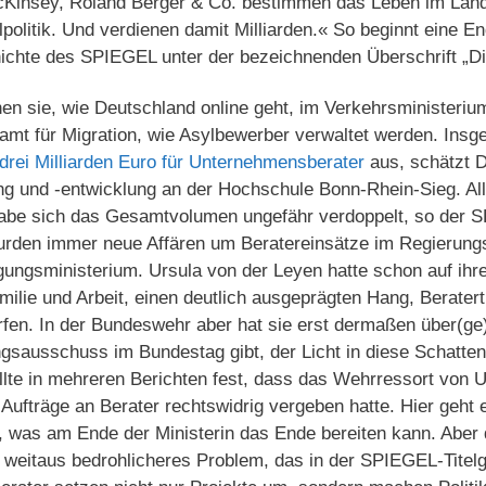
McKinsey, Roland Berger & Co. bestimmen das Leben im Land
politik. Und verdienen damit Milliarden.« So beginnt eine E
chichte des SPIEGEL unter der bezeichnenden Überschrift „Di
en sie, wie Deutschland online geht, im Verkehrsministeri
amt für Migration, wie Asylbewerber verwaltet werden. Insge
 drei Milliarden Euro für Unternehmensberater
aus, schätzt D
g und -entwicklung an der Hochschule Bonn-Rhein-Sieg. All
habe sich das Gesamtvolumen ungefähr verdoppelt, so der 
den immer neue Affären um Beratereinsätze im Regierungsd
ungsministerium. Ursula von der Leyen hatte schon auf ihr
milie und Arbeit, einen deutlich ausgeprägten Hang, Berater
erfen. In der Bundeswehr aber hat sie erst dermaßen über(ge
sausschuss im Bundestag gibt, der Licht in diese Schattenw
lte in mehreren Berichten fest, dass das Wehrressort von 
ufträge an Berater rechtswidrig vergeben hatte. Hier geht 
was am Ende der Ministerin das Ende bereiten kann. Aber 
d weitaus bedrohlicheres Problem, das in der SPIEGEL-Titel