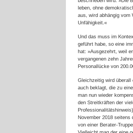
beschrieben wird: »Die B
leben, ohne demokratisch
aus, wird abhängig vom W
Unfähigkeit.«
Und das muss im Kontext
geführt habe, so eine im
hat: »Ausgezehrt, weil e
vergangenen zehn Jahren
Personallücke von 200.0
Gleichzeitig wird überal
auch beklagt, die zu ein
man nun wieder kompensi
den Streitkräften der vie
Professionalitätshinweis
November 2018 seitens de
von einer Berater-Trupp
Vielleicht mag der eine 