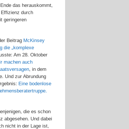
m Ende das herauskommt,
 Effizienz durch
t geringeren
der Beitrag
McKinsey
ung die „komplexe
usste: Am 28. Oktober
Wir machen auch
taatsversagen
, in dem
de. Und zur Abrundung
Ergebnis:
Eine bodenlose
nehmensberatertruppe.
enjenigen, die es schon
anz abgesehen. Und dabei
 nicht in der Lage ist,