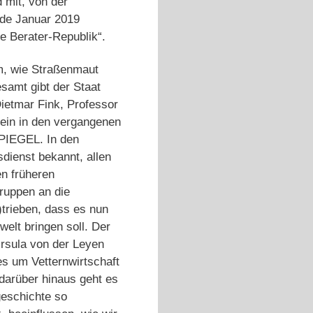
 mit, von der
nde Januar 2019
e Berater-Republik“.
um, wie Straßenmaut
samt gibt der Staat
ietmar Fink, Professor
ein in den vergangenen
SPIEGEL. In den
ienst bekannt, allen
en früheren
truppen an die
)trieben, dass es nun
elt bringen soll. Der
Ursula von der Leyen
es um Vetternwirtschaft
darüber hinaus geht es
geschichte so