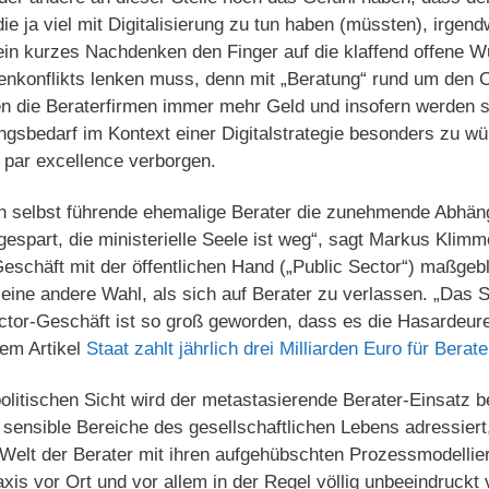
e ja viel mit Digitalisierung zu tun haben (müssten), irgendw
ein kurzes Nachdenken den Finger auf die klaffend offene 
senkonflikts lenken muss, denn mit „Beratung“ rund um den Ca
nen die Beraterfirmen immer mehr Geld und insofern werden si
gsbedarf im Kontext einer Digitalstrategie besonders zu wür
par excellence verborgen.
en selbst führende ehemalige Berater die zunehmende Abhäng
espart, die ministerielle Seele ist weg“, sagt Markus Klimme
eschäft mit der öffentlichen Hand („Public Sector“) maßgeb
 eine andere Wahl, als sich auf Berater zu verlassen. „Das Sy
tor-Geschäft ist so groß geworden, dass es die Hasardeure
dem Artikel
Staat zahlt jährlich drei Milliarden Euro für Berate
lpolitischen Sicht wird der metastasierende Berater-Einsatz 
 sensible Bereiche des gesellschaftlichen Lebens adressier
-Welt der Berater mit ihren aufgehübschten Prozessmodellie
raxis vor Ort und vor allem in der Regel völlig unbeeindruckt