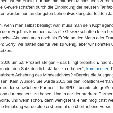
ben, ist ein Erfolg. Für alle, die mit dem Mindestlohn zur
ie Gewerkschaften durch die Einbindung der neusten Tarif
ten werden nun an der guten Lohnentwicklung der letzten Jah
, wenn man selbst beteiligt war, muss man sein Kopf irgendw
u dem Ergebnis kommen, dass die Gewerkschaften klein be
bspeise-Aktionen auch noch als Erfolg an den Mann oder Fra
en: Sorry, wir halten das für viel zu wenig, aber wir konnten
setzen.
s 2020 um 5,8 Prozent steigen – das klingt ordentlich, reich
ründe, den Satz deutlich stärker zu erhöhen“,
kommentiert
F
ch stärkere Anhebung des Mindestlohnes? »Bereits die Ausga
essen. Kein Wunder. Sie wurde 2013 bei den Koalitionsverha
 der es der schwächere Partner – die SPD – bereits als große
ohn durchgesetzt zu haben. Und in der der stärkere Partner 
wollte, und wenn schon, dann wenigstens einen möglichst w
he Erhöhung würde also erst einmal die übertriebene Vorsich