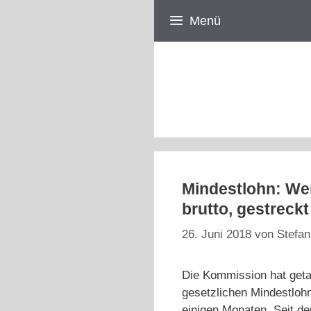
Zum
Menü
Inhalt
springen
Mindestlohn: We
brutto, gestreck
26. Juni 2018
von
Stefan
Die Kommission hat geta
gesetzlichen Mindestlohn
einigen Monaten. Seit de