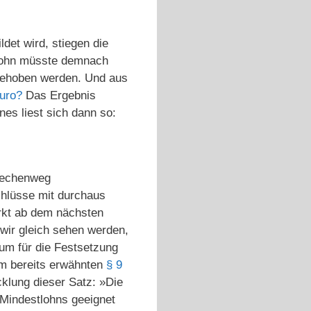
det wird, stiegen die
tlohn müsste demnach
ngehoben werden. Und aus
Euro?
Das Ergebnis
nes liest sich dann so:
Rechenweg
chlüsse mit durchaus
erkt ab dem nächsten
wir gleich sehen werden,
ium für die Festsetzung
im bereits erwähnten
§ 9
cklung dieser Satz: »Die
Mindestlohns geeignet