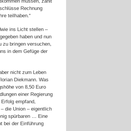
echtkommen müssen, zählt
abschlüsse Rechnung
re teilhaben.“
ie ins Licht stellen –
igegeben haben und nun
u zu bringen versuchen,
 uns in dem Gefüge der
t aber nicht zum Leben
lorian Diekmann. Was
ngshöhe von 8,50 Euro
ndlungen einer Regierung
n Erfolg empfand,
– die Union – eigentlich
enig spürbaren … Eine
t bei der Einführung