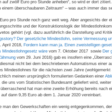
auf zwölf Euro pro Stunde anheben“, so wird er dort zitiert.
„in einem überschaubaren Zeitraum“ – was auch immer das s
 Euro pro Stunde noch ganz weit weg. Aber angesichts der e
ngsschritte und der Konstruktionslogik der Mindestlohnkom
vetos gehört (vgl. dazu ausführlich die Darstellung und Kriti
gsstory? Der gesetzliche Mindestlohn, seine Vermessung un
 April 2018,
Fordern kann man ja. Einen zweistelligen geset
s Mindestlohngesetz wäre
vom 7. Oktober 2017 sowie
Der 
 Zähmung
vom 29. Juni 2016) gab es insofern eine „Überrasc
iesmal nicht bei dem beschriebenen Automatismus einer au
es Mindestlohnes für die nächsten zwei Jahre (wohlgemerkt
ächlich meinen ursprünglich formulierten Gedanken einer
Abl
, die uns vom Statistischen Bundesamt geliefert wird, weiter
e überraschend hat man eine zweite Erhöhung bereits nach e
 auf dann 9,35 Euro ab dem 1. Januar 2020 vereinbart.
lte man den Gewerkschaften ein wenig entgegenkommen, denn