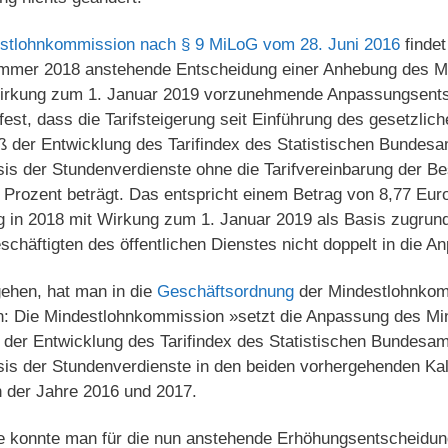
stlohnkommission nach § 9 MiLoG vom 28. Juni 2016
findet
ommer 2018 anstehende Entscheidung einer Anhebung des Mi
irkung zum 1. Januar 2019 vorzunehmende Anpassungsentsc
st, dass die Tarifsteigerung seit Einführung des gesetzlic
 der Entwicklung des Tarifindex des Statistischen Bundes
is der Stundenverdienste ohne die Tarifvereinbarung der Be
 Prozent beträgt. Das entspricht einem Betrag von 8,77 Euro.
in 2018 mit Wirkung zum 1. Januar 2019 als Basis zugrunde
eschäftigten des öffentlichen Dienstes nicht doppelt in die A
ehen, hat man in die
Geschäftsordnung
der Mindestlohnkom
n: Die Mindestlohnkommission »setzt die Anpassung des Mi
 der Entwicklung des Tarifindex des Statistischen Bundesa
is der Stundenverdienste in den beiden vorhergehenden Kal
n der Jahre 2016 und 2017.
e konnte man für die nun anstehende Erhöhungsentscheidun