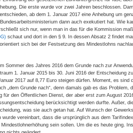
nhebung. Die erste wurde vor zwei Jahren beschlossen. Dam
entschieden, ab dem 1. Januar 2017 eine Anhebung um gen
Bundesarbeitsministerium dann auch exekutiert hat. Wie k
chließt sich nur, wenn man in das für die Kommission maß
oG)
schaut und dort in den § 9. In dessen Absatz 2 findet man
rientiert sich bei der Festsetzung des Mindestlohns nachla
im Sommer des Jahres 2016 dem Grunde nach zur Anwendu
eitraum 1. Januar 2015 bis 30. Juni 2016 der Entscheidung 
Januar 2017 auf 8,77 Euro steigen dürfen. Moment, es sind 
ch „dem Grunde nach“, denn damals gab es das Problem, d
 für den Öffentlichen Dienst, der aber erst zum August 2016 
assungsentscheidung berücksichtigt werden durfte. Außer, die
heidung, was sie auch getan hat. Auf Wunsch der Gewerksc
h wurde vereinbart, dass die ursprünglich aus dem Tarifindex
e Mindestlohnerhöhung sein sollen. Um die es heute ging. In
ng nichts geändert.