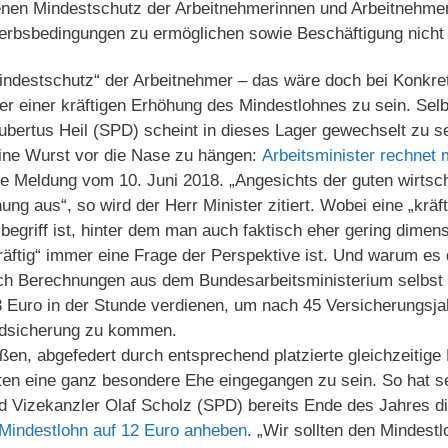
nen Mindestschutz der Arbeitnehmerinnen und Arbeitnehmer 
erbsbedingungen zu ermöglichen sowie Beschäftigung nicht
destschutz“ der Arbeitnehmer – das wäre doch bei Konkreti
ter einer kräftigen Erhöhung des Mindestlohnes zu sein. Sel
bertus Heil (SPD) scheint in dieses Lager gewechselt zu se
ine Wurst vor die Nase zu hängen:
Arbeitsminister rechnet 
ne Meldung vom 10. Juni 2018. „Angesichts der guten wirtsc
ung aus“, so wird der Herr Minister zitiert. Wobei eine „kräf
egriff ist, hinter dem man auch faktisch eher gering dimen
räftig“ immer eine Frage der Perspektive ist. Und warum es 
ch Berechnungen aus dem Bundesarbeitsministerium selbst
 Euro in der Stunde verdienen, um nach 45 Versicherungsjah
ndsicherung zu kommen.
en, abgefedert durch entsprechend platzierte gleichzeitige 
en eine ganz besondere Ehe eingegangen zu sein. So hat se
d Vizekanzler Olaf Scholz (SPD) bereits Ende des Jahres d
 Mindestlohn auf 12 Euro anheben
. „Wir sollten den Mindest