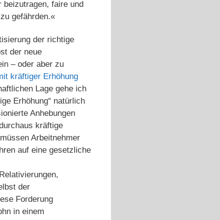
beizutragen, faire und
 zu gefährden.«
sierung der richtige
bst der neue
in – oder aber zu
mit kräftiger Erhöhung
haftlichen Lage gehe ich
tige Erhöhung“ natürlich
sionierte Anhebungen
durchaus kräftige
 müssen Arbeitnehmer
ren auf eine gesetzliche
Relativierungen,
lbst der
iese Forderung
lohn in einem