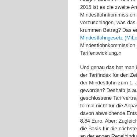
2015 ist es die zweite A
Mindestlohnkommission 
vorzuschlagen, was das 
krummen Betrag? Das ers
Mindestlohngesetz (MiL
Mindestlohnkommission o
Tarifentwicklung.«
Und genau das hat man 
der Tarifindex für den Z
der Mindestlohn zum 1. 
geworden? Deshalb ja au
geschlossene Tarifvertrag
formal nicht für die Anp
davon abweichende Entsc
8,84 Euro. Aber: Zugleic
die Basis für die nächst
an der engen Regelbindu