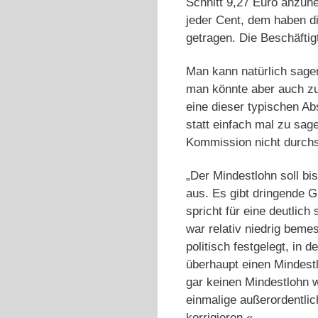
Schnitt 9,27 Euro anzuhe
jeder Cent, dem haben d
getragen. Die Beschäftig
Man kann natürlich sagen
man könnte aber auch z
eine dieser typischen A
statt einfach mal zu sag
Kommission nicht durch
„Der Mindestlohn soll bi
aus. Es gibt dringende G
spricht für eine deutli
war relativ niedrig bem
politisch festgelegt, in
überhaupt einen Mindestl
gar keinen Mindestlohn 
einmalige außerordentlic
korrigieren.«