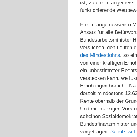
ist, zu einem angemesse
funktionierende Wettbew
Einen „angemessenen Min
Ansatz für alle Befürwor
Bundesarbeitsminister Hu
versuchen, den Leuten e
des Mindestlohns
, so ei
von einer kräftigen Erhöh
ein unbestimmter Rechtsb
verstecken kann, weil „k
Erhöhungen braucht: Na
derzeit mindestens 12,63
Rente oberhalb der Gru
Und mit markigen Vorstöß
scheinen Sozialdemokrat
Bundesfinanzminister un
vorgetragen:
Scholz will