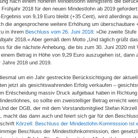
rung nach einem höheren Mindestlohn wenigstens die Berück
 Frühjahr 2018 für den neuen Mindestlohn ab 2019 geforde
-Ergebnis von 9,19 Euro bleibt (+35 Cent), wird allerdings 
rch die angesprochene weitere Erhöhung um überschaubare 
zu in ihrem
Beschluss vom 26. Juni 2018
: »Die zweite Stufe
lbjahr 2018.« Aber gemäß dem Motto „Und täglich grüßt das 
s für die nächste Anhebung, die bis zum 30. Juni 2020 mit
 einem Betrag in Höhe von 9,29 Euro auszugehen ist, dann 
r Jahre 2018 und 2019.
iesmal um ein Jahr gestreckte Berücksichtigung der aktuell
en jetzt als gesichtswahrenden Erfolg verkaufen – gesichts
gen Entscheidung massiv Druck aufgebaut haben in Richtung 
ndestlohnes, so sollte ein zweistelliger Betrag erreicht we
Und der DGB, der mit dem Vorstandsmitglied Stefan Körzell 
, macht das dann auch und feiert sich gar für den Beschluss
schrift
Körzell: Beschluss der Mindestlohn-Kommission ist e
nstimmige Beschluss der Mindestlohnkommission, den gesetzl