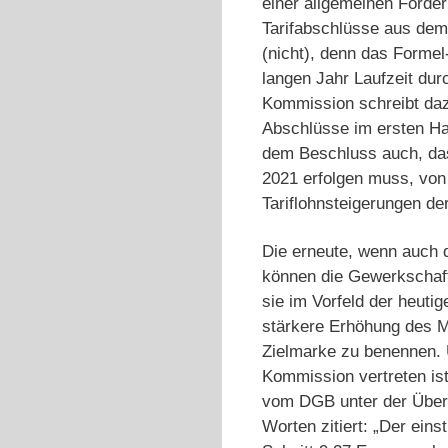
einer allgemeinen Forde
Tarifabschlüsse aus dem
(nicht), denn das Formel
langen Jahr Laufzeit du
Kommission schreibt da
Abschlüsse im ersten Ha
dem Beschluss auch, das
2021 erfolgen muss, von
Tariflohnsteigerungen de
Die erneute, wenn auch d
können die Gewerkschaft
sie im Vorfeld der heuti
stärkere Erhöhung des Mi
Zielmarke zu benennen. 
Kommission vertreten ist
vom DGB unter der Über
Worten zitiert: „Der ei