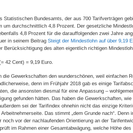
 Statistischen Bundesamts, der aus 700 Tarifverträgen gebil
m um durchschnittlich 4,8 Prozent. Der gesetzliche Mindes
benfalls 4,8 Prozent für die darauffolgenden zwei Jahre a
uer in seinem Beitrag
Steigt der Mindestlohn auf über 9,19 
r Berücksichtigung des alten eigentlich richtigen Mindestloh
(= 42 Cent) = 9,19 Euro.
en die Gewerkschaften den wunderschönen, weil einfachen 
ndlicherweise, denn im Frühjahr 2018 gab es einige Tarifabs
raten, die ansonsten diesmal für eine Anpassung – wohlgem
tigung gefunden hätten. Das haben die Gewerkschaften, wie 
ßerdem sei der Tarifindex ohnehin nicht das einzige Kriter
e Arbeitnehmerseite. Das stimmt „dem Grunde nach“. Denn 
 noch vor der nachlaufenden Orientierung an der Tarifentwi
prüft im Rahmen einer Gesamtabwägung, welche Höhe des 