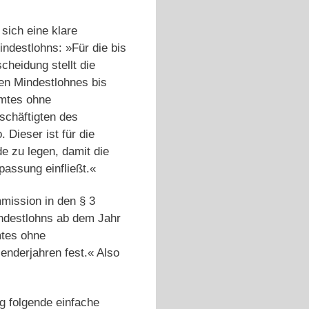
 sich eine klare
ndestlohns: »Für die bis
heidung stellt die
hen Mindestlohnes bis
amtes ohne
schäftigten des
 Dieser ist für die
 zu legen, damit die
npassung einfließt.«
mission in den § 3
ndestlohns ab dem Jahr
mtes ohne
enderjahren fest.« Also
g folgende einfache