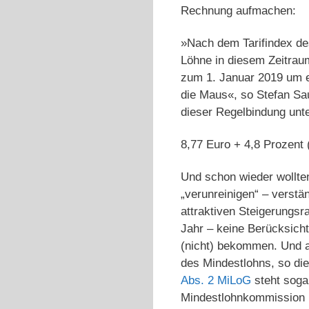
Rechnung aufmachen:
»Nach dem Tarifindex des
Löhne in diesem Zeitrau
zum 1. Januar 2019 um e
die Maus«, so Stefan Sa
dieser Regelbindung unte
8,77 Euro + 4,8 Prozent 
Und schon wieder wollt
„verunreinigen“ – verstä
attraktiven Steigerungs
Jahr – keine Berücksich
(nicht) bekommen. Und au
des Mindestlohns, so di
Abs. 2 MiLoG
steht sogar
Mindestlohnkommission 