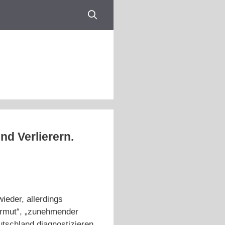
d Verlierern.
ieder, allerdings
 Armut“, „zunehmender
utschland diagnostizieren