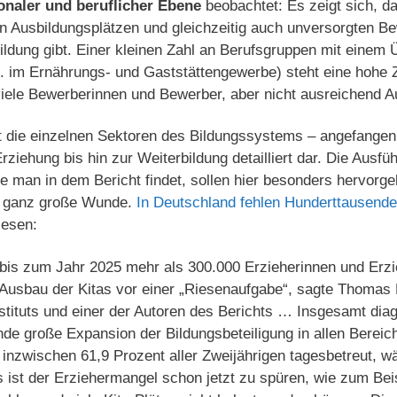
ionaler und beruflicher Ebene
beobachtet: Es zeigt sich, 
n Ausbildungsplätzen und gleichzeitig auch un­versorgten B
ldung gibt. Einer kleinen Zahl an Berufsgrup­pen mit einem
B. im Ernährungs- und Gaststättengewerbe) steht eine hohe 
viele Bewerberinnen und Bewerber, aber nicht ausreichend Au
lt die einzelnen Sektoren des Bildungssystems – angefangen
rziehung bis hin zur Weiterbildung detailliert dar. Die Ausfü
e man in dem Bericht findet, sollen hier besonders hervorg
ne ganz große Wunde.
In Deutschland fehlen Hunderttausende
lesen:
bis zum Jahr 2025 mehr als 300.000 Erzieherinnen und Erzi
Ausbau der Kitas vor einer „Riesenaufgabe“, sagte Thomas
ituts und einer der Autoren des Berichts … Insgesamt diagn
nde große Expansion der Bildungsbeteiligung in allen Bereich
 inzwischen 61,9 Prozent aller Zweijährigen tagesbetreut, w
 ist der Erziehermangel schon jetzt zu spüren, wie zum Beisp