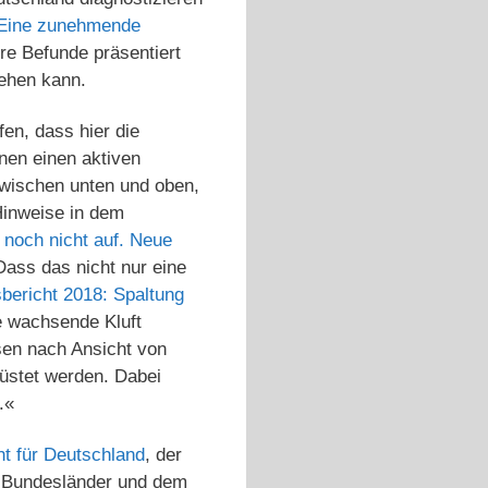
. Eine zunehmende
re Befunde präsentiert
iehen kann.
en, dass hier die
onen einen aktiven
zwischen unten und oben,
Hinweise in dem
 noch nicht auf. Neue
ass das nicht nur eine
bericht 2018: Spaltung
e wachsende Kluft
sen nach Ansicht von
üstet werden. Dabei
n.«
ht für Deutschland
, der
r Bundesländer und dem