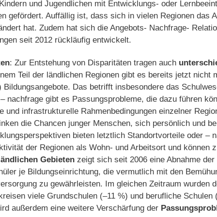
Kindern und Jugendli­chen mit Entwicklungs- oder Lernbeeintr
 gefördert. Auf­fällig ist, dass sich in vielen Regionen das
dert hat. Zudem hat sich die Angebots- Nachfrage- Relation
en seit 2012 rückläufig entwickelt.
ten
: Zur Entstehung von Disparitäten tra­gen auch
unterschi
inem Teil der ländlichen Regionen gibt es bereits jetzt nich
) Bildungsangebote. Das betrifft insbeson­dere das Schulwe
 – nachfrage gibt es Passungsprobleme, die dazu führen kö
che und infrastrukturelle Rahmenbedin­gungen einzelner Regio
inken die Chancen junger Menschen, sich persönlich und beru
klungsperspektiven bieten letztlich Standortvorteile oder – n
raktivität der Regionen als Wohn- und Arbeitsort und können z
ländlichen Gebieten
zeigt sich seit 2006 eine Abnahme der 
hüler je Bildungseinrichtung, die vermutlich mit den Bem
versorgung zu gewährleisten. Im gleichen Zeitraum wurden 
reisen viele Grundschulen (–11 %) und berufli­che Schulen
ird außerdem eine weitere Verschärfung der
Passungsprob