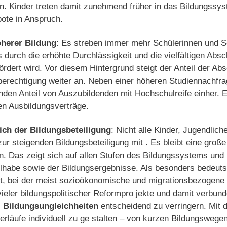
 Kin­der treten damit zunehmend früher in das Bildungs­sy
ote in Anspruch.
öherer Bildung
: Es streben immer mehr Schülerinnen und S
durch die erhöhte Durch­lässigkeit und die vielfältigen Abs
ördert wird. Vor diesem Hintergrund steigt der Anteil der Ab
berechtigung weiter an. Neben einer höheren Studiennachfra
nden Anteil von Auszubildenden mit Hochschulreife einher. E
n Aus­bildungsverträge.
lich der Bildungsbeteiligung
: Nicht alle Kinder, Jugend­li
 steigenden Bildungsbeteiligung mit . Es bleibt eine große
n. Das zeigt sich auf allen Stufen des Bildungs­systems und 
ilhabe sowie der Bildungsergebnisse. Als besonders bedeuts
ft, bei der meist sozioökonomische und migrationsbezogene
vieler bildungspolitischer Reformpro­ jekte und damit verbun
,
Bildungsungleichheiten
entscheidend zu verringern. Mit de
rläufe individuell zu ge­ stalten – von kurzen Bildungswegen 