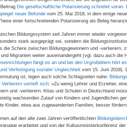
 Beitrag
Die gesellschaftliche Polarisierung schreitet voran
Spiegel neuer Befunde
vom 25. Mai 2018, in dem einige neue
These einer fortschreitenden Polarisierung als Beleg heranz
tschen Bildungssystem seit Jahren immer wieder vorgeworf
esonders stark ausgeprägt sei, sondern die Bildungsinstituti
ss die Schere zwischen Bildungsgewinnern und -verlierern, 
und Migranten weiter auseinandergeht (vgl. dazu auch die 
eseinrichtungen fängt es an und bei den Urgroßeltern hört es
nd Verfestigung sozialer Ungleichheit
vom 15. Juni 2018). D
Vermutung ist, legen auch solche Schlagzeilen nahe:
Bildungs
erlierern vertieft sich
: »Zu wenig Lehrer und Erzieher, ein
ern und -verlierern: Kitas und Schulen in Deutschland müs
 stetig wachsenden Zulauf von Kindern und Jugendlichen ger
gte Kinder, etwa aus zugewanderten Familien, besser förder
en auf den alle zwei Jahren veröffentlichten
Bildungsberic
ergruppe erarbeitet und von der Kultusministerkonferenz de