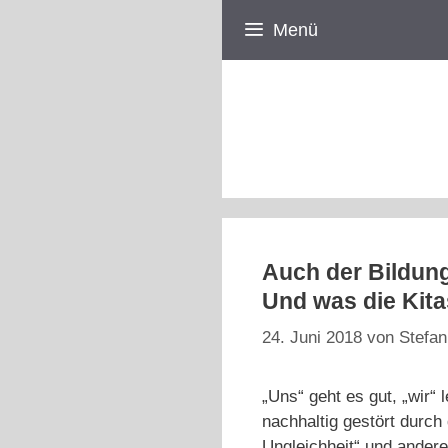
Zum
Menü
Inhalt
springen
Auch der Bildung
Und was die Kit
24. Juni 2018
von
Stefan
„Uns“ geht es gut, „wir“ 
nachhaltig gestört durch
Ungleichheit“ und andere