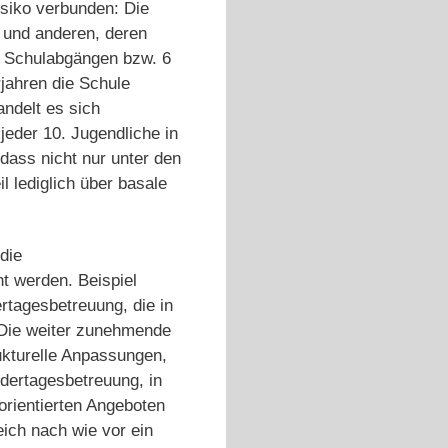
isiko verbunden: Die
, und anderen, deren
0 Schul­abgängen bzw. 6
jahren die Schule
andelt es sich
e­der 10. Jugendliche in
dass nicht nur unter den
 lediglich über basale
die
ht werden. Beispiel
rtagesbetreuung, die in
. Die weiter zunehmende
ukturelle Anpassun­gen,
dertagesbetreu­ung, in
orientierten Angeboten
ich nach wie vor ein