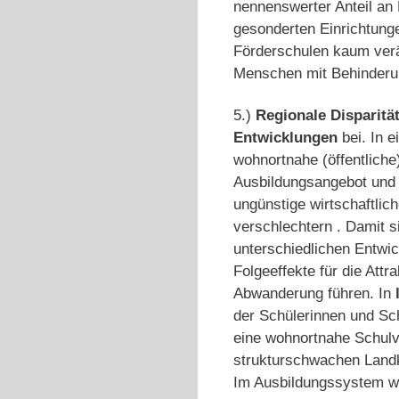
nennenswerter Anteil an 
gesonderten Einrichtungen
Förderschulen kaum verän
Menschen mit Behinderung
5.)
Regionale Disparitä
Entwicklungen
bei. In e
wohnortnahe (öffentliche
Ausbildungs­angebot und
ungünstige wirt­schaftli
verschlechtern . Damit s
unter­schiedlichen Entwic
Folgeeffekte für die Att
Abwanderung führen. In
der Schülerinnen und Sc
eine wohnort­nahe Schul
strukturschwachen Landk
Im Ausbildungssystem w