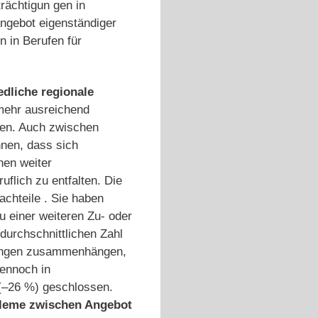
ächtigun­ gen in
 Angebot eigenständiger
 in Berufen für
edliche regionale
t mehr ausreichend
sen. Auch zwischen
nnen, dass sich
nen weiter
flich zu entfalten. Die
achteile . Sie haben
u einer weiteren Zu- oder
durchschnittlichen Zahl
ühungen zusammenhängen,
dennoch in
 (–26 %) geschlossen.
leme zwischen Angebot