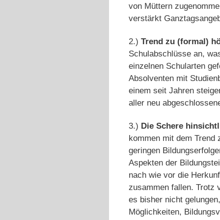
von Müttern zugenommen.
verstärkt Ganztagsangeb
2.)
Trend zu (formal) h
Schulabschlüsse an, was 
einzelnen Schularten gef
Absolventen mit Studien
einem seit Jahren steige
aller neu abgeschlossene
3.)
Die Schere hinsicht
kommen mit dem Trend zur
geringen Bildungs­erfolge
Aspekten der Bildungste
nach wie vor die Herkun
zusammen­ fallen. Trotz 
es bisher nicht gelungen
Möglichkeiten, Bildungsve