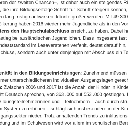
eren der zweiten Chancen–, ist daher auch ein steigendes R
die ihre Bildungserfolge Schritt für Schritt steigern können
 lang­ fristig nachwirken, könnte größer werden. Mit 49.30
ölkerung haben 2016 wieder mehr Jugendliche als in den Vor
tens den Hauptschulabschluss
erreicht zu haben. Dabei h
tieg bei ausländischen Jugendlichen. Dass insgesamt fast j
dest­standard im Leseverstehen verfehlt, deutet darauf hin, 
luss, sondern auch unter denjenigen mit Ab­schluss ein Teil
nität in den Bildungseinrichtungen
: Zunehmend müssen 
­mer unterschiedlicheren individuellen Ausgangsla­gen gerec
: Zwischen 2006 und 2017 ist die Anzahl der Kinder in Kinde
cht Deutsch sprechen, von 363 .000 auf 553 .000 gestiegen
 Bildungsteilnehmerinnen und – teilnehmern – auch durch str
m System zu erhöhen – schlägt sich insbesondere in der Kin
gangssektor nieder. Trotz anhaltenden Trends zu inklusions
ldung und im Schulwesen wird vor allem im schulischen Bere