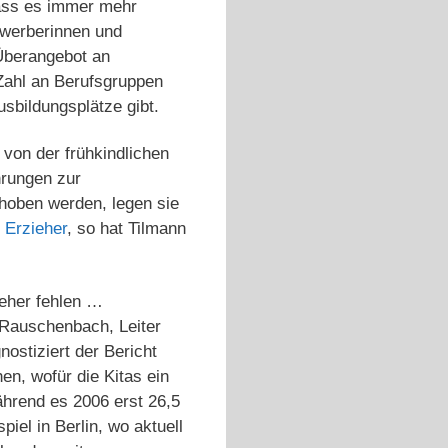
dass es immer mehr
ewerberinnen und
 Überangebot an
Zahl an Berufsgruppen
sbildungsplätze gibt.
 von der frühkindlichen
hrungen zur
ehoben werden, legen sie
 Erzieher
, so hat Tilmann
eher fehlen …
 Rauschenbach, Leiter
ostiziert der Bericht
en, wofür die Kitas ein
ährend es 2006 erst 26,5
iel in Berlin, wo aktuell