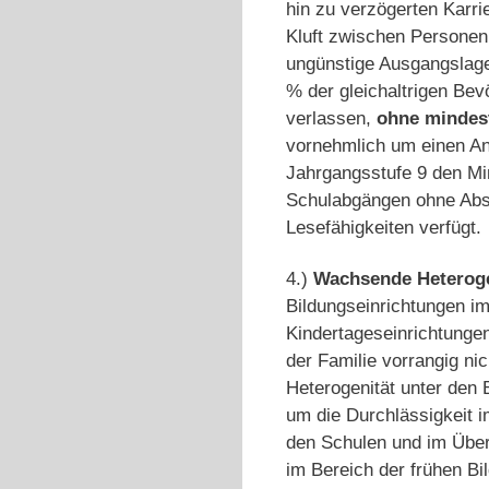
hin zu verzögerten Karri
Kluft zwischen Personen, 
ungünstige Ausgangslagen
% der gleichaltrigen Bev
verlassen,
ohne mindes
vornehmlich um einen Ans
Jahrgangsstufe 9 den Min
Schulabgängen ohne Absch
Lesefähigkeiten verfügt.
4.)
Wachsende Heteroge
Bildungseinrichtungen im
Kindertageseinrichtungen
der Familie vorrangig ni
Hete­rogenität unter den
um die Durchlässigkeit i
den Schulen und im Über
im Bereich der frühen Bi