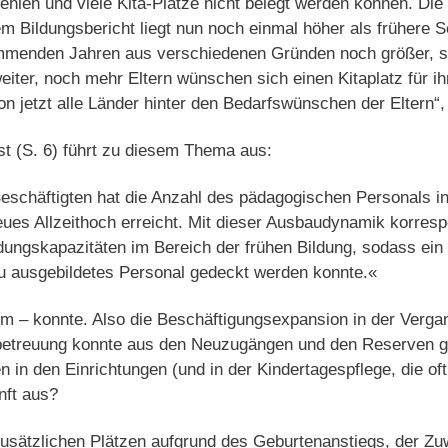
ehlen und viele Kita-Plätze nicht belegt werden können. Di
m Bildungsbericht liegt nun noch einmal höher als frühere
mmenden Jahren aus verschiedenen Gründen noch größer, s
weiter, noch mehr Eltern wünschen sich einen Kitaplatz für i
on jetzt alle Länder hinter den Bedarfswünschen der Eltern
t (S. 6) führt zu diesem Thema aus:
eschäftigten hat die Anzahl des pädagogischen Personals in
ues Allzeithoch erreicht. Mit dieser Ausbaudynamik korresp
ungskapazitäten im Bereich der frühen Bildung, sodass ein 
u ausgebildetes Personal gedeckt werden konnte.«
rm – konnte. Also die Beschäftigungsexpansion in der Verga
betreuung konnte aus den Neuzugängen und den Reserven g
 in den Einrichtungen (und in der Kindertagespflege, die of
nft aus?
usätzlichen Plätzen aufgrund des Geburtenan­stiegs, der Z