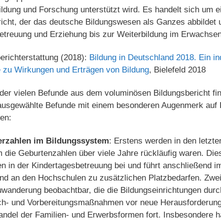
ldung und Forschung unterstützt wird. Es handelt sich um e
richt, der das deutsche Bildungswesen als Ganzes abbildet 
Betreuung und Erziehung bis zur Weiterbildung im Erwachsene
erichterstattung (2018):
Bildung in Deutschland 2018. Ein in
e zu Wirkungen und Erträgen von Bildung
, Bielefeld 2018
r vielen Befunde aus dem voluminösen Bildungsbericht find
 ausgewählte Befunde mit einem besonderen Augenmerk auf 
ten:
erzahlen im Bildungssystem
: Erstens werden in den letzt
die Geburtenzahlen über viele Jahre rückläufig waren. Dies
n in der Kindertagesbetreuung bei und führt anschließend 
 und an den Hochschulen zu zusätz­lichen Platzbedarfen. Zw
uwanderung beobachtbar, die die Bildungseinrichtungen durc
ch- und Vorbe­reitungsmaßnahmen vor neue Herausforderungen
Wandel der Familien- und Erwerbsformen fort. Insbesondere ha