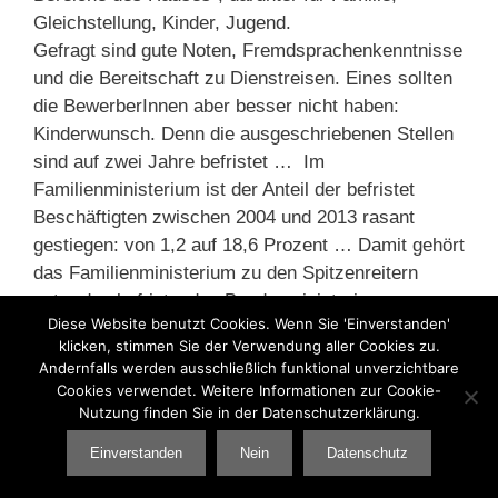
Gleichstellung, Kinder, Jugend.
Gefragt sind gute Noten, Fremdsprachenkenntnisse
und die Bereitschaft zu Dienstreisen. Eines sollten
die BewerberInnen aber besser nicht haben:
Kinderwunsch. Denn die ausgeschriebenen Stellen
sind auf zwei Jahre befristet … Im
Familienministerium ist der Anteil der befristet
Beschäftigten zwischen 2004 und 2013 rasant
gestiegen: von 1,2 auf 18,6 Prozent … Damit gehört
das Familienministerium zu den Spitzenreitern
unter den befristenden Bundesministerien.«
Diese Website benutzt Cookies. Wenn Sie 'Einverstanden'
klicken, stimmen Sie der Verwendung aller Cookies zu.
Übrigens weist der Artikel auch auf eine Folge der
Andernfalls werden ausschließlich funktional unverzichtbare
sachgrundlosen Befristungen hin, die häufig
Cookies verwendet. Weitere Informationen zur Cookie-
vergessen wird: »Eine zeitliche Befristung von bis
Nutzung finden Sie in der Datenschutzerklärung.
zu zwei Jahren ist gesetzlich gestattet, ohne dass
Einverstanden
Nein
Datenschutz
dafür ein sachlicher Grund angegeben werden
muss. Das ist aber nur zulässig, wenn mit