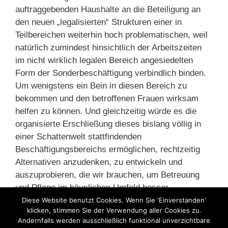
auftraggebenden Haushalte an die Beteiligung an
den neuen „legalisierten“ Strukturen einer in
Teilbereichen weiterhin hoch problematischen, weil
natürlich zumindest hinsichtlich der Arbeitszeiten
im nicht wirklich legalen Bereich angesiedelten
Form der Sonderbeschäftigung verbindlich binden.
Um wenigstens ein Bein in diesen Bereich zu
bekommen und den betroffenen Frauen wirksam
helfen zu können. Und gleichzeitig würde es die
organisierte Erschließung dieses bislang völlig in
einer Schattenwelt stattfindenden
Beschäftigungsbereichs ermöglichen, rechtzeitig
Alternativen anzudenken, zu entwickeln und
auszuprobieren, die wir brauchen, um Betreuung
und Pflege im häuslichen Umfeld besser,
menschenwürdiger zu organisieren.
Diese Website benutzt Cookies. Wenn Sie 'Einverstanden'
klicken, stimmen Sie der Verwendung aller Cookies zu.
Andernfalls werden ausschließlich funktional unverzichtbare