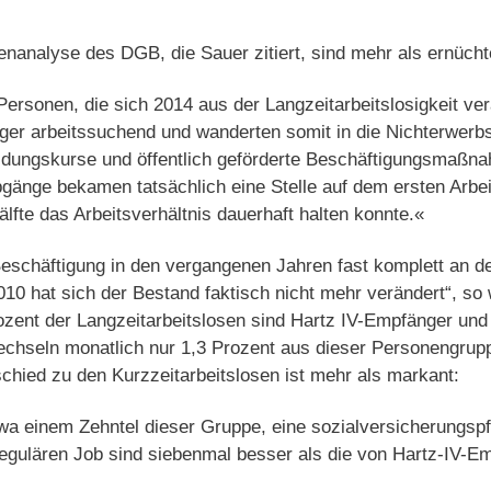
nanalyse des DGB, die Sauer zitiert, sind mehr als ernücht
Personen, die sich 2014 aus der Langzeitarbeitslosigkeit v
nger arbeitssuchend und wanderten somit in die Nichterwerbs
ildungskurse und öffentlich geförderte Beschäftigungsmaßn
bgänge bekamen tatsächlich eine Stelle auf dem ersten Arbe
lfte das Arbeitsverhältnis dauerhaft halten konnte.«
Beschäftigung in den vergangenen Jahren fast komplett an d
010 hat sich der Bestand faktisch nicht mehr verändert“, so
rozent der Langzeitarbeitslosen sind Hartz IV-Empfänger und b
echseln monatlich nur 1,3 Prozent aus dieser Personengrupp
chied zu den Kurzzeitarbeitslosen ist mehr als markant:
wa einem Zehntel dieser Gruppe, eine sozialversicherungspfli
regulären Job sind siebenmal besser als die von Hartz-IV-E