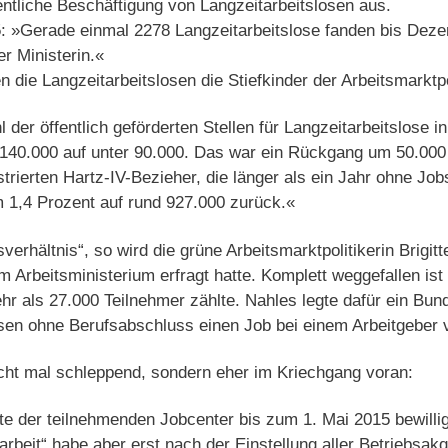
fentliche Beschäftigung von Langzeitarbeitslosen aus.
5: »Gerade einmal 2278 Langzeitarbeitslose fanden bis Deze
 Ministerin.«
 die Langzeitarbeitslosen die Stiefkinder der Arbeitsmarktpo
der öffentlich geförderten Stellen für Langzeitarbeitslose i
140.000 auf unter 90.000. Das war ein Rückgang um 50.000
gistrierten Hartz-IV-Bezieher, die länger als ein Jahr ohne Jo
m 1,4 Prozent auf rund 927.000 zurück.«
erhältnis“, so wird die grüne Arbeitsmarktpolitikerin Brigit
eim Arbeitsministerium erfragt hatte. Komplett weggefallen ist 
hr als 27.000 Teilnehmer zählte. Nahles legte dafür ein Bu
sen ohne Berufsabschluss einen Job bei einem Arbeitgeber v
ht mal schleppend, sondern eher im Kriechgang voran:
e der teilnehmenden Jobcenter bis zum 1. Mai 2015 bewillig
arbeit“ habe aber erst nach der Einstellung aller Betriebsak