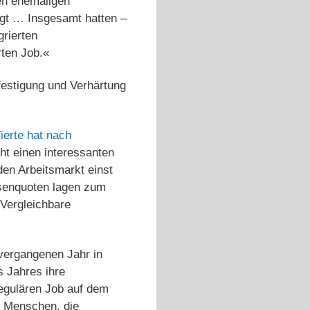
ten ehemaligen
igt … Insgesamt hatten –
grierten
rten Job.«
rfestigung und Verhärtung
ierte hat nach
t einen interessanten
den Arbeitsmarkt einst
losenquoten lagen zum
 Vergleichbare
 vergangenen Jahr in
 Jahres ihre
regulären Job auf dem
uf Menschen, die