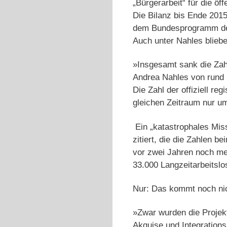
„Bürgerarbeit“ für die öf
Die Bilanz bis Ende 201
dem Bundesprogramm der
Auch unter Nahles blieben
»Insgesamt sank die Zahl 
Andrea Nahles von rund 
Die Zahl der offiziell re
gleichen Zeitraum nur u
Ein „katastrophales Missv
zitiert, die die Zahlen b
vor zwei Jahren noch me
33.000 Langzeitarbeitslo
Nur: Das kommt noch nic
»Zwar wurden die Projekt
Akquise und Integrations