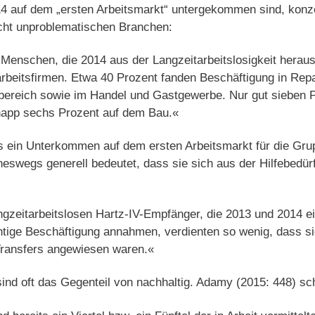
14 auf dem „ersten Arbeitsmarkt“ untergekommen sind, konze
icht unproblematischen Branchen:
 Menschen, die 2014 aus der Langzeitarbeitslosigkeit heraus 
harbeitsfirmen. Etwa 40 Prozent fanden Beschäftigung in Rep
bereich sowie im Handel und Gastgewerbe. Nur gut sieben Pr
 knapp sechs Prozent auf dem Bau.«
ass ein Unterkommen auf dem ersten Arbeitsmarkt für die Gr
neswegs generell bedeutet, dass sie sich aus der Hilfebedür
ngzeitarbeitslosen Hartz-IV-Empfänger, die 2013 und 2014 e
htige Beschäftigung annahmen, verdienten so wenig, dass si
 Transfers angewiesen waren.«
nd oft das Gegenteil von nachhaltig. Adamy (2015: 448) sch