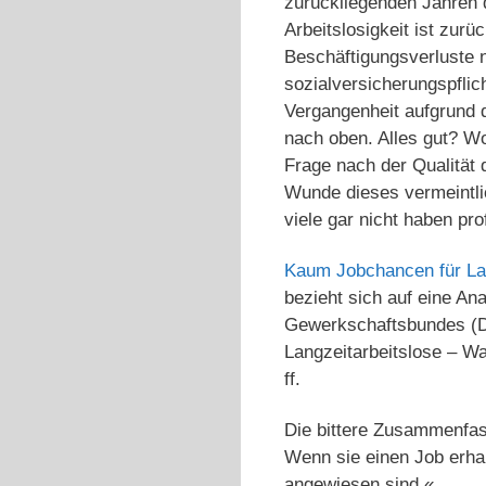
zurückliegenden Jahren d
Arbeitslosigkeit ist zur
Beschäftigungsverluste 
sozialversicherungspflic
Vergangenheit aufgrund d
nach oben. Alles gut? Wo 
Frage nach der Qualität 
Wunde dieses vermeintli
viele gar nicht haben pr
Kaum Jobchancen für Lan
bezieht sich auf eine A
Gewerkschaftsbundes (DG
Langzeitarbeitslose – War
ff.
Die bittere Zusammenfass
Wenn sie einen Job erhalt
angewiesen sind.«