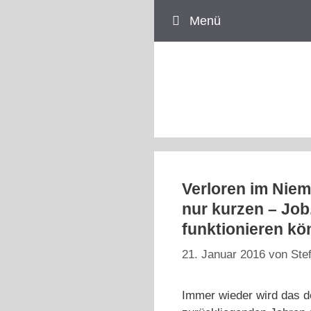
Zum
Menü
Inhalt
springen
Verloren im Nie
nur kurzen – Job
funktionieren kö
21. Januar 2016
von
Ste
Immer wieder wird das d