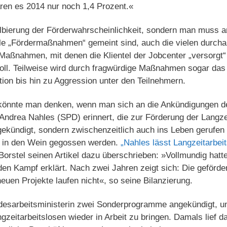
en es 2014 nur noch 1,4 Prozent.«
albierung der Förderwahrscheinlichkeit, sondern man muss an
le „Fördermaßnahmen“ gemeint sind, auch die vielen durchau
aßnahmen, mit denen die Klientel der Jobcenter „versorgt“ 
oll. Teilweise wird durch fragwürdige Maßnahmen sogar das 
ation bis hin zu Aggression unter den Teilnehmern.
 könnte man denken, wenn man sich an die Ankündigungen d
Andrea Nahles (SPD) erinnert, die zur Förderung der Langze
kündigt, sondern zwischenzeitlich auch ins Leben gerufen 
 in den Wein gegossen werden.
„Nahles lässt Langzeitarbeit
 Borstel seinen Artikel dazu überschrieben: »Vollmundig hatt
 den Kampf erklärt. Nach zwei Jahren zeigt sich: Die geförd
neuen Projekte laufen nicht«, so seine Bilanzierung.
desarbeitsministerin zwei Sonderprogramme angekündigt, u
gzeitarbeitslosen wieder in Arbeit zu bringen. Damals lief