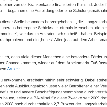
zu einer von der Krankenkasse finanzierten Kur sind. Jeder f
n – begannen eine Ausbildung oder eine Schulungsmaßnah
an dieser Stelle besonders hervorgehoben – „die“ Langzeitarbe
 überaus heterogene Schicksale, oftmals Menschen, die nich
mmnisse“, wie das im Amtsdeutsch so heißt, haben. Beispie
achprobleme und ein „hohes“ Alter (das auf dem Arbeitsmar
ichtlich, dass viele dieser Menschen eine besondere Förderun
iner Chance kommen, wieder auf dem Arbeitsmarkt Fuß fass
inem
Artikel
:
 entkommen, erscheint mithin sehr schwierig. Dabei stehe
ehlende Ausbildungsabschlüsse vieler Betroffener einer Ver
sdefizite und andere Beschäftigungshemmnisse durch verstä
ubauen, seien die BA-Mittel für diese Zwecke seit 2009 dra
en 2008 noch durchschnittlich 2,7 Prozent der Langzeitarbei