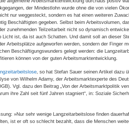
ie allgemeine Arbeitsmarktentwicklung durchaus positiv war.
ückgegangen, der Mindestlohn wurde ohne die von vielen Ök
nicht nur weggesteckt, sondern es hat einen weiteren Zuwac
htig Beschäftigten gegeben. Selbst beim Arbeitsvolumen, das
er zunehmenden Teilzeitarbeit nicht so dynamisch entwickel
Licht ist, da ist auch Schatten. Und damit soll an dieser Ste
der Arbeitsplätze aufgeworfen werden, sondern der Finger m
chen Beschäftigungswunders gelegt werden: die Langzeitarb
ofitieren können von der guten Arbeitsmarktentwicklung.
gzeitarbeitslose
, so hat Stefan Sauer seinen Artikel dazu 
nalyse von Wilhelm Adamy, der Arbeitsmarktexperte des Deu
B). Vgl. dazu den Beitrag „Von der Arbeitsmarktpolitik ver
um ihre Zahl seit fünf Jahren stagniert“, in: Soziale Sicherh
ung: »Nur sehr wenige Langzeitarbeitslose finden dauerhaft 
en, ist er oft so schlecht bezahlt, dass die Menschen weiter