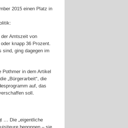
mber 2015 einen Platz in
litik:
n der Amtszeit von
 oder knapp 36 Prozent.
bs sind, ging dagegen im
te Pothmer in dem Artikel
die „Bürgerarbeit“, die
ndesprogramm auf, das
erschaffen soll.
t … Die „eigentliche
quisiteure begonnen – sie