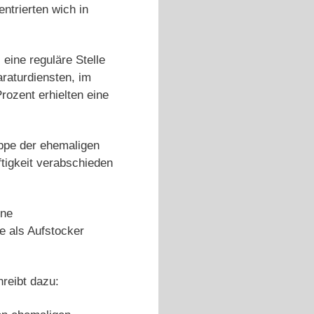
ntrierten wich in
eine reguläre Stelle
araturdiensten, im
ozent erhielten eine
uppe der ehemaligen
ftigkeit verabschieden
ine
e als Aufstocker
reibt dazu: