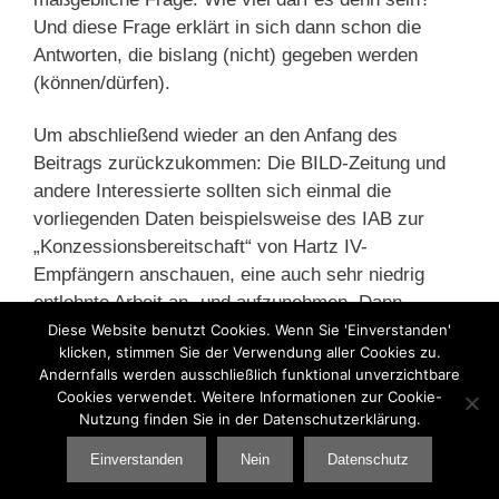
Und diese Frage erklärt in sich dann schon die
Antworten, die bislang (nicht) gegeben werden
(können/dürfen).
Um abschließend wieder an den Anfang des
Beitrags zurückzukommen: Die BILD-Zeitung und
andere Interessierte sollten sich einmal die
vorliegenden Daten beispielsweise des IAB zur
„Konzessionsbereitschaft“ von Hartz IV-
Empfängern anschauen, eine auch sehr niedrig
entlohnte Arbeit an- und aufzunehmen. Dann
erübrigt sich eine so billige Polemik nach unten.
Diese Website benutzt Cookies. Wenn Sie 'Einverstanden'
klicken, stimmen Sie der Verwendung aller Cookies zu.
Andernfalls werden ausschließlich funktional unverzichtbare
Kategorien
Arbeitsmarkt
,
Grundsicherung
,
Hartz IV
,
SGB II
,
Cookies verwendet. Weitere Informationen zur Cookie-
Nutzung finden Sie in der Datenschutzerklärung.
Sozialpolitik
Einverstanden
Nein
Datenschutz