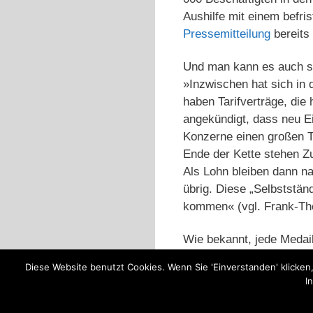
Aushilfe mit einem befris
Pressemitteilung
bereits
Und man kann es auch so
»Inzwischen hat sich in 
haben Tarifverträge, die
angekündigt, dass neu Ei
Konzerne einen großen T
Ende der Kette stehen Zu
Als Lohn bleiben dann n
übrig. Diese „Selbststän
kommen« (vgl. Frank-T
Wie bekannt, jede Medai
Diese Website benutzt Cookies. Wenn Sie 'Einverstanden' klicken
Kategorien
Paketdienste
,
Sozialpo
I