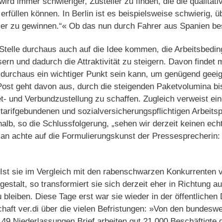
ird immer schwieriger, Zusteller zu finden, die die qualitat
erfüllen können. In Berlin ist es beispielsweise schwierig, 
ler zu gewinnen.“« Ob das nun durch Fahrer aus Spanien b
Stelle durchaus auch auf die Idee kommen, die Arbeitsbedin
ern und dadurch die Attraktivität zu steigern. Davon findet m
 durchaus ein wichtiger Punkt sein kann, um genügend geeig
ost geht davon aus, durch die steigenden Paketvolumina bi
et- und Verbundzustellung zu schaffen. Zugleich verweist e
 tarifgebundenen und sozialversicherungspflichtigen Arbeitsp
lb, so die Schlussfolgerung, „sehen wir derzeit keinen ech
an achte auf die Formulierungskunst der Pressesprecherin: 
Ist sie im Vergleich mit den rabenschwarzen Konkurrenten v
gestalt, so transformiert sie sich derzeit eher in Richtung au
u bleiben. Diese Tage erst war sie wieder in der öffentliche
aft ver.di über die vielen Befristungen: »Von den bundesw
 49 Niederlassungen Brief arbeiten gut 21 000 Beschäftigte 