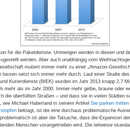
ison für die Paketdienste. Unmengen werden in diesen und
ugestellt werden. Aber auch unabhängig vom Weihnachtsge
sellschaft mutiert immer mehr zu einer „Amazon-Gesellscha
rn lassen setzt sich immer mehr durch. Laut einer Studie d
 und Kurierdienste (BIEK) wurden im Jahr 2013 knapp 2,7 M
 % mehr als im Jahr 2000. Immer mehr gelbe, braune oder we
die überfüllten Straßen – und dass sie in vielen Städten sc
, wie Michael Haberland in seinem Artikel
Sie parken mitten
rstopfen
beklagt, ist die eine durchaus problematische Ausw
problematisch ist aber die Tatsache, dass die Expansion der
itenden Menschen vorangetrieben wird. Die teilweise skand