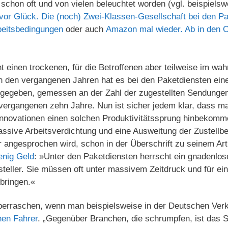
schon oft und von vielen beleuchtet worden (vgl. beispiels
 vor Glück. Die (noch) Zwei-Klassen-Gesellschaft bei den Pa
beitsbedingungen
oder auch
Amazon mal wieder. Ab in den O
ht einen trockenen, für die Betroffenen aber teilweise im w
n den vergangenen Jahren hat es bei den Paketdiensten ei
 gegeben, gemessen an der Zahl der zugestellten Sendungen
vergangenen zehn Jahre. Nun ist sicher jedem klar, dass m
nnovationen einen solchen Produktivitätssprung hinbekomme
massive Arbeitsverdichtung und eine Ausweitung der Zustell
 angesprochen wird, schon in der Überschrift zu seinem Art
enig Geld
: »Unter den Paketdiensten herrscht ein gnadenlo
steller. Sie müssen oft unter massivem Zeitdruck und für ei
bringen.«
berraschen, wenn man beispielsweise in der Deutschen Verk
hen Fahrer
. „Gegenüber Branchen, die schrumpfen, ist das 