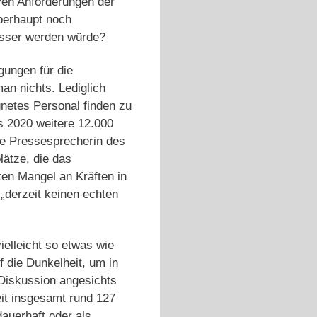
iven Anforderungen der
überhaupt noch
esser werden würde?
gungen für die
an nichts. Lediglich
netes Personal finden zu
s 2020 weitere 12.000
ine Pressesprecherin des
lätze, die das
ten Mangel an Kräften in
„derzeit keinen echten
ielleicht so etwas wie
f die Dunkelheit, um in
n Diskussion angesichts
eit insgesamt rund 127
dauerhaft oder als