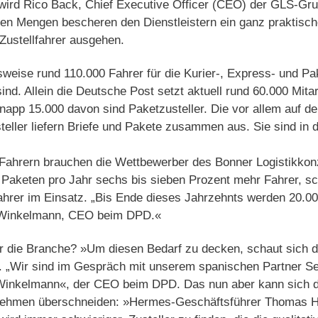
wird Rico Back, Chief Executive Officer (CEO) der GLS-Grup
nden Mengen bescheren den Dienstleistern ein ganz praktisc
Zustellfahrer ausgehen.
weise rund 110.000 Fahrer für die Kurier-, Express- und Pa
nd. Allein die Deutsche Post setzt aktuell rund 60.000 Mitar
napp 15.000 davon sind Paketzusteller. Die vor allem auf d
eller liefern Briefe und Pakete zusammen aus. Sie sind in 
0 Fahrern brauchen die Wettbewerber des Bonner Logistikkon
aketen pro Jahr sechs bis sieben Prozent mehr Fahrer, sch
ahrer im Einsatz. „Bis Ende dieses Jahrzehnts werden 20.00
is Winkelmann, CEO beim DPD.«
r die Branche? »Um diesen Bedarf zu decken, schaut sich d
. „Wir sind im Gespräch mit unserem spanischen Partner Se
t Winkelmann«, der CEO beim DPD. Das nun aber kann sich d
nehmen überschneiden: »Hermes-Geschäftsführer Thomas Ho