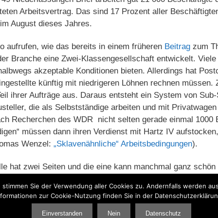
teten Arbeitsvertrag. Das sind 17 Prozent aller Beschäftigten
 im August dieses Jahres.
 aufrufen, wie das bereits in einem früheren
Beitrag
zum Th
der Branche eine Zwei-Klassengesellschaft entwickelt. Viel
 halbwegs akzeptable Konditionen bieten. Allerdings hat Pos
ngestellte künftig mit niedrigeren Löhnen rechnen müssen. Z
eil ihrer Aufträge aus. Daraus entsteht ein System von Su
steller, die als Selbstständige arbeiten und mit Privatwagen
ach Recherchen des WDR nicht selten gerade einmal 1000 E
digen“ müssen dann ihren Verdienst mit Hartz IV aufstocke
homas Wenzel:
„Sklavenähnliche“ Arbeitsbedingungen
).
lle hat zwei Seiten und die eine kann manchmal ganz schön 
, stimmen Sie der Verwendung aller Cookies zu. Andernfalls werden aus
litik
,
Verdi
nformationen zur Cookie-Nutzung finden Sie in der Datenschutzerklärun
Einverstanden
Nein
Datenschutz