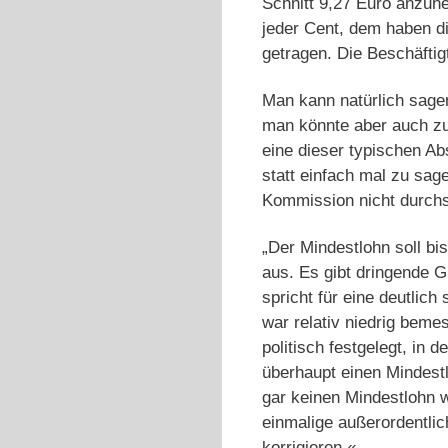
Schnitt 9,27 Euro anzuhe
jeder Cent, dem haben d
getragen. Die Beschäftig
Man kann natürlich sagen
man könnte aber auch z
eine dieser typischen A
statt einfach mal zu sag
Kommission nicht durch
„Der Mindestlohn soll bi
aus. Es gibt dringende G
spricht für eine deutli
war relativ niedrig bem
politisch festgelegt, in
überhaupt einen Mindestl
gar keinen Mindestlohn 
einmalige außerordentlic
korrigieren.«