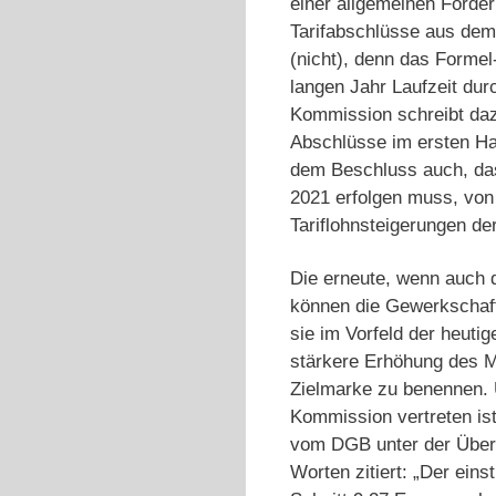
einer allgemeinen Forde
Tarifabschlüsse aus dem
(nicht), denn das Formel
langen Jahr Laufzeit du
Kommission schreibt da
Abschlüsse im ersten Ha
dem Beschluss auch, das
2021 erfolgen muss, von
Tariflohnsteigerungen de
Die erneute, wenn auch d
können die Gewerkschaft
sie im Vorfeld der heuti
stärkere Erhöhung des Mi
Zielmarke zu benennen. 
Kommission vertreten ist
vom DGB unter der Über
Worten zitiert: „Der ei