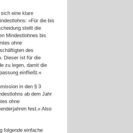
 sich eine klare
ndestlohns: »Für die bis
heidung stellt die
hen Mindestlohnes bis
amtes ohne
schäftigten des
 Dieser ist für die
 zu legen, damit die
npassung einfließt.«
mission in den § 3
ndestlohns ab dem Jahr
mtes ohne
enderjahren fest.« Also
g folgende einfache