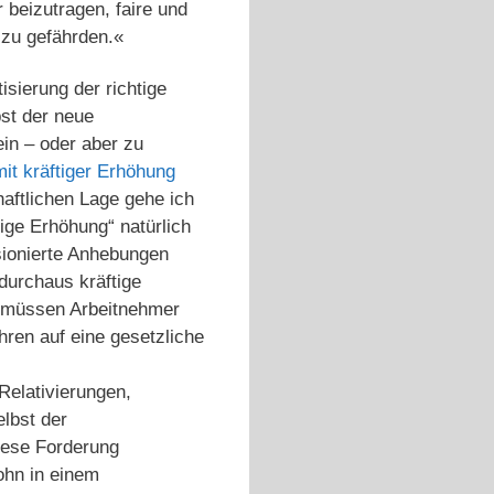
beizutragen, faire und
 zu gefährden.«
sierung der richtige
bst der neue
in – oder aber zu
mit kräftiger Erhöhung
haftlichen Lage gehe ich
tige Erhöhung“ natürlich
sionierte Anhebungen
durchaus kräftige
 müssen Arbeitnehmer
ren auf eine gesetzliche
Relativierungen,
lbst der
iese Forderung
lohn in einem