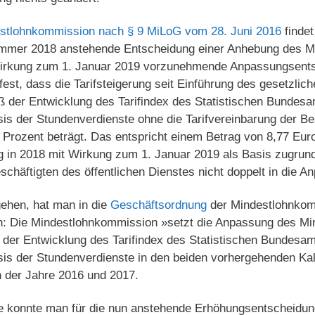
stlohnkommission nach § 9 MiLoG vom 28. Juni 2016
findet
ommer 2018 anstehende Entscheidung einer Anhebung des Mi
irkung zum 1. Januar 2019 vorzunehmende Anpassungsentsc
st, dass die Tarifsteigerung seit Einführung des gesetzlic
 der Entwicklung des Tarifindex des Statistischen Bundes
is der Stundenverdienste ohne die Tarifvereinbarung der Be
 Prozent beträgt. Das entspricht einem Betrag von 8,77 Euro.
in 2018 mit Wirkung zum 1. Januar 2019 als Basis zugrunde
eschäftigten des öffentlichen Dienstes nicht doppelt in die A
ehen, hat man in die
Geschäftsordnung
der Mindestlohnkom
n: Die Mindestlohnkommission »setzt die Anpassung des Mi
 der Entwicklung des Tarifindex des Statistischen Bundesa
is der Stundenverdienste in den beiden vorhergehenden Kal
n der Jahre 2016 und 2017.
e konnte man für die nun anstehende Erhöhungsentscheidun