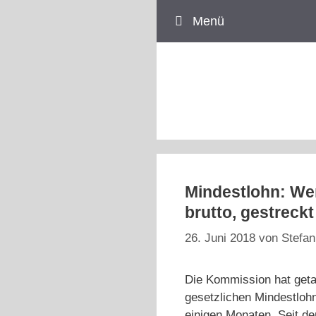
Zum
Menü
Inhalt
springen
Mindestlohn: We
brutto, gestreck
26. Juni 2018
von
Stefan
Die Kommission hat geta
gesetzlichen Mindestlohn
einigen Monaten. Seit de