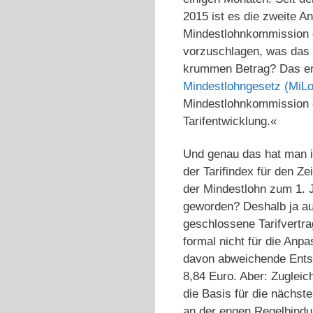
2015 ist es die zweite A
Mindestlohnkommission 
vorzuschlagen, was das 
krummen Betrag? Das ers
Mindestlohngesetz (MiL
Mindestlohnkommission o
Tarifentwicklung.«
Und genau das hat man 
der Tarifindex für den Z
der Mindestlohn zum 1. 
geworden? Deshalb ja au
geschlossene Tarifvertrag
formal nicht für die Anp
davon abweichende Entsc
8,84 Euro. Aber: Zugleic
die Basis für die nächst
an der engen Regelbindu