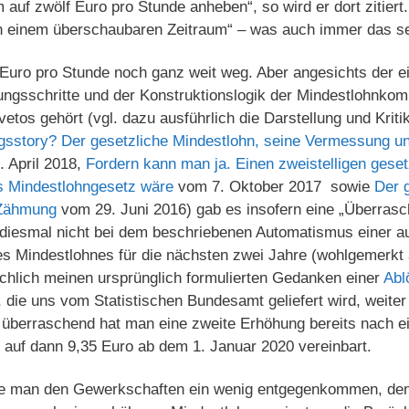
auf zwölf Euro pro Stunde anheben“, so wird er dort zitiert.
„in einem überschaubaren Zeitraum“ – was auch immer das s
 Euro pro Stunde noch ganz weit weg. Aber angesichts der e
ngsschritte und der Konstruktionslogik der Mindestlohnkom
vetos gehört (vgl. dazu ausführlich die Darstellung und Kriti
gsstory? Der gesetzliche Mindestlohn, seine Vermessung un
 April 2018,
Fordern kann man ja. Einen zweistelligen geset
s Mindestlohngesetz wäre
vom 7. Oktober 2017 sowie
Der 
 Zähmung
vom 29. Juni 2016) gab es insofern eine „Überrasc
iesmal nicht bei dem beschriebenen Automatismus einer au
es Mindestlohnes für die nächsten zwei Jahre (wohlgemerkt
ächlich meinen ursprünglich formulierten Gedanken einer
Abl
, die uns vom Statistischen Bundesamt geliefert wird, weiter
e überraschend hat man eine zweite Erhöhung bereits nach e
 auf dann 9,35 Euro ab dem 1. Januar 2020 vereinbart.
lte man den Gewerkschaften ein wenig entgegenkommen, denn