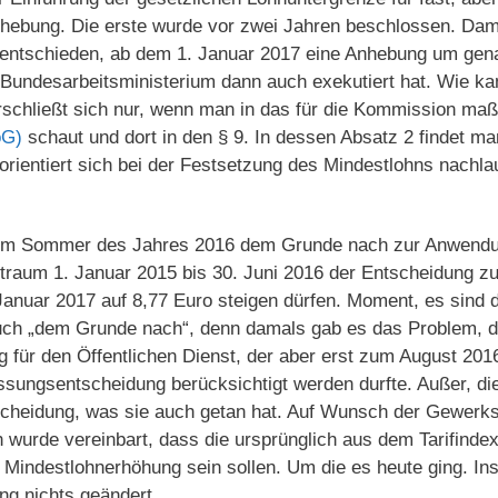
nhebung. Die erste wurde vor zwei Jahren beschlossen. Dam
entschieden, ab dem 1. Januar 2017 eine Anhebung um gen
Bundesarbeitsministerium dann auch exekutiert hat. Wie k
chließt sich nur, wenn man in das für die Kommission maß
oG)
schaut und dort in den § 9. In dessen Absatz 2 findet man
rientiert sich bei der Festsetzung des Mindestlohns nachla
im Sommer des Jahres 2016 dem Grunde nach zur Anwendu
eitraum 1. Januar 2015 bis 30. Juni 2016 der Entscheidung 
Januar 2017 auf 8,77 Euro steigen dürfen. Moment, es sind 
ch „dem Grunde nach“, denn damals gab es das Problem, d
 für den Öffentlichen Dienst, der aber erst zum August 2016 
assungsentscheidung berücksichtigt werden durfte. Außer, die
heidung, was sie auch getan hat. Auf Wunsch der Gewerksc
h wurde vereinbart, dass die ursprünglich aus dem Tarifindex
e Mindestlohnerhöhung sein sollen. Um die es heute ging. In
ng nichts geändert.