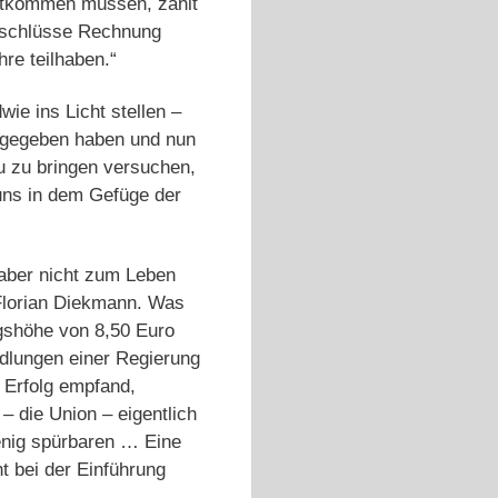
echtkommen müssen, zählt
abschlüsse Rechnung
re teilhaben.“
ie ins Licht stellen –
igegeben haben und nun
u zu bringen versuchen,
 uns in dem Gefüge der
t aber nicht zum Leben
lorian Diekmann. Was
ngshöhe von 8,50 Euro
ndlungen einer Regierung
n Erfolg empfand,
– die Union – eigentlich
enig spürbaren … Eine
t bei der Einführung