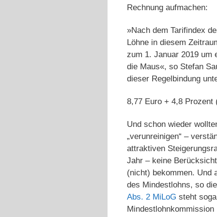
Rechnung aufmachen:
»Nach dem Tarifindex des
Löhne in diesem Zeitrau
zum 1. Januar 2019 um e
die Maus«, so Stefan Sa
dieser Regelbindung unte
8,77 Euro + 4,8 Prozent 
Und schon wieder wollt
„verunreinigen“ – verstä
attraktiven Steigerungs
Jahr – keine Berücksich
(nicht) bekommen. Und au
des Mindestlohns, so di
Abs. 2 MiLoG
steht sogar
Mindestlohnkommission 