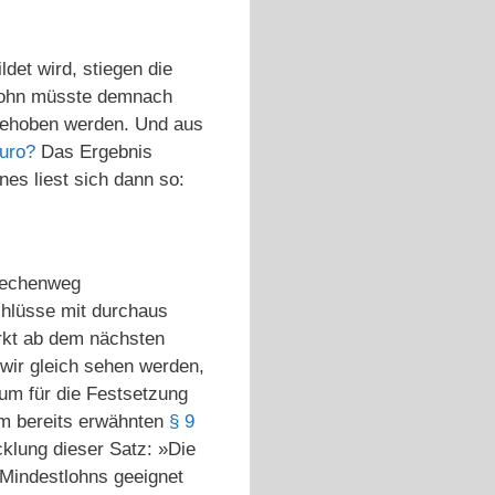
det wird, stiegen die
tlohn müsste demnach
ngehoben werden. Und aus
Euro?
Das Ergebnis
nes liest sich dann so:
Rechenweg
chlüsse mit durchaus
erkt ab dem nächsten
wir gleich sehen werden,
ium für die Festsetzung
im bereits erwähnten
§ 9
cklung dieser Satz: »Die
Mindestlohns geeignet