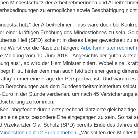
nen Mindestschutz der Arbeitnehmerinnen und Arbeitnehmer 
erbsbedingungen zu ermöglichen sowie Beschäftigung nicht
destschutz“ der Arbeitnehmer – das wäre doch bei Konkreti
ter einer kräftigen Erhöhung des Mindestlohnes zu sein. Sel
bertus Heil (SPD) scheint in dieses Lager gewechselt zu se
ine Wurst vor die Nase zu hängen:
Arbeitsminister rechnet 
ne Meldung vom 10. Juni 2018. „Angesichts der guten wirtsc
ung aus“, so wird der Herr Minister zitiert. Wobei eine „kräf
egriff ist, hinter dem man auch faktisch eher gering dimen
räftig“ immer eine Frage der Perspektive ist. Und warum es 
ch Berechnungen aus dem Bundesarbeitsministerium selbst
 Euro in der Stunde verdienen, um nach 45 Versicherungsjah
ndsicherung zu kommen.
en, abgefedert durch entsprechend platzierte gleichzeitige 
en eine ganz besondere Ehe eingegangen zu sein. So hat se
d Vizekanzler Olaf Scholz (SPD) bereits Ende des Jahres d
 Mindestlohn auf 12 Euro anheben
. „Wir sollten den Mindest