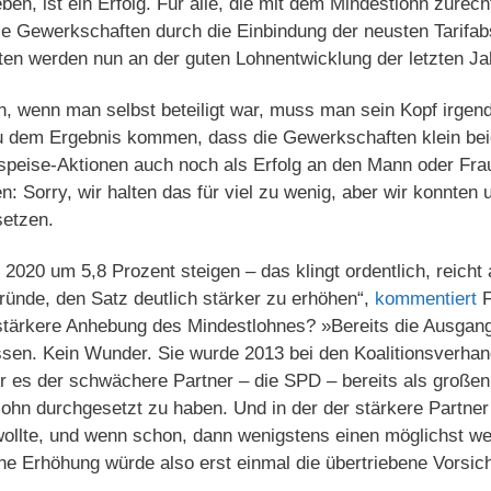
ben, ist ein Erfolg. Für alle, die mit dem Mindestlohn zur
ie Gewerkschaften durch die Einbindung der neusten Tarif
ten werden nun an der guten Lohnentwicklung der letzten Jah
, wenn man selbst beteiligt war, muss man sein Kopf irgendw
u dem Ergebnis kommen, dass die Gewerkschaften klein be
bspeise-Aktionen auch noch als Erfolg an den Mann oder Fra
en: Sorry, wir halten das für viel zu wenig, aber wir konnten
setzen.
s 2020 um 5,8 Prozent steigen – das klingt ordentlich, reich
ründe, den Satz deutlich stärker zu erhöhen“,
kommentiert
F
ch stärkere Anhebung des Mindestlohnes? »Bereits die Ausga
essen. Kein Wunder. Sie wurde 2013 bei den Koalitionsverha
 der es der schwächere Partner – die SPD – bereits als große
ohn durchgesetzt zu haben. Und in der der stärkere Partner 
wollte, und wenn schon, dann wenigstens einen möglichst w
he Erhöhung würde also erst einmal die übertriebene Vorsich