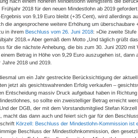
rung nach einem höheren Mindestlohn wenigstens die Berück
 Frühjahr 2018 für den neuen Mindestlohn ab 2019 geforde
-Ergebnis von 9,19 Euro bleibt (+35 Cent), wird allerdings 
rch die angesprochene weitere Erhöhung um überschaubare 
zu in ihrem
Beschluss vom 26. Juni 2018
: »Die zweite Stufe
lbjahr 2018.« Aber gemäß dem Motto „Und täglich grüßt das 
s für die nächste Anhebung, die bis zum 30. Juni 2020 mit
 einem Betrag in Höhe von 9,29 Euro auszugehen ist, dann 
r Jahre 2018 und 2019.
iesmal um ein Jahr gestreckte Berücksichtigung der aktuell
en jetzt als gesichtswahrenden Erfolg verkaufen – gesichts
gen Entscheidung massiv Druck aufgebaut haben in Richtung 
ndestlohnes, so sollte ein zweistelliger Betrag erreicht we
Und der DGB, der mit dem Vorstandsmitglied Stefan Körzell 
, macht das dann auch und feiert sich gar für den Beschluss
schrift
Körzell: Beschluss der Mindestlohn-Kommission ist e
nstimmige Beschluss der Mindestlohnkommission, den gesetzl