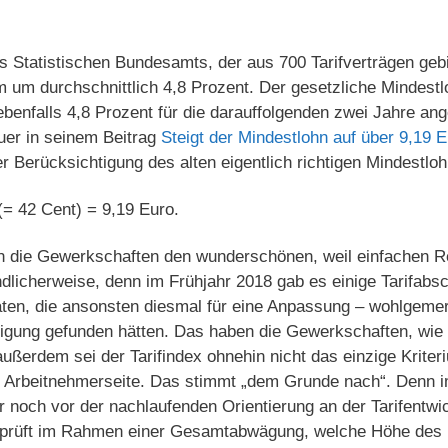
 Statistischen Bundesamts, der aus 700 Tarifverträgen gebil
m um durchschnittlich 4,8 Prozent. Der gesetzliche Mindes
benfalls 4,8 Prozent für die darauffolgenden zwei Jahre a
uer in seinem Beitrag
Steigt der Mindestlohn auf über 9,19 
r Berücksichtigung des alten eigentlich richtigen Mindestloh
(= 42 Cent) = 9,19 Euro.
en die Gewerkschaften den wunderschönen, weil einfachen 
ndlicherweise, denn im Frühjahr 2018 gab es einige Tarifabs
raten, die ansonsten diesmal für eine Anpassung – wohlgem
tigung gefunden hätten. Das haben die Gewerkschaften, wie 
ßerdem sei der Tarifindex ohnehin nicht das einzige Kriter
e Arbeitnehmerseite. Das stimmt „dem Grunde nach“. Denn 
 noch vor der nachlaufenden Orientierung an der Tarifentwi
prüft im Rahmen einer Gesamtabwägung, welche Höhe des 