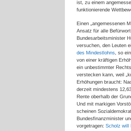
ist, zu einem angemesse
funktionierende Wettbew
Einen „angemessenen Min
Ansatz für alle Befürwor
Bundesarbeitsminister Hu
versuchen, den Leuten e
des Mindestlohns
, so ei
von einer kräftigen Erhöh
ein unbestimmter Rechtsb
verstecken kann, weil „k
Erhöhungen braucht: Na
derzeit mindestens 12,63
Rente oberhalb der Gru
Und mit markigen Vorstöß
scheinen Sozialdemokrat
Bundesfinanzminister un
vorgetragen:
Scholz will